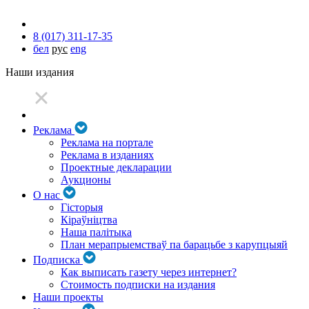
8 (017) 311-17-35
бел
рус
eng
Наши издания
Реклама
Реклама на портале
Реклама в изданиях
Проектные декларации
Аукционы
О нас
Гісторыя
Кіраўніцтва
Наша палітыка
План мерапрыемстваў па барацьбе з карупцыяй
Подписка
Как выписать газету через интернет?
Стоимость подписки на издания
Наши проекты