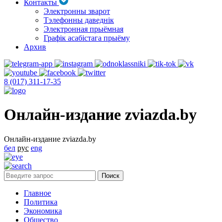
Контакты
Электронны зварот
Тэлефонны даведнік
Электронная прыёмная
Графік асабістага прыёму
Архив
8 (017) 311-17-35
Онлайн-издание zviazda.by
Онлайн-издание zviazda.by
бел
рус
eng
Главное
Политика
Экономика
Общество