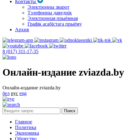
Контакты
Электронны зварот
Тэлефонны даведнік
Электронная прыёмная
Графік асабістага прыёму
Архив
8 (017) 311-17-35
Онлайн-издание zviazda.by
Онлайн-издание zviazda.by
бел
рус
eng
Главное
Политика
Экономика
Общество