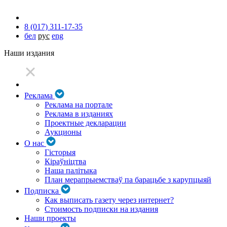
8 (017) 311-17-35
бел
рус
eng
Наши издания
Реклама
Реклама на портале
Реклама в изданиях
Проектные декларации
Аукционы
О нас
Гісторыя
Кіраўніцтва
Наша палітыка
План мерапрыемстваў па барацьбе з карупцыяй
Подписка
Как выписать газету через интернет?
Стоимость подписки на издания
Наши проекты