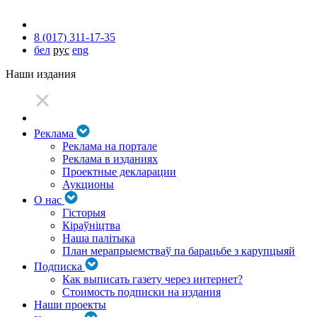
8 (017) 311-17-35
бел
рус
eng
Наши издания
Реклама
Реклама на портале
Реклама в изданиях
Проектные декларации
Аукционы
О нас
Гісторыя
Кіраўніцтва
Наша палітыка
План мерапрыемстваў па барацьбе з карупцыяй
Подписка
Как выписать газету через интернет?
Стоимость подписки на издания
Наши проекты