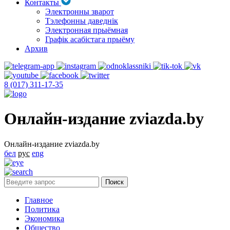
Контакты
Электронны зварот
Тэлефонны даведнік
Электронная прыёмная
Графік асабістага прыёму
Архив
8 (017) 311-17-35
Онлайн-издание zviazda.by
Онлайн-издание zviazda.by
бел
рус
eng
Главное
Политика
Экономика
Общество