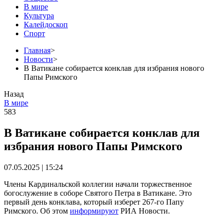
В мире
Культура
Калейдоскоп
Спорт
Главная
>
Новости
>
В Ватикане собирается конклав для избрания нового
Папы Римского
Назад
В мире
583
В Ватикане собирается конклав для
избрания нового Папы Римского
07.05.2025 | 15:24
Члены Кардинальской коллегии начали торжественное
богослужение в соборе Святого Петра в Ватикане. Это
первый день конклава, который изберет 267-го Папу
Римского. Об этом
информируют
РИА Новости.