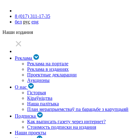
8 (017) 311-17-35
бел
рус
eng
Наши издания
Реклама
Реклама на портале
Реклама в изданиях
Проектные декларации
Аукционы
О нас
Гісторыя
Кіраўніцтва
Наша палітыка
План мерапрыемстваў па барацьбе з карупцыяй
Подписка
Как выписать газету через интернет?
Стоимость подписки на издания
Наши проекты