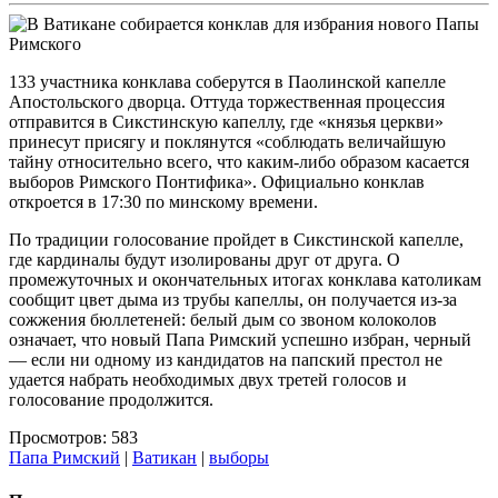
133 участника конклава соберутся в Паолинской капелле
Апостольского дворца. Оттуда торжественная процессия
отправится в Сикстинскую капеллу, где «князья церкви»
принесут присягу и поклянутся «соблюдать величайшую
тайну относительно всего, что каким-либо образом касается
выборов Римского Понтифика». Официально конклав
откроется в 17:30 по минскому времени.
По традиции голосование пройдет в Сикстинской капелле,
где кардиналы будут изолированы друг от друга. О
промежуточных и окончательных итогах конклава католикам
сообщит цвет дыма из трубы капеллы, он получается из-за
сожжения бюллетеней: белый дым со звоном колоколов
означает, что новый Папа Римский успешно избран, черный
— если ни одному из кандидатов на папский престол не
удается набрать необходимых двух третей голосов и
голосование продолжится.
Просмотров: 583
Папа Римский
|
Ватикан
|
выборы