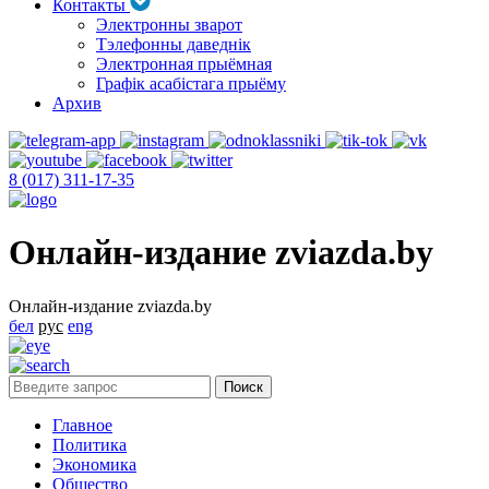
Контакты
Электронны зварот
Тэлефонны даведнік
Электронная прыёмная
Графік асабістага прыёму
Архив
8 (017) 311-17-35
Онлайн-издание zviazda.by
Онлайн-издание zviazda.by
бел
рус
eng
Главное
Политика
Экономика
Общество