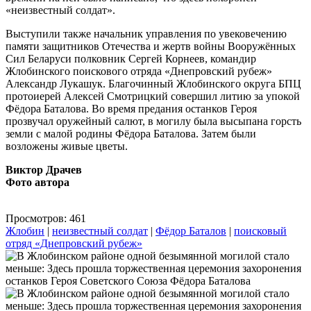
«неизвестный солдат».
Выступили также начальник управления по увековечению
памяти защитников Отечества и жертв войны Вооружённых
Сил Беларуси полковник Сергей Корнеев, командир
Жлобинского поискового отряда «Днепровский рубеж»
Александр Лукашук. Благочинный Жлобинского округа БПЦ
протоиерей Алексей Смотрицкий совершил литию за упокой
Фёдора Баталова. Во время предания останков Героя
прозвучал оружейный салют, в могилу была высыпана горсть
земли с малой родины Фёдора Баталова. Затем были
возложены живые цветы.
Виктор Драчев
Фото автора
Просмотров: 461
Жлобин
|
неизвестный солдат
|
Фёдор Баталов
|
поисковый
отряд «Днепровский рубеж»