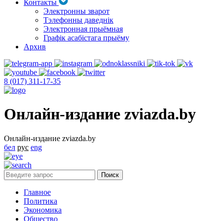
Контакты
Электронны зварот
Тэлефонны даведнік
Электронная прыёмная
Графік асабістага прыёму
Архив
8 (017) 311-17-35
Онлайн-издание zviazda.by
Онлайн-издание zviazda.by
бел
рус
eng
Главное
Политика
Экономика
Общество