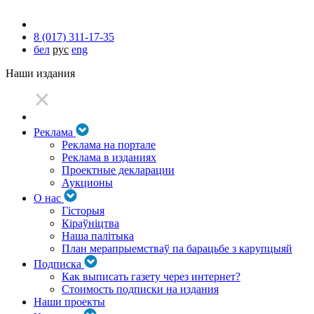
8 (017) 311-17-35
бел
рус
eng
Наши издания
Реклама
Реклама на портале
Реклама в изданиях
Проектные декларации
Аукционы
О нас
Гісторыя
Кіраўніцтва
Наша палітыка
План мерапрыемстваў па барацьбе з карупцыяй
Подписка
Как выписать газету через интернет?
Стоимость подписки на издания
Наши проекты