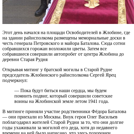
Этот день начался на площади Освободителей в Жлобине, где
на здании райисполкома размещены мемориальные доски в
честь генерала Петровского и майора Баталова. Сюда сотни
собравшихся горожан возложили цветы. Затем все
собравшиеся совершили автопробег от центра Жлобина до
деревни Старая Рудня
Открывая митинг у братской могилы в Старой Рудне
председатель Жлобинского райисполкома Сергей Ярец
подчеркнул:
— Пока будут биться наши сердца, мы будем
помнить подвиг, который совершили советские
воины на Жлобинской земле летом 1941 года.
В митинге приняли участие родственники Фёдора Баталова
— они приехали из Москвы. Внук героя Олег Васильев
поблагодарил жителей Старой Рудни за то, что они долгие
годы ухаживали за могилой его деда, хотя до недавнего
времени на ней было написано, что здесь похоронен