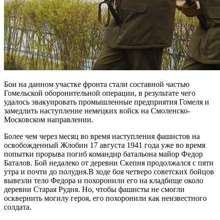
Бои на данном участке фронта стали составной частью
Гомельской оборонительной операции, в результате чего
удалось эвакуировать промышленные предприятия Гомеля и
замедлить наступление немецких войск на Смоленско-
Московском направлении.
Более чем через месяц во время наступления фашистов на
освобожденный Жлобин 17 августа 1941 года уже во время
попытки прорыва погиб командир батальона майор Федор
Баталов. Бой недалеко от деревни Скепня продолжался с пяти
утра и почти до полудня.В ходе боя четверо советских бойцов
вывезли тело Федора и похоронили его на кладбище около
деревни Старая Рудня. Но, чтобы фашисты не смогли
осквернить могилу героя, его похоронили как неизвестного
солдата.