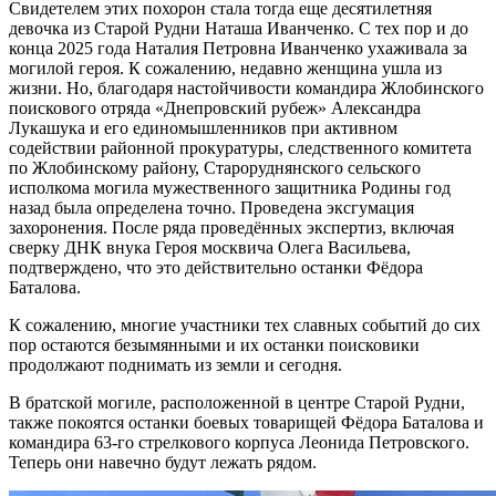
Свидетелем этих похорон стала тогда еще десятилетняя
девочка из Старой Рудни Наташа Иванченко. С тех пор и до
конца 2025 года Наталия Петровна Иванченко ухаживала за
могилой героя. К сожалению, недавно женщина ушла из
жизни. Но, благодаря настойчивости командира Жлобинского
поискового отряда «Днепровский рубеж» Александра
Лукашука и его единомышленников при активном
содействии районной прокуратуры, следственного комитета
по Жлобинскому району, Староруднянского сельского
исполкома могила мужественного защитника Родины год
назад была определена точно. Проведена эксгумация
захоронения. После ряда проведённых экспертиз, включая
сверку ДНК внука Героя москвича Олега Васильева,
подтверждено, что это действительно останки Фёдора
Баталова.
К сожалению, многие участники тех славных событий до сих
пор остаются безымянными и их останки поисковики
продолжают поднимать из земли и сегодня.
В братской могиле, расположенной в центре Старой Рудни,
также покоятся останки боевых товарищей Фёдора Баталова и
командира 63-го стрелкового корпуса Леонида Петровского.
Теперь они навечно будут лежать рядом.