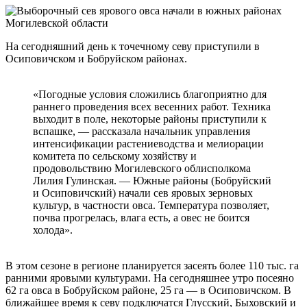
На сегодняшний день к точечному севу приступили в
Осиповичском и Бобруйском районах.
«Погодные условия сложились благоприятно для
раннего проведения всех весенних работ. Техника
выходит в поле, некоторые районы приступили к
вспашке, — рассказала начальник управления
интенсификации растениеводства и мелиорации
комитета по сельскому хозяйству и
продовольствию Могилевского облисполкома
Лилия Гулинская. — Южные районы (Бобруйский
и Осиповичский) начали сев яровых зерновых
культур, в частности овса. Температура позволяет,
почва прогрелась, влага есть, а овес не боится
холода».
В этом сезоне в регионе планируется засеять более 110 тыс. га
ранними яровыми культурами. На сегодняшнее утро посеяно
62 га овса в Бобруйском районе, 25 га — в Осиповичском. В
ближайшее время к севу подключатся Глусский, Быховский и