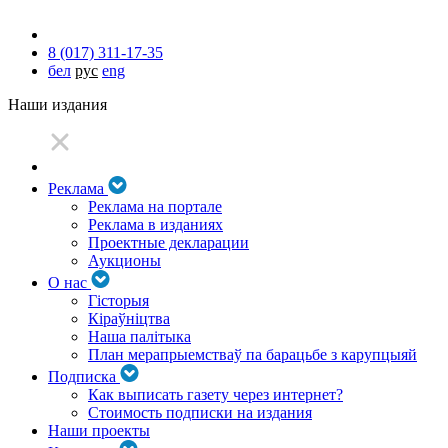
8 (017) 311-17-35
бел
рус
eng
Наши издания
Реклама
Реклама на портале
Реклама в изданиях
Проектные декларации
Аукционы
О нас
Гісторыя
Кіраўніцтва
Наша палітыка
План мерапрыемстваў па барацьбе з карупцыяй
Подписка
Как выписать газету через интернет?
Стоимость подписки на издания
Наши проекты