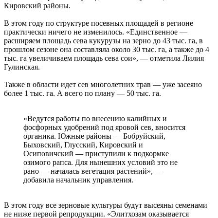
Кировский районы.
В этом году по структуре посевных площадей в регионе
практически ничего не изменилось. «Единственное —
расширяем площадь сева кукурузы на зерно до 43 тыс. га, в
прошлом сезоне она составляла около 30 тыс. га, а также до 4
тыс. га увеличиваем площадь сева сои», — отметила Лилия
Гулинская.
Также в области идет сев многолетних трав — уже засеяно
более 1 тыс. га. А всего по плану — 50 тыс. га.
«Ведутся работы по внесению калийных и
фосфорных удобрений под яровой сев, вносится
органика. Южные районы — Бобруйский,
Быховский, Глусский, Кировский и
Осиповичский — приступили к подкормке
озимого рапса. Для нынешних условий это не
рано — началась вегетация растений», —
добавила начальник управления.
В этом году все зерновые культуры будут высеяны семенами
не ниже первой репродукции. «Элитхозам оказывается