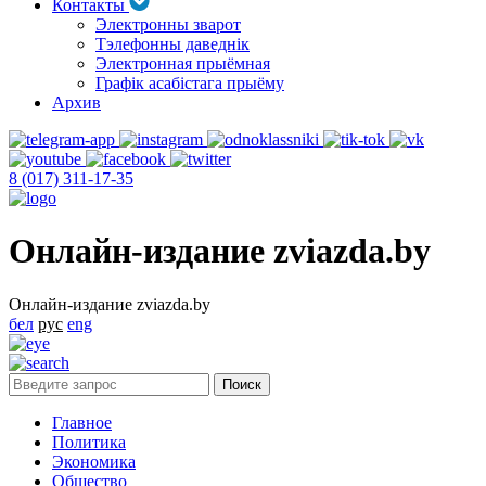
Контакты
Электронны зварот
Тэлефонны даведнік
Электронная прыёмная
Графік асабістага прыёму
Архив
8 (017) 311-17-35
Онлайн-издание zviazda.by
Онлайн-издание zviazda.by
бел
рус
eng
Главное
Политика
Экономика
Общество