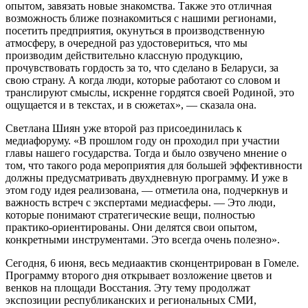
опытом, завязать новые знакомства. Также это отличная
возможность ближе познакомиться с нашими регионами,
посетить предприятия, окунуться в производственную
атмосферу, в очередной раз удостовериться, что мы
производим действительно классную продукцию,
прочувствовать гордость за то, что сделано в Беларуси, за
свою страну. А когда люди, которые работают со словом и
транслируют смыслы, искренне гордятся своей Родиной, это
ощущается и в текстах, и в сюжетах», — сказала она.
Светлана Шиян уже второй раз присоединилась к
медиафоруму. «В прошлом году он проходил при участии
главы нашего государства. Тогда и было озвучено мнение о
том, что такого рода мероприятия для большей эффективности
должны предусматривать двухдневную программу. И уже в
этом году идея реализована, — отметила она, подчеркнув и
важность встреч с экспертами медиасферы. — Это люди,
которые понимают стратегические вещи, полностью
практико-ориентированы. Они делятся свои опытом,
конкретными инструментами. Это всегда очень полезно».
Сегодня, 6 июня, весь медиаактив сконцентрирован в Гомеле.
Программу второго дня открывает возложение цветов и
венков на площади Восстания. Эту тему продолжат
экспозиции республиканских и региональных СМИ,