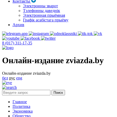
Контакты
Электронны зварот
Тэлефонны даведнік
Электронная прыёмная
Графік асабістага прыёму
Архив
8 (017) 311-17-35
Онлайн-издание zviazda.by
Онлайн-издание zviazda.by
бел
рус
eng
Главное
Политика
Экономика
Общество