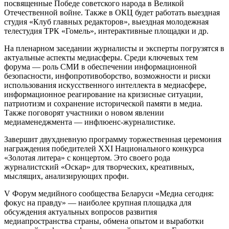
посвященные Победе советского народа в Великой
Отечественной войне. Также в ОКЦ будет работать выездная
студия «Клуб главных редакторов», выездная молодежная
телестудия ТРК «Гомель», интерактивные площадки и др.
На пленарном заседании журналисты и эксперты погрузятся в
актуальные аспекты медиасферы. Среди ключевых тем
форума — роль СМИ в обеспечении информационной
безопасности, инфопротивоборство, возможности и риски
использования искусственного интеллекта в медиасфере,
информационное реагирование на кризисные ситуации,
патриотизм и сохранение исторической памяти в медиа.
Также поговорят участники о новом явлении
медиаменеджмента — инфлюенс-журналистике.
Завершит двухдневную программу торжественная церемония
награждения победителей XXI Национального конкурса
«Золотая литера» с концертом. Это своего рода
журналистский «Оскар» для творческих, креативных,
мыслящих, анализирующих профи.
V Форум медийного сообщества Беларуси «Медиа сегодня:
фокус на правду» — наиболее крупная площадка для
обсуждения актуальных вопросов развития
медиапространства страны, обмена опытом и выработки