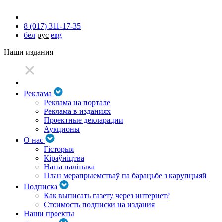
8 (017) 311-17-35
бел
рус
eng
Наши издания
Реклама
Реклама на портале
Реклама в изданиях
Проектные декларации
Аукционы
О нас
Гісторыя
Кіраўніцтва
Наша палітыка
План мерапрыемстваў па барацьбе з карупцыяй
Подписка
Как выписать газету через интернет?
Стоимость подписки на издания
Наши проекты