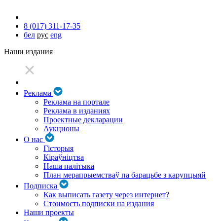
8 (017) 311-17-35
бел
рус
eng
Наши издания
Реклама
Реклама на портале
Реклама в изданиях
Проектные декларации
Аукционы
О нас
Гісторыя
Кіраўніцтва
Наша палітыка
План мерапрыемстваў па барацьбе з карупцыяй
Подписка
Как выписать газету через интернет?
Стоимость подписки на издания
Наши проекты