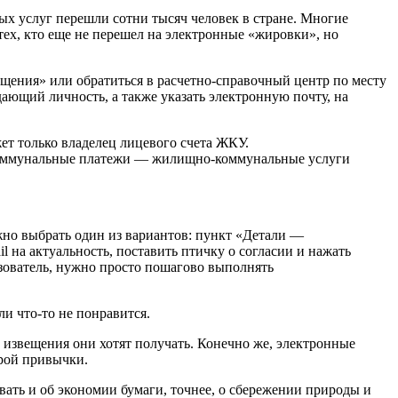
ых услуг перешли сотни тысяч человек в стране. Многие
ех, кто еще не перешел на электронные «жировки», но
бщения» или обратиться в расчетно-справочный центр по месту
ающий личность, а также указать электронную почту, на
т только владелец лицевого счета ЖКУ.
е коммунальные платежи — жилищно-коммунальные услуги
жно выбрать один из вариантов: пункт «Детали —
на актуальность, поставить птичку о согласии и нажать
зователь, нужно просто пошагово выполнять
ли что-то не понравится.
извещения они хотят получать. Конечно же, электронные
арой привычки.
ать и об экономии бумаги, точнее, о сбережении природы и