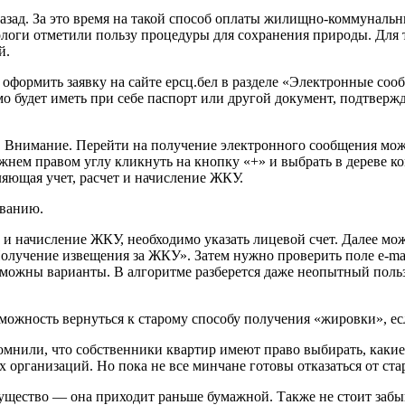
азад. За это время на такой способ оплаты жилищно-коммунальн
оги отметили пользу процедуры для сохранения природы. Для т
й.
оформить заявку на сайте ерсц.бел в разделе «Электронные соо
о будет иметь при себе паспорт или другой документ, подтвержд
 Внимание. Перейти на получение электронного сообщения може
ижнем правом углу кликнуть на кнопку «+» и выбрать в дерев
ляющая учет, расчет и начисление ЖКУ.
ованию.
 и начисление ЖКУ, необходимо указать лицевой счет. Далее мо
учение извещения за ЖКУ». Затем нужно проверить поле e-maіl 
озможны варианты. В алгоритме разберется даже неопытный поль
зможность вернуться к старому способу получения «жировки», ес
нили, что собственники квартир имеют право выбирать, какие 
организаций. Но пока не все минчане готовы отказаться от ст
ущество — она приходит раньше бумажной. Также не стоит забыв