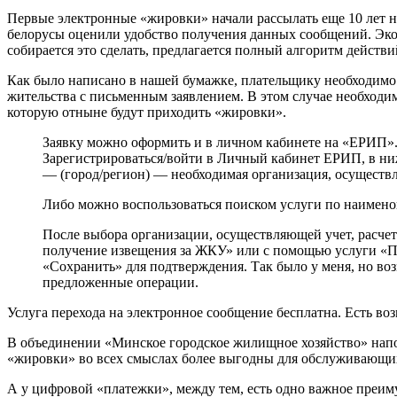
Первые электронные «жировки» начали рассылать еще 10 лет н
белорусы оценили удобство получения данных сообщений. Экол
собирается это сделать, предлагается полный алгоритм действи
Как было написано в нашей бумажке, плательщику необходимо 
жительства с письменным заявлением. В этом случае необходим
которую отныне будут приходить «жировки».
Заявку можно оформить и в личном кабинете на «ЕРИП».
Зарегистрироваться/войти в Личный кабинет ЕРИП, в н
— (город/регион) — необходимая организация, осуществ
Либо можно воспользоваться поиском услуги по наимен
После выбора организации, осуществляющей учет, расчет
получение извещения за ЖКУ» или с помощью услуги «Пол
«Сохранить» для подтверждения. Так было у меня, но в
предложенные операции.
Услуга перехода на электронное сообщение бесплатна. Есть во
В объединении «Минское городское жилищное хозяйство» напом
«жировки» во всех смыслах более выгодны для обслуживающих 
А у цифровой «платежки», между тем, есть одно важное преим