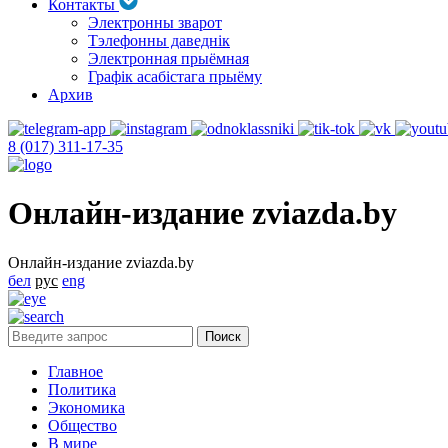
Контакты
Электронны зварот
Тэлефонны даведнік
Электронная прыёмная
Графік асабістага прыёму
Архив
8 (017) 311-17-35
Онлайн-издание zviazda.by
Онлайн-издание zviazda.by
бел
рус
eng
Главное
Политика
Экономика
Общество
В мире