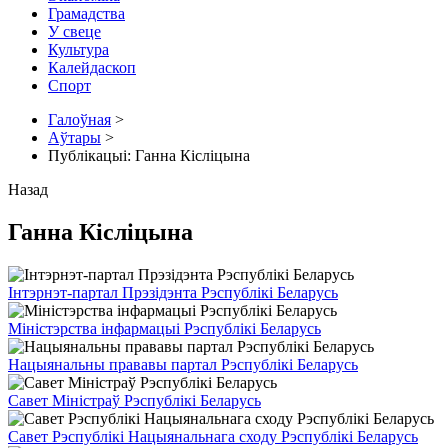
Грамадства
У свеце
Культура
Калейдаскоп
Спорт
Галоўная
>
Аўтары
>
Публікацыі: Ганна Кісліцына
Назад
Ганна Кісліцына
Інтэрнэт-партал Прэзідэнта Рэспублікі Беларусь
Міністэрства інфармацыі Рэспублікі Беларусь
Нацыянальны прававы партал Рэспублікі Беларусь
Савет Міністраў Рэспублікі Беларусь
Савет Рэспублікі Нацыянальнага сходу Рэспублікі Беларусь