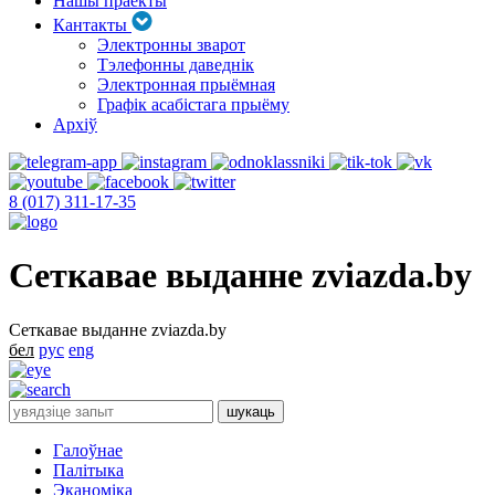
Нашы праекты
Кантакты
Электронны зварот
Тэлефонны даведнік
Электронная прыёмная
Графік асабістага прыёму
Архіў
8 (017) 311-17-35
Сеткавае выданне zviazda.by
Сеткавае выданне zviazda.by
бел
рус
eng
Галоўнае
Палітыка
Эканоміка