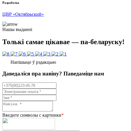
Разработка
ЦВР «Октябрьский»
Нашы выданні
Толькі самае цікавае — па-беларуску!
Напішыце ў рэдакцыю
Даведаліся пра навіну? Паведаміце нам
Введите символы с картинки
*