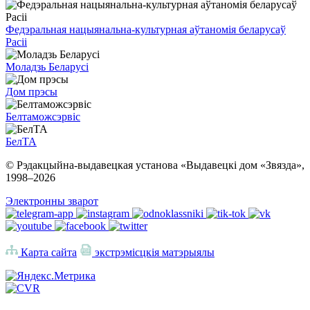
Федэральная нацыянальна-культурная аўтаномія беларусаў
Расіі
Моладзь Беларусі
Дом прэсы
Белтаможсэрвіс
БелТА
© Рэдакцыйна-выдавецкая установа «Выдавецкі дом «Звязда»,
1998–
2026
Электронны зварот
Карта сайта
экстрэмісцкія матэрыялы