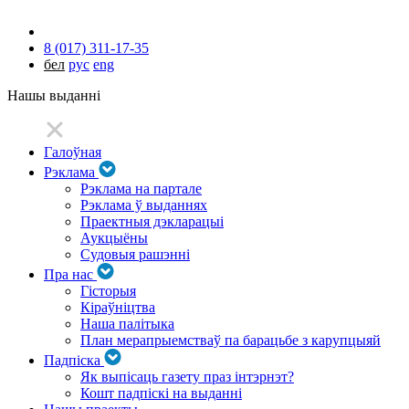
8 (017) 311-17-35
бел
рус
eng
Нашы выданні
Галоўная
Рэклама
Рэклама на партале
Рэклама ў выданнях
Праектныя дэкларацыі
Аукцыёны
Судовыя рашэнні
Пра нас
Гісторыя
Кіраўніцтва
Наша палітыка
План мерапрыемстваў па барацьбе з карупцыяй
Падпіска
Як выпісаць газету праз інтэрнэт?
Кошт падпіскі на выданні