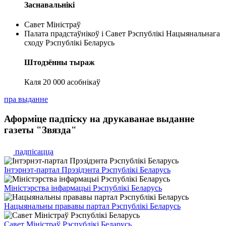
Заснавальнікі
Савет Міністраў
Палата прадстаўнікоў і Савет Рэспублікі Нацыянальнага
сходу Рэспублікі Беларусь
Штодзённы тыраж⁠
Каля 20 000 асобнікаў
пра выданне
Аформіце падпіску на друкаванае выданне
газеты "Звязда"
падпісацца
Інтэрнэт-партал Прэзідэнта Рэспублікі Беларусь
Міністэрства інфармацыі Рэспублікі Беларусь
Нацыянальны прававы партал Рэспублікі Беларусь
Савет Міністраў Рэспублікі Беларусь