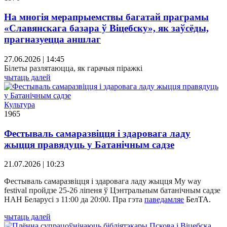
На многія мерапрыемствы багатай праграмы
«Славянскага базара ў Віцебску», як заўсёды,
прагназуецца аншлаг
27.06.2026 | 14:45
Білеты разлятаюцца, як гарачыя піражкі
чытаць далей
Культура
1965
Фестываль самаразвіцця і здаровага ладу
жыцця правядуць у Батанічным садзе
21.07.2026 | 10:23
Фестываль самаразвіцця і здаровага ладу жыцця My way
festival пройдзе 25-26 ліпеня ў Цэнтральным батанічным садзе
НАН Беларусі з 11:00 да 20:00. Пра гэта
паведамляе
БелТА.
чытаць далей