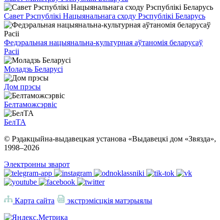
Савет Рэспублікі Нацыянальнага сходу Рэспублікі Беларусь
Федэральная нацыянальна-культурная аўтаномія беларусаў
Расіі
Моладзь Беларусі
Дом прэсы
Белтаможсэрвіс
БелТА
© Рэдакцыйна-выдавецкая установа «Выдавецкі дом «Звязда»,
1998–
2026
Электронны зварот
Карта сайта
экстрэмісцкія матэрыялы