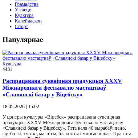
Грамадства
У свеце
Культура
Калейдаскоп
Спорт
Папулярнае
Культура
4431
Распрацавана сувенірная прадукцыя XXXV
Міжнароднага фестывалю мастацтваў
«Славянскі базар у Віцебску»
18.05.2026 | 15:02
У цэнтры культуры «Віцебск» распрацавана сувенірная
прадукцыя XXXV Міжнароднага фестывалю мастацтваў
«Славянскі базар у Віцебску». Гэта каля 40 вырабаў: пано,
футболкі, гурткі, магніты, блакноты і многае іншае. Пра гэта