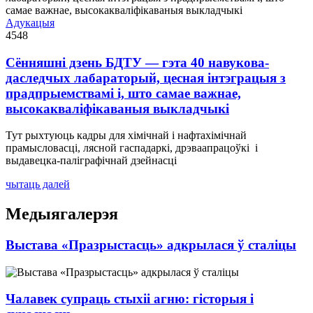
Адукацыя
4548
Сённяшні дзень БДТУ — гэта 40 навукова-
даследчых лабараторый, цесная інтэграцыя з
прадпрыемствамі і, што самае важнае,
высокакваліфікаваныя выкладчыкі
Тут рыхтуюць кадры для хімічнай і нафтахімічнай
прамысловасці, лясной гаспадаркі, дрэваапрацоўкі і
выдавецка-паліграфічнай дзейнасці
чытаць далей
Медыягалерэя
Выстава «Празрыстасць» адкрылася ў сталіцы
Чалавек супраць стыхіі агню: гісторыя і