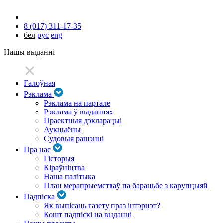
8 (017) 311-17-35
бел
рус
eng
Нашы выданні
Галоўная
Рэклама
Рэклама на партале
Рэклама ў выданнях
Праектныя дэкларацыі
Аукцыёны
Судовыя рашэнні
Пра нас
Гісторыя
Кіраўніцтва
Наша палітыка
План мерапрыемстваў па барацьбе з карупцыяй
Падпіска
Як выпісаць газету праз інтэрнэт?
Кошт падпіскі на выданні