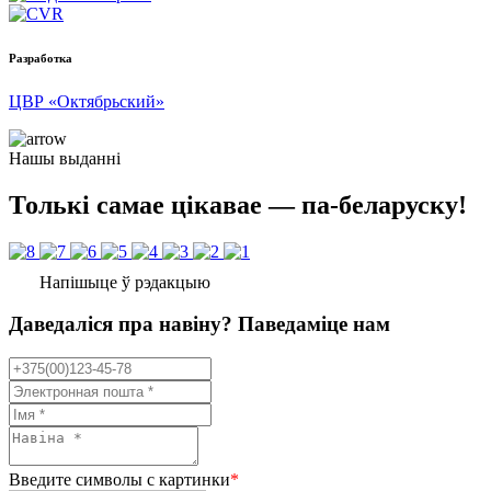
Разработка
ЦВР «Октябрьский»
Нашы выданні
Толькі самае цікавае — па-беларуску!
Напішыце ў рэдакцыю
Даведаліся пра навіну? Паведаміце нам
Введите символы с картинки
*