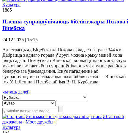
Культура
1885
Плённа супрацоўнічаюць бібліятэкары Пскова і
Віцебска
24.12.2025 | 15:15
Адлегласць ад Віцебска да Пскова складае па трасе 344 км.
Дабрацца з аднаго горада ў другі можна крыху меней як за
пяць гадзін. Пскоўская і Віцебская вобласці маюць агульную
мяжу і вельмі актыўна супрацоўнічаюць у фармаце расійска-
беларускага ўзаемадзяння. Існуе пагадненне аб
супрацоўніцтве і паміж абласнымі бібліятэкамі — Віцебскай
імя У. І. Леніна і Пскоўскай імя В. Я. Курбатава.
чытаць далей
Культура
154