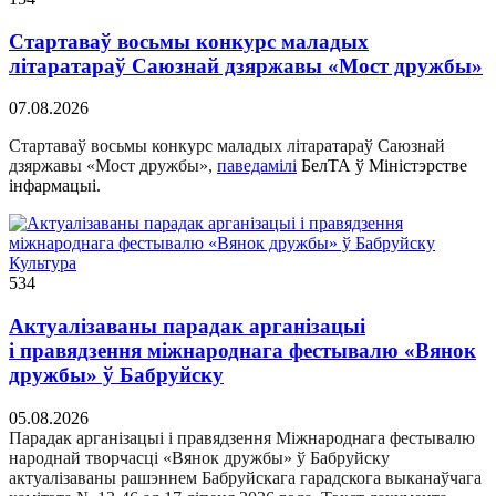
Стартаваў восьмы конкурс маладых
літаратараў Саюзнай дзяржавы «Мост дружбы»
07.08.2026
Стартаваў восьмы конкурс маладых літаратараў Саюзнай
дзяржавы «Мост дружбы»,
паведамілі
БелТА ў Міністэрстве
інфармацыі.
Культура
534
Актуалізаваны парадак арганізацыі
і правядзення міжнароднага фестывалю «Вянок
дружбы» ў Бабруйску
05.08.2026
Парадак арганізацыі і правядзення Міжнароднага фестывалю
народнай творчасці «Вянок дружбы» ў Бабруйску
актуалізаваны рашэннем Бабруйскага гарадскога выканаўчага