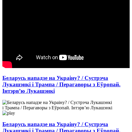
Беларусь нападзе на Украіну? / Сустрэча
Лукашэнкі і Трампа / Перагаворы з Еўропай.
Інтэрв’ю Лукашэнкі
Беларусь нападзе на Украіну? / Сустрэча
Лукашэнкі і Трампа / Перагаворы з Еўропай.