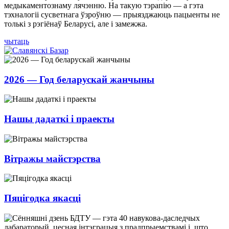
медыкаментознаму лячэнню. На такую тэрапію — а гэта
тэхналогіі сусветнага ўзроўню — прыязджаюць пацыенты не
толькі з рэгіёнаў Беларусі, але і замежжа.
чытаць
2026 — Год беларускай жанчыны
Нашы дадаткі і праекты
Вітражы майстэрства
Пяцігодка якасці