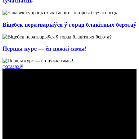
сучаснасць
Віцебск ператварыўся ў горад блакітных берэтаў
Першы курс — ён цяжкі самы!
фотаархіў