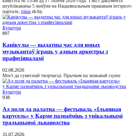
камітэта № 13-46 ад 17 ліпеня 2026 года. Тэкст дакумента
апублікаваны 5 жніўня на Нацыянальным прававым інтэрнэт-
партале,
піша
sb.by.
Культура
897
Канікулы — выдатны час для юных
музыкантаў іграць у адным аркестры з
прафесіяналамі
02.08.2026
Мост да сумеснай творчасці. Прычым на знакавай сцэне
Культура
938
Ад поля да палатна — фестываль «Ільняная
карусель» у Карме пазнаёміць з унікальнымі
традыцыямі льнаводства
31.07.2026