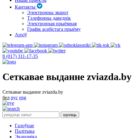
Нашы праекты
Кантакты
Электронны зварот
Тэлефонны даведнік
Электронная прыёмная
Графік асабістага прыёму
Архіў
8 (017) 311-17-35
Сеткавае выданне zviazda.by
Сеткавае выданне zviazda.by
бел
рус
eng
Галоўнае
Палітыка
Эканоміка