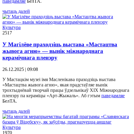
паведамляе
БелТА.
чытаць далей
Культура
2517
У Магілёве праходзіць выстава «Мастацтва
жывога агню» — вынік міжнароднага
керамічнага пленэру
26.12.2025 | 09:08
У Мастацкім музеі імя Масленікава праходзіць выстава
«Мастацтва жывога агню», якая прадстаўляе вынік
трохтыднёвай творчай працы ўдзельнікаў XIX Міжнароднага
пленэру па кераміцы «Арт-Жыжаль». Аб гэтым
паведамляе
БелТА.
чытаць далей
Культура
1970