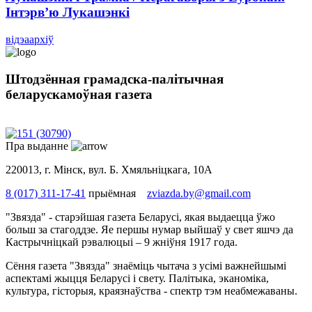
Інтэрв’ю Лукашэнкі
вiдэаархіў
Штодзённая грамадска-палітычная
беларускамоўная газета
№ 151 (30790) | 07.08.2026
Пра выданне
220013, г. Мiнск, вул. Б. Хмяльніцкага, 10А
8 (017) 311-17-41
прыёмная
zviazda.by@gmail.com
"Звязда" - старэйшая газета Беларусі, якая выдаецца ўжо
больш за стагоддзе. Яе першы нумар выйшаў у свет яшчэ да
Кастрычніцкай рэвалюцыі – 9 жніўня 1917 года.
Сёння газета "Звязда" знаёміць чытача з усімі важнейшымі
аспектамі жыцця Беларусі і свету. Палітыка, эканоміка,
культура, гісторыя, краязнаўства - спектр тэм неабмежаваны.