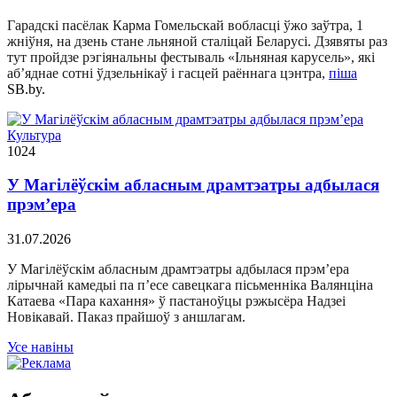
Гарадскі пасёлак Карма Гомельскай вобласці ўжо заўтра, 1
жніўня, на дзень стане льняной сталіцай Беларусі. Дзявяты раз
тут пройдзе рэгіянальны фестываль «Ільняная карусель», які
аб’яднае сотні ўдзельнікаў і гасцей раённага цэнтра,
піша
SB.by.
Культура
1024
У Магілёўскім абласным драмтэатры адбылася
прэм’ера
31.07.2026
У Магілёўскім абласным драмтэатры адбылася прэм’ера
лірычнай камедыі па п’есе савецкага пісьменніка Валянціна
Катаева «Пара кахання» ў пастаноўцы рэжысёра Надзеі
Новікавай. Паказ прайшоў з аншлагам.
Усе навіны