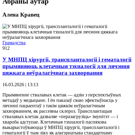
Абраны аўтар
Алена Кравец
Грамадства
912
У МНПЦ хірургіі, транспланталогіі і гематалогіі
прымяняюць клетачныя тэхналогіі для лячэння
цяжкага неўралагічнага захворвання
16.03.2026 | 13:13
Прымяненне ствалавых клетак — адзін з перспектыўных
метадаў у медыцыне. І ён паказаў сваю эфектыўнасць у
лячэнні пацыентаў з такім цяжкім неўралагічным
захворваннем, як рассеяны склероз. Трансплантацыя
ствалавых клетак дазваляе «перазагрузіць» імунітэт — і
хвароба адступае. Клетачныя тэхналогіі паспяхова
выкарыстоўваюцца ў МНПЦ хірургіі, транспланталогіі і
гематалогіі ў тым ліку як альтэрнатыва стандартнаму