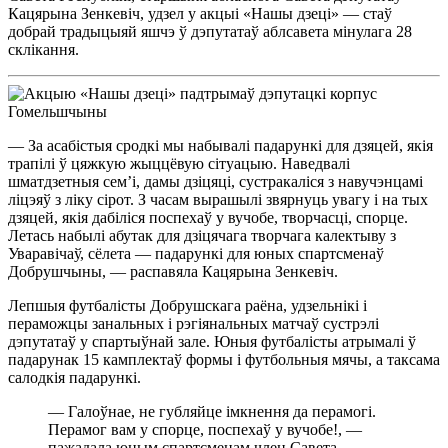
Кацярына Зенкевіч, удзел у акцыі «Нашы дзеці» — стаў
добрай традыцыяй яшчэ ў дэпутатаў аблсавета мінулага 28
склікання.
— За асабістыя сродкі мы набывалі падарункі для дзяцей, якія
трапілі ў цяжкую жыццёвую сітуацыю. Наведвалі
шматдзетныя сем’і, дамы дзіцяці, сустракаліся з навучэнцамі
ліцэяў з ліку сірот. З часам вырашылі звярнуць увагу і на тых
дзяцей, якія дабіліся поспехаў у вучобе, творчасці, спорце.
Летась набылі абутак для дзіцячага творчага калектыву з
Уваравічаў, сёлета — падарункі для юных спартсменаў
Добрушчыны, — распавяла Кацярына Зенкевіч.
Лепшыя футбалісты Добрушскага раёна, удзельнікі і
пераможцы занальных і рэгіянальных матчаў сустрэлі
дэпутатаў у спартыўнай зале. Юныя футбалісты атрымалі ў
падарунак 15 камплектаў формы і футбольныя мячы, а таксама
салодкія падарункі.
— Галоўнае, не губляйце імкнення да перамогі.
Перамог вам у спорце, поспехаў у вучобе!, —
пажадала юным спартсменам член Савета