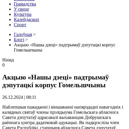
Грамадства
У свеце
Культура
Калейдаскоп
Спорт
Галоўная
>
Блогі
>
Акцыю «Нашы дзеці» падтрымаў дэпутацкі корпус
Гомельшчыны
Назад
0
Акцыю «Нашы дзеці» падтрымаў
дэпутацкі корпус Гомельшчыны
26.12.2024 | 08:11
Найлепшыя пажаданні і віншаванні напярэдадні навагодніх і
калядных святаў члены прэзідыума Гомельскага абласнога
Савета дэпутатаў адрасавалі выхаванцам Добрушскага
раённага цэнтра дадатковай адукацыі. Як падкрэсліла член
Савета Рэспублікі, старшыня абласнога Савета дэпутатаў