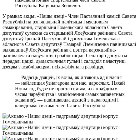
Рэспублікі Кацярына Зенкевіч.
У рамках акцыі «Нашы дзеці» Член Пастаяннай камісіі Савета
Рэспублікі па рэгіянальнай палітыцы і мясцовым
самакіраванні, старшыня Гомельскага абласнога Савета
дэпутатаў сумесна са старшынёй Лоеўскага раённага Савета
дэпутатаў Ірынай Пастуховай і дэпутатам Гомельскага
абласнога Савета дэпутатаў Тамарай Дземідзенка павіншавалі
выхаванцаў Лоеўскага раённага цэнтра карэкцыйна-
развіваючага навучання і рэабілітацыі. Сенатар і дэпутаты
перадалі цацкі, дыдактычныя гульні і салодкія пачастункі
дзецям з асаблівасцямі псіха-фізічнага развіцця.
— Радасць дзяцей, іх вочы, якія ззяюць ад шчасця
— найлепшая ўзнагарода для нас, дарослых. Няхай
Новы год будзе не проста святам, а сапраўдным
часам чараўніцтва і здзяйснення самых запаветных
жаданняў, — павіншавала дзяцей з навагоднімі і
каляднымі святамі член Савета Рэспублікі.