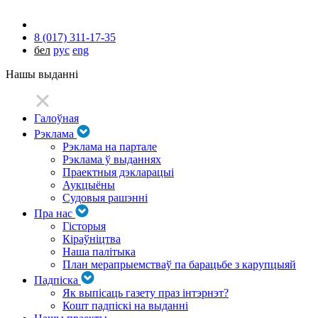
8 (017) 311-17-35
бел
рус
eng
Нашы выданні
Галоўная
Рэклама
Рэклама на партале
Рэклама ў выданнях
Праектныя дэкларацыі
Аукцыёны
Судовыя рашэнні
Пра нас
Гісторыя
Кіраўніцтва
Наша палітыка
План мерапрыемстваў па барацьбе з карупцыяй
Падпіска
Як выпісаць газету праз інтэрнэт?
Кошт падпіскі на выданні