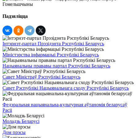
Падзяліцца
Інтэрнэт-партал Прэзідэнта Рэспублікі Беларусь
Міністэрства інфармацыі Рэспублікі Беларусь
Нацыянальны прававы партал Рэспублікі Беларусь
Савет Міністраў Рэспублікі Беларусь
Савет Рэспублікі Нацыянальнага сходу Рэспублікі Беларусь
Федэральная нацыянальна-культурная аўтаномія беларусаў
Расіі
Моладзь Беларусі
Дом прэсы