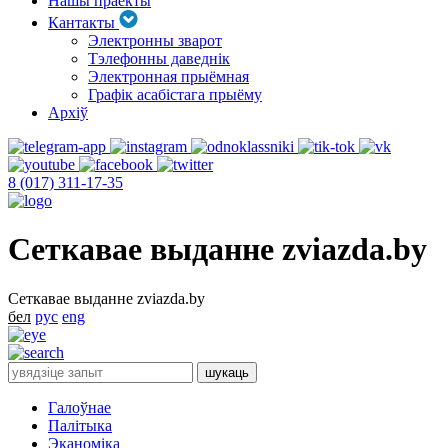
Нашы праекты
Кантакты
Электронны зварот
Тэлефонны даведнік
Электронная прыёмная
Графік асабістага прыёму
Архіў
8 (017) 311-17-35
Сеткавае выданне zviazda.by
Сеткавае выданне zviazda.by
бел
рус
eng
Галоўнае
Палітыка
Эканоміка