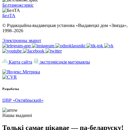
Белтаможсэрвіс
БелТА
© Рэдакцыйна-выдавецкая установа «Выдавецкі дом «Звязда»,
1998–
2026
Электронны зварот
Карта сайта
экстрэмісцкія матэрыялы
Разработка
ЦВР «Октябрьский»
Нашы выданні
Толькі самае цікавае — па-беларуску!