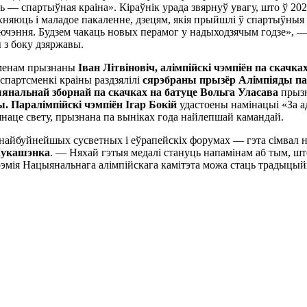
ь — спартыўная краіна». Кіраўнік урада звярнуў увагу, што ў 202
хняюць і маладое пакаленне, дзецям, якія прыйшлі ў спартыўныя с
лючэння. Будзем чакаць новых перамог у надыходзячым годзе», — 
 з боку дзяржавы.
сменам прызнаны
Іван Літвіновіч, алімпійскі чэмпіён па скачка
спартсменкі краіны раздзялілі
сярэбраны прызёр Алімпіяды па 
янальнай зборнай па скачках на батуце Вольга Уласава
прызн
ы.
Паралімпійскі чэмпіён Ігар Бокій
удастоены намінацыі «За а
янаце свету, прызнана па выніках года найлепшай камандай.
 найбуйнейшых сусветных і еўрапейскіх форумах — гэта сімвал н
 Лукашэнка
. — Няхай гэтыя медалі стануць напамінам аб тым, што
рэмія Нацыянальнага алімпійскага камітэта можа стаць традыцый