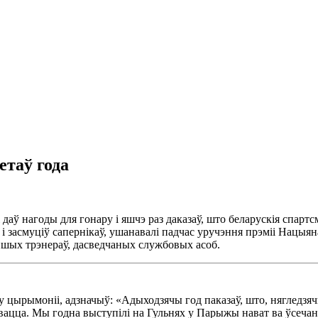
таў года
даў нагоды для гонару і яшчэ раз даказаў, што беларускія спар
ў і засмуціў сапернікаў, ушанавалі падчас уручэння прэміі Нацыя
шых трэнераў, дасведчаных службовых асоб.
ў у цырымоніі, адзначыў: «Адыходзячы год паказаў, што, нягледз
вацца. Мы годна выступілі на Гульнях у Парыжы нават ва ўсечаны