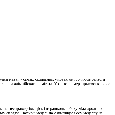
тсмены нават у самых складаных умовах не губляюць баявога
нальнага алімпійскага камітэта. Урачыстае мерапрыемства, якое
ячы на несправядлівы ціск і перашкоды з боку міжнародных
м складзе. Чатыры медалі на Алімпіядзе і сем медалёў на