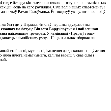
4 годзе беларускія атлеты паспяхова выступалі на чэмпіянатах
екцыі, ёсць на каго раўняцца. Сіла волі нашых спартсменаў і
адзначыў Раман Галоўчанка. Ён звярнуў увагу, што поспехі ў
х на батуце
, у Парыжы ён стаў першым двухразовым
скачках на батуце Віялета Бардзілоўская
і
найлепшая
ана найлепшым трэнерам. У намінацыі «Прарыў года»
дданасць алімпійскаму руху». Нацыянальная зборная па
ашай стойкасці, мужнасці, імкнення да дасканаласці і ўмення
 няма нічога немагчымага, калі ты верыш у свае сілы і
най.