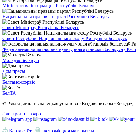
Міністэрства інфармацыі Рэспублікі Беларусь
Нацыянальны прававы партал Рэспублікі Беларусь
Савет Міністраў Рэспублікі Беларусь
Савет Рэспублікі Нацыянальнага сходу Рэспублікі Беларусь
Федэральная нацыянальна-культурная аўтаномія беларусаў Расіі
Моладзь Беларусі
Дом прэсы
Белтаможсэрвіс
БелТА
© Рэдакцыйна-выдавецкая установа «Выдавецкі дом «Звязда», 
Электронны зварот
Карта сайта
экстрэмісцкія матэрыялы