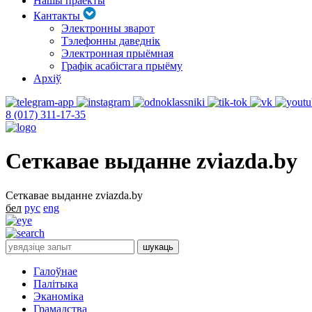
Нашы праекты
Кантакты
Электронны зварот
Тэлефонны даведнік
Электронная прыёмная
Графік асабістага прыёму
Архіў
8 (017) 311-17-35
Сеткавае выданне zviazda.by
Сеткавае выданне zviazda.by
бел
рус
eng
Галоўнае
Палітыка
Эканоміка
Грамадства