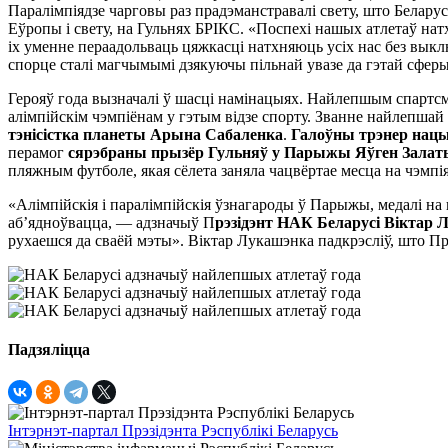
Паралімпіядзе чарговы раз прадэманстравалі свету, што Беларус
Еўропы і свету, на Гульнях БРІКС. «Поспехі нашых атлетаў нат
іх уменне пераадольваць цяжкасці натхняюць усіх нас без вык
спорце сталі магчымымі дзякуючы пільнай увазе да гэтай сферы
Герояў года вызначалі ў шасці намінацыях. Найлепшым спарт
алімпійскім чэмпіёнам у гэтым відзе спорту. Званне найлепшай 
тэнісістка планеты Арына Сабаленка
.
Галоўны трэнер нацы
перамог
сярэбраны прызёр Гульняў у Парыжы Яўген Залат
пляжным футболе, якая сёлета заняла чацвёртае месца на чэмпі
«Алімпійскія і паралімпійскія ўзнагароды ў Парыжы, медалі на
аб’ядноўвацца, — адзначыў П
рэзідэнт НАК Беларусі Віктар
рухаешся да сваёй мэты». Віктар Лукашэнка падкрэсліў, што П
Падзяліцца
Інтэрнэт-партал Прэзідэнта Рэспублікі Беларусь