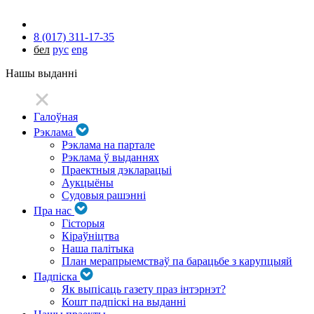
8 (017) 311-17-35
бел
рус
eng
Нашы выданні
Галоўная
Рэклама
Рэклама на партале
Рэклама ў выданнях
Праектныя дэкларацыі
Аукцыёны
Судовыя рашэнні
Пра нас
Гісторыя
Кіраўніцтва
Наша палітыка
План мерапрыемстваў па барацьбе з карупцыяй
Падпіска
Як выпісаць газету праз інтэрнэт?
Кошт падпіскі на выданні