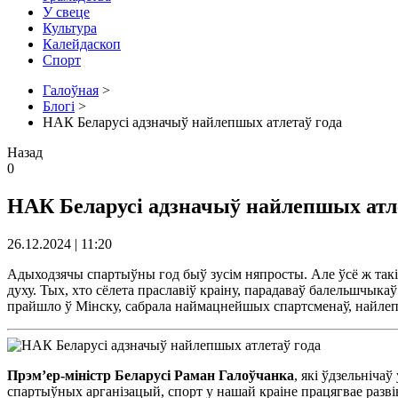
У свеце
Культура
Калейдаскоп
Спорт
Галоўная
>
Блогі
>
НАК Беларусі адзначыў найлепшых атлетаў года
Назад
0
НАК Беларусі адзначыў найлепшых атле
26.12.2024 | 11:20
Адыходзячы спартыўны год быў зусім няпросты. Але ўсё ж такі 
духу. Тых, хто сёлета праславіў краіну, парадаваў балельшчыка
прайшло ў Мінску, сабрала наймацнейшых спартсменаў, найлеп
Прэм’ер-міністр Беларусі Раман Галоўчанка
, які ўдзельніча
спартыўных арганізацый, спорт у нашай краіне працягвае разві