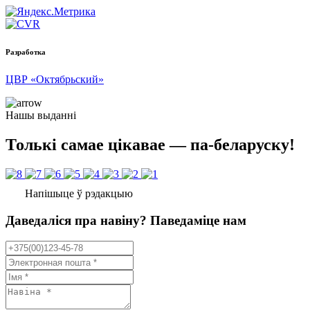
Разработка
ЦВР «Октябрьский»
Нашы выданні
Толькі самае цікавае — па-беларуску!
Напішыце ў рэдакцыю
Даведаліся пра навіну? Паведаміце нам