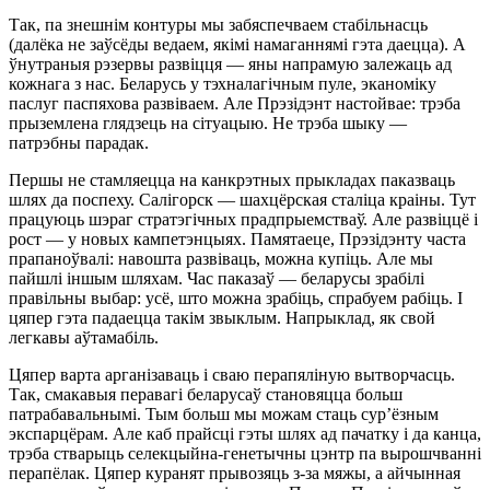
Так, па знешнім контуры мы забяспечваем стабільнасць
(далёка не заўсёды ведаем, якімі намаганнямі гэта даецца). А
ўнутраныя рэзервы развіцця — яны напрамую залежаць ад
кожнага з нас. Беларусь у тэхналагічным пуле, эканоміку
паслуг паспяхова развіваем. Але Прэзідэнт настойвае: трэба
прыземлена глядзець на сітуацыю. Не трэба шыку —
патрэбны парадак.
Першы не стамляецца на канкрэтных прыкладах паказваць
шлях да поспеху. Салігорск — шахцёрская сталіца краіны. Тут
працуюць шэраг стратэгічных прадпрыемстваў. Але развіццё і
рост — у новых кампетэнцыях. Памятаеце, Прэзідэнту часта
прапаноўвалі: навошта развіваць, можна купіць. Але мы
пайшлі іншым шляхам. Час паказаў — беларусы зрабілі
правільны выбар: усё, што можна зрабіць, спрабуем рабіць. І
цяпер гэта падаецца такім звыклым. Напрыклад, як свой
легкавы аўтамабіль.
Цяпер варта арганізаваць і сваю перапяліную вытворчасць.
Так, смакавыя перавагі беларусаў становяцца больш
патрабавальнымі. Тым больш мы можам стаць сур’ёзным
экспарцёрам. Але каб прайсці гэты шлях ад пачатку і да канца,
трэба стварыць селекцыйна-генетычны цэнтр па вырошчванні
перапёлак. Цяпер куранят прывозяць з-за мяжы, а айчынная