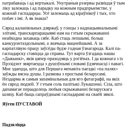
патрабаваць і ад вертыкалі. Унутраныя рэзервы развіцця ў тым
ліку залежаць і ад парадку на кожным прадпрыемстве, у
кожнай гаспадарцы. Усё залежыць ад кіраўнікоў і тых, хто
побач з імі. А як інакш?
Сярод каланіяльных дзяржаў, у гонцы з наднацыянальнымі
элітамі, транскарпарацыямі нам на гэтым скрыжаванні
неабходна захаваць сябе. Каб стаць лепшымі, больш
канкурэнтаздольнымі, а значыць мацнейшымі. А за
карпатлівую працу заўсёды будзе годная ўзнагарода. Калі па-
гаспадарску ставіцца да справы. Тут варта ўзгадаць нашы
«Дажынкі», якія цяпер праходзяць у рэгіёнах. І да кожнага з іх
Прэзідэнт звяртаецца з душэўнымі словамі ўдзячнасці і павагі.
Мне здаецца, што для Першага менавіта паездкі «па палях»
заўжды вясна душы. І размова з простымі беларусамі.
Нездарма ж самыя запамінальныя для яго фатаграфіі, на якіх
ён сярод людзей. У гэтым соль палітыкі Лукашэнкі. Сіла, што
дапамагае пераадолець любыя скрыжаванні беларускага
шляху. Каб быць сапраўднымі гаспадарамі на сваёй зямлі.
Яўген ПУСТАВОЙ
Падзяліцца