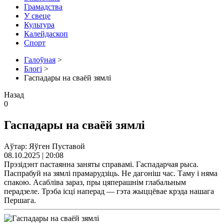
Грамадства
У свеце
Культура
Калейдаскоп
Спорт
Галоўная
>
Блогі
>
Гаспадары на сваёй зямлі
Назад
0
Гаспадары на сваёй зямлі
Аўтар: Яўген Пуставой
08.10.2025 | 20:08
Прэзідэнт пастаянна заняты справамі. Гаспадарчая рыса.
Паспрабуй на зямлі прамарудзіць. Не дагоніш час. Таму і няма
спакою. Асабліва зараз, пры цяперашнім глабальным
перадзеле. Трэба ісці наперад — гэта жыццёвае крэда нашага
Першага.