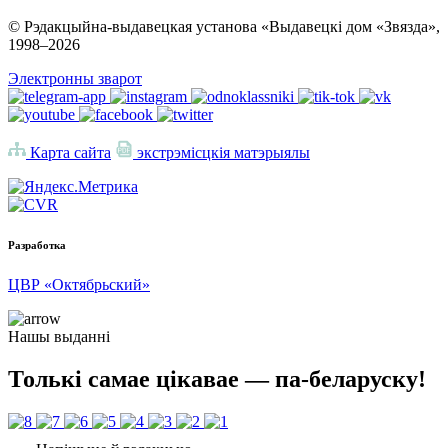
© Рэдакцыйна-выдавецкая установа «Выдавецкі дом «Звязда»,
1998–
2026
Электронны зварот
Карта сайта
экстрэмісцкія матэрыялы
Разработка
ЦВР «Октябрьский»
Нашы выданні
Толькі самае цікавае — па-беларуску!