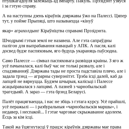
птушкагадоўля залежыць ад імпарту. Пакуль. Прэзідэнт узяўся
і за гэтую справу.
А на наступны дзень кіраўнік дзяржавы ўжо на Палессі. Цяпер
тут, у пойме Прыпяці, што называецца «кінуў
якар» аграхолдынг Кіраўніцтва справамі Прэзідэнта.
Шчодрымі гэтыя землі не назавеш. Але гэта сапраўдны
палігон для выпрабавання навацый у АПК. А пасля, калі
досвед будзе паспяховым, яго будуць укараняць паўсюдна.
Само Палессе — сімвал паспяховага развіцця краіны. З яго ж
усё пачыналася, калі быў час не толькі развалу, але і
спадзяванняў. Дзяржава тады не проста падставіла плячо, але і
задала трэнд — аграрны суверэнітэт. Трэба ісці далей, каб да
лапцей не вярнуцца. Будзем шчырыя, калісьці і Палессе
асацыіравалася з лапцямі. А пазней з чарнобыльскай
трагедыяй. А зараз — гэта брэнд Беларусі.
Палёт працягваецца, і нас не збіць з гэтага курсу. Усё прайшлі,
усё перажылі — і разбуральныя «чарнобыльскія маршы», і
недавер, і неспакой... І гэтае чарговае скрыжаванне адолеем.
Ёсць за кім ісці.
Такой жа ўцягнутасці ў працэс кіраўнік дзяржавы мае права