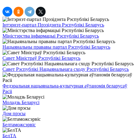
Інтэрнэт-партал Прэзідэнта Рэспублікі Беларусь
Міністэрства інфармацыі Рэспублікі Беларусь
Нацыянальны прававы партал Рэспублікі Беларусь
Савет Міністраў Рэспублікі Беларусь
Савет Рэспублікі Нацыянальнага сходу Рэспублікі Беларусь
Федэральная нацыянальна-культурная аўтаномія беларусаў
Расіі
Моладзь Беларусі
Дом прэсы
Белтаможсэрвіс
БелТА