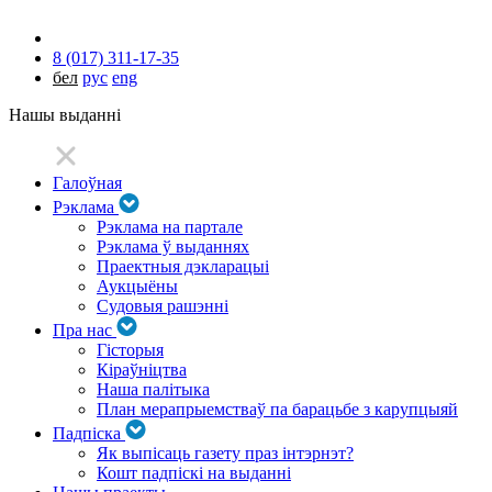
8 (017) 311-17-35
бел
рус
eng
Нашы выданні
Галоўная
Рэклама
Рэклама на партале
Рэклама ў выданнях
Праектныя дэкларацыі
Аукцыёны
Судовыя рашэнні
Пра нас
Гісторыя
Кіраўніцтва
Наша палітыка
План мерапрыемстваў па барацьбе з карупцыяй
Падпіска
Як выпісаць газету праз інтэрнэт?
Кошт падпіскі на выданні