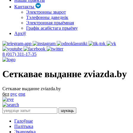
Нашы праекты
Кантакты
Электронны зварот
Тэлефонны даведнік
Электронная прыёмная
Графік асабістага прыёму
Архіў
8 (017) 311-17-35
Сеткавае выданне zviazda.by
Сеткавае выданне zviazda.by
бел
рус
eng
Галоўнае
Палітыка
Эканоміка