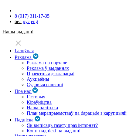
8 (017) 311-17-35
бел
рус
eng
Нашы выданні
Галоўная
Рэклама
Рэклама на партале
Рэклама ў выданнях
Праектныя дэкларацыі
Аукцыёны
Судовыя рашэнні
Пра нас
Гісторыя
Кіраўніцтва
Наша палітыка
План мерапрыемстваў па барацьбе з карупцыяй
Падпіска
Як выпісаць газету праз інтэрнэт?
Кошт падпіскі на выданні