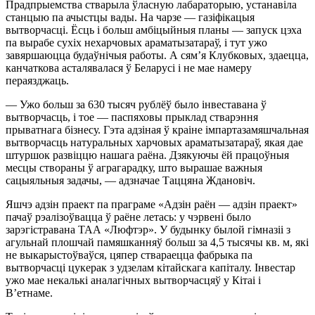
Прадпрыемства стварыла ўласную лабараторыю, устанавіла
станцыю па ачыстцы вады. На чарзе — газіфікацыя
вытворчасці. Ёсць і больш амбіцыйныя планы — запуск цэха
па вырабе сухіх нехарчовых араматызатараў, і тут ужо
завяршаюцца будаўнічыя работы. А сям’я Клубковых, здаецца,
канчаткова асталявалася ў Беларусі і не мае намеру
пераязджаць.
— Ужо больш за 630 тысяч рублёў было інвеставана ў
вытворчасць, і тое — паспяховы прыклад стварэння
прыватнага бізнесу. Гэта адзіная ў краіне імпартазамяшчальная
вытворчасць натуральных харчовых араматызатараў, якая дае
штуршок развіццю нашага раёна. Дзякуючы ёй працоўныя
месцы створаны ў аграгарадку, што вырашае важныя
сацыяльныя задачы, — адзначае Таццяна Ждановіч.
Яшчэ адзін праект па праграме «Адзін раён — адзін праект»
пачаў рэалізоўвацца ў раёне летась: у чэрвені было
зарэгістравана ТАА «Люфтэр». У будынку былой гімназіі з
агульнай плошчай памяшканняў больш за 4,5 тысячы кв. м, які
не выкарыстоўваўся, цяпер ствараецца фабрыка па
вытворчасці цукерак з удзелам кітайскага капіталу. Інвестар
ужо мае некалькі аналагічных вытворчасцяў у Кітаі і
В’етнаме.