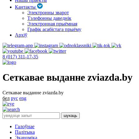
Нашы праекты
Кантакты
Электронны зварот
Тэлефонны даведнік
Электронная прыёмная
Графік асабістага прыёму
Архіў
8 (017) 311-17-35
Сеткавае выданне zviazda.by
Сеткавае выданне zviazda.by
бел
рус
eng
Галоўнае
Палітыка
Эканоміка