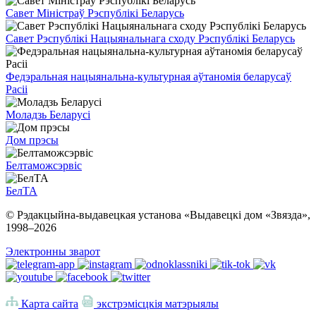
Савет Міністраў Рэспублікі Беларусь
Савет Рэспублікі Нацыянальнага сходу Рэспублікі Беларусь
Федэральная нацыянальна-культурная аўтаномія беларусаў
Расіі
Моладзь Беларусі
Дом прэсы
Белтаможсэрвіс
БелТА
© Рэдакцыйна-выдавецкая установа «Выдавецкі дом «Звязда»,
1998–
2026
Электронны зварот
Карта сайта
экстрэмісцкія матэрыялы