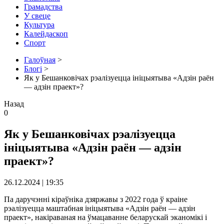
Грамадства
У свеце
Культура
Калейдаскоп
Спорт
Галоўная
>
Блогі
>
Як у Бешанковічах рэалізуецца ініцыятыва «Адзін раён
— адзін праект»?
Назад
0
Як у Бешанковічах рэалізуецца
ініцыятыва «Адзін раён — адзін
праект»?
26.12.2024 | 19:35
Па даручэнні кіраўніка дзяржавы з 2022 года ў краіне
рэалізуецца маштабная ініцыятыва «Адзін раён — адзін
праект», накіраваная на ўмацаванне беларускай эканомікі і