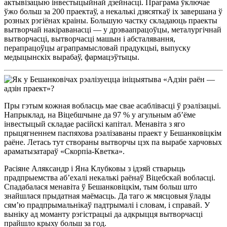
актывізацыю інвестыцыйнай дзейнасці. Праграма ўключае
ўжо больш за 200 праектаў, а некалькі дзясяткаў іх завершана ў
розных рэгіёнах краіны. Большую частку складаюць праекты
вытворчай накіраванасці — у дрэваапрацоўцы, металургічнай
вытворчасці, вытворчасці машын і абсталявання,
перапрацоўцы аграпрамысловай прадукцыі, выпуску
медыцынскіх вырабаў, фармацэўтыцы.
Пры гэтым кожная вобласць мае свае асаблівасці ў рэалізацыі.
Напрыклад, на Віцебшчыне да 97 % у агульным аб’ёме
інвестыцый складае расійскі капітал. Менавіта з яго
прыцягненнем паспяхова рэалізаваны праект у Бешанковіцкім
раёне. Летась тут створаны вытворчы цэх па вырабе харчовых
араматызатараў «Скорпіа-Кветка».
Расіяне Аляксандр і Яна Клубковы з ідэяй стварыць
прадпрыемства аб’ехалі некалькі раёнаў Віцебскай вобласці.
Спадабалася менавіта ў Бешанковіцкім, тым больш што
знайшлася прыдатная маёмасць. Да таго ж мясцовыя ўлады
сям’ю прадпрымальнікаў падтрымалі і словам, і справай. У
выніку ад моманту рэгістрацыі да адкрыцця вытворчасці
прайшло крыху больш за год.