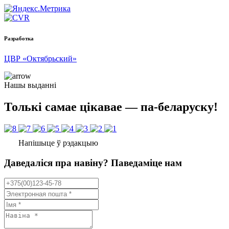
Разработка
ЦВР «Октябрьский»
Нашы выданні
Толькі самае цікавае — па-беларуску!
Напішыце ў рэдакцыю
Даведаліся пра навіну? Паведаміце нам