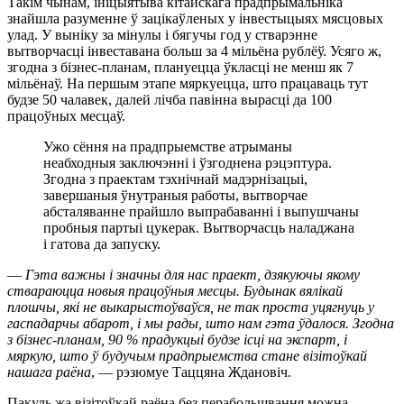
Такім чынам, ініцыятыва кітайскага прадпрымальніка
знайшла разуменне ў зацікаўленых у інвестыцыях мясцовых
улад. У выніку за мінулы і бягучы год у стварэнне
вытворчасці інвеставана больш за 4 мільёна рублёў. Усяго ж,
згодна з бізнес-планам, плануецца ўкласці не менш як 7
мільёнаў. На першым этапе мяркуецца, што працаваць тут
будзе 50 чалавек, далей лічба павінна вырасці да 100
працоўных месцаў.
Ужо сёння на прадпрыемстве атрыманы
неабходныя заключэнні і ўзгоднена рэцэптура.
Згодна з праектам тэхнічнай мадэрнізацыі,
завершаныя ўнутраныя работы, вытворчае
абсталяванне прайшло выпрабаванні і выпушчаны
пробныя партыі цукерак. Вытворчасць наладжана
і гатова да запуску.
—
Гэта важны і значны для нас праект, дзякуючы якому
ствараюцца новыя працоўныя месцы. Будынак вялікай
плошчы, які не выкарыстоўваўся, не так проста уцягнуць у
гаспадарчы абарот, і мы рады, што нам гэта ўдалося. Згодна
з бізнес-планам, 90 % прадукцыі будзе ісці на экспарт, і
мяркую, што ў будучым прадпрыемства стане візітоўкай
нашага раёна
, — рэзюмуе Таццяна Ждановіч.
Пакуль жа візітоўкай раёна без перабольшвання можна