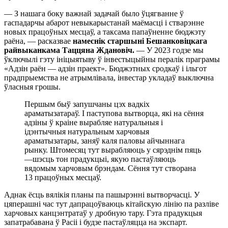
— З нашага боку важнай задачай было ўцягванне ў
гаспадарчы абарот невыкарыстанай маёмасці і стварэнне
новых працоўных месцаў, а таксама папаўненне бюджэту
раёна, — расказвае
намеснік старшыні Бешанковіцкага
райвыканкама Таццяна Ждановіч.
— У 2023 годзе мы
ўключылі гэту ініцыятыву ў інвестыцыйны пералік праграмы
«Адзін раён — адзін праект». Бюджэтных сродкаў і ільгот
прадпрыемства не атрымлівала, інвестар укладаў выключна
ўласныя грошы.
Першым быў запушчаны цэх вадкіх
араматызатараў. І паступова вытворца, які на сёння
адзіны ў краіне вырабляе натуральныя і
ідэнтычныя натуральным харчовыя
араматызатары, заняў каля паловы айчыннага
рынку. Штомесяц тут вырабляюць у сярэднім пяць
—шэсць тон прадукцыі, якую пастаўляюць
вядомым харчовым брэндам. Сёння тут створана
13 працоўных месцаў.
Аднак ёсць вялікія планы па пашырэнні вытворчасці. У
цяперашні час тут дапрацоўваюць кітайскую лінію па разліве
харчовых канцэнтратаў у дробную тару. Гэта прадукцыя
запатрабавана ў Расіі і будзе пастаўляцца на экспарт.