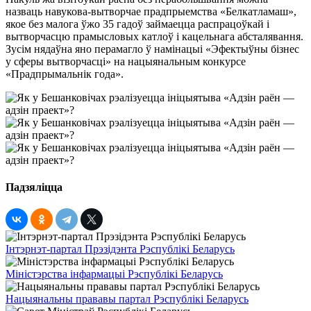
назваць навукова-вытворчае прадпрыемства «Белкатламаш»,
якое без малога ўжо 35 гадоў займаецца распрацоўкай і
вытворчасцю прамысловых катлоў і кацельнага абсталявання.
Зусім нядаўна яно перамагло ў намінацыі «Эфектыўны бізнес
у сферы вытворчасці» на нацыянальным конкурсе
«Прадпрымальнік года».
Падзяліцца
Інтэрнэт-партал Прэзідэнта Рэспублікі Беларусь
Міністэрства інфармацыі Рэспублікі Беларусь
Нацыянальны прававы партал Рэспублікі Беларусь