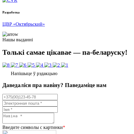
Разработка
ЦВР «Октябрьский»
Нашы выданні
Толькі самае цікавае — па-беларуску!
Напішыце ў рэдакцыю
Даведаліся пра навіну? Паведаміце нам
Введите символы с картинки
*