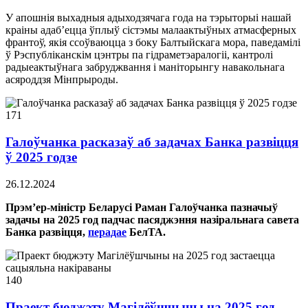
У апошнія выхадныя адыходзячага года на тэрыторыі нашай
краіны адаб’ецца ўплыў сістэмы малаактыўных атмасферных
франтоў, якія ссоўваюцца з боку Балтыйскага мора, паведамілі
ў Рэспубліканскім цэнтры па гідраметэаралогіі, кантролі
радыеактыўнага забруджвання і маніторынгу навакольнага
асяроддзя Мінпрыроды.
171
Галоўчанка расказаў аб задачах Банка развіцця
ў 2025 годзе
26.12.2024
Прэм’ер-міністр Беларусі Раман Галоўчанка пазначыў
задачы на 2025 год падчас пасяджэння назіральнага савета
Банка развіцця,
перадае
БелТА.
140
Праект бюджэту Магілёўшчыны на 2025 год