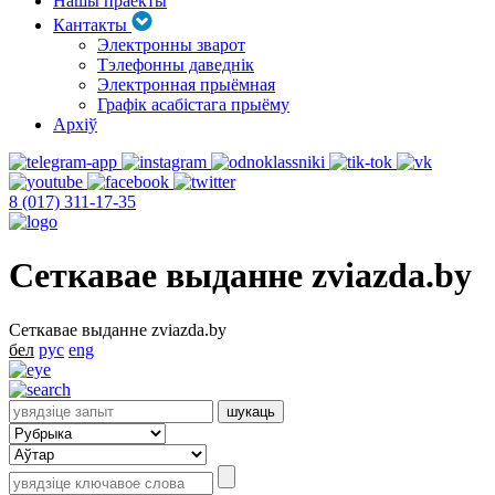
Нашы праекты
Кантакты
Электронны зварот
Тэлефонны даведнік
Электронная прыёмная
Графік асабістага прыёму
Архіў
8 (017) 311-17-35
Сеткавае выданне zviazda.by
Сеткавае выданне zviazda.by
бел
рус
eng