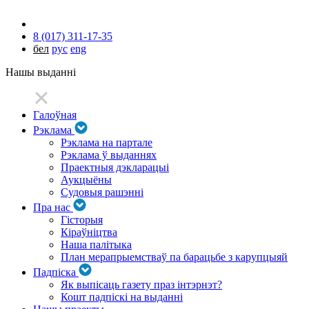
8 (017) 311-17-35
бел
рус
eng
Нашы выданні
Галоўная
Рэклама
Рэклама на партале
Рэклама ў выданнях
Праектныя дэкларацыі
Аукцыёны
Судовыя рашэнні
Пра нас
Гісторыя
Кіраўніцтва
Наша палітыка
План мерапрыемстваў па барацьбе з карупцыяй
Падпіска
Як выпісаць газету праз інтэрнэт?
Кошт падпіскі на выданні