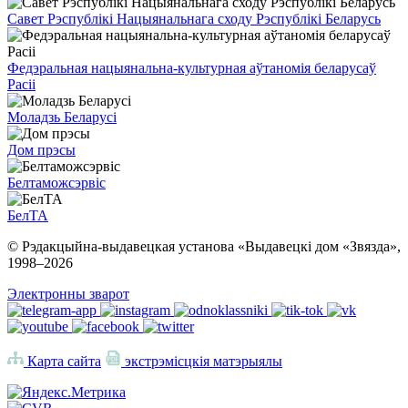
Савет Рэспублікі Нацыянальнага сходу Рэспублікі Беларусь
Федэральная нацыянальна-культурная аўтаномія беларусаў
Расіі
Моладзь Беларусі
Дом прэсы
Белтаможсэрвіс
БелТА
© Рэдакцыйна-выдавецкая установа «Выдавецкі дом «Звязда»,
1998–
2026
Электронны зварот
Карта сайта
экстрэмісцкія матэрыялы