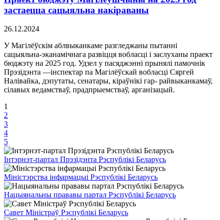
застаецца сацыяльна накіраваны
26.12.2024
У Магілёўскім аблвыканкаме разгледжаны пытанні
сацыяльна-эканамічнага развіцця вобласці і заслуханы праект
бюджэту на 2025 год. Удзел у пасяджэнні прынялі памочнік
Прэзідэнта —інспектар па Магілёўскай вобласці Сяргей
Налівайка, дэпутаты, сенатары, кіраўнікі гар- райвыканкамаў,
сілавых ведамстваў, прадпрыемстваў, арганізацый.
1
2
3
4
5
Інтэрнэт-партал Прэзідэнта Рэспублікі Беларусь
Міністэрства інфармацыі Рэспублікі Беларусь
Нацыянальны прававы партал Рэспублікі Беларусь
Савет Міністраў Рэспублікі Беларусь