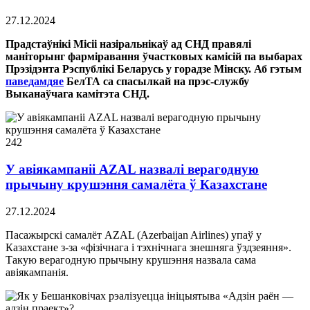
27.12.2024
Прадстаўнікі Місіі назіральнікаў ад СНД правялі
маніторынг фарміравання ўчастковых камісій па выбарах
Прэзідэнта Рэспублікі Беларусь у горадзе Мінску. Аб гэтым
паведамдяе
БелТА са спасылкай на прэс-службу
Выканаўчага камітэта СНД.
242
У авіякампаніі AZAL назвалі верагодную
прычыну крушэння самалёта ў Казахстане
27.12.2024
Пасажырскі самалёт AZAL (Azerbaijan Airlines) упаў у
Казахстане з-за «фізічнага і тэхнічнага знешняга ўздзеяння».
Такую верагодную прычыну крушэння назвала сама
авіякампанія.