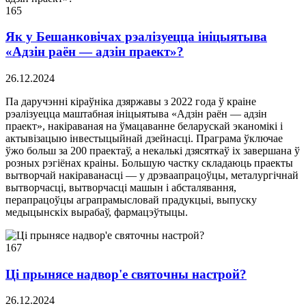
165
Як у Бешанковічах рэалізуецца ініцыятыва
«Адзін раён — адзін праект»?
26.12.2024
Па даручэнні кіраўніка дзяржавы з 2022 года ў краіне
рэалізуецца маштабная ініцыятыва «Адзін раён — адзін
праект», накіраваная на ўмацаванне беларускай эканомікі і
актывізацыю інвестыцыйнай дзейнасці. Праграма ўключае
ўжо больш за 200 праектаў, а некалькі дзясяткаў іх завершана ў
розных рэгіёнах краіны. Большую частку складаюць праекты
вытворчай накіраванасці — у дрэваапрацоўцы, металургічнай
вытворчасці, вытворчасці машын і абсталявання,
перапрацоўцы аграпрамысловай прадукцыі, выпуску
медыцынскіх вырабаў, фармацэўтыцы.
167
Ці прынясе надвор'е святочны настрой?
26.12.2024