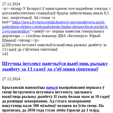
27.12.2024
<p><strong>У Беларусі ў навагоднюю ноч надзейнае электра- і
цеплазабеспячэнне спажыўцоў будуць забяспечваць амаль 8,5
тыс. энергетыкаў. Аб гэтым <a
href="
https://news.by/news/obshchestvo/v-novogodnyuyu-noch-
nadezhnoe-elektro-i-teplosnabzhenie-budut-obespechivat-pochti-8-
5-tys-energetikov
">заявіў</a> першы намеснік генеральнага
дырэктара — галоўны інжынер ДВА «Белэнерга» Юрый
Шмакаў.</strong></p>
143
Штучны інтэлект навучыўся выяўляць рызыку
дыябету за 13 гадоў да з’яўлення сімптомаў
27.12.2024
Брытанскія навукоўцы
пачалі
выпрабаванні першага ў
свеце інструмента штучнага інтэлекту, здольнага
выяўляць рызыку дыябету II тыпу больш чым за 10 гадоў
да развіцця захворвання. Ад гэтага захворвання
пакутуюць каля 500 мільёнаў чалавек ва ўсім свеце. Па
прагнозах, да 2050 года гэтая лічба ўзрасце да 1 млрд.