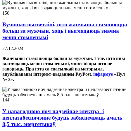
150
Вучоныя высветлілі, што жанчыны стамляюцца
больш за мужчын, хоць і выглядаюць значна
менш стомленымі
27.12.2024
Жанчыны стамляюцца больш за мужчын. І тое, што яны
выглядаюць менш стомленымі, яшчэ ні пра што не
гаворыць. Пра гэта са спасылкай на матэрыял,
апублікаваны інтэрнэт-выданнем PsyPost,
інфармуе
«Пул
№ 3».
144
У навагоднюю ноч надзейнае электра- і
цеплазабеспячэнне будуць забяспечваць амаль
8,5 тыс. энергетыкаў