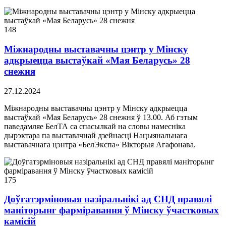
148
Міжнародны выставачны цэнтр у Мінску
адкрыецца выстаўкай «Мая Беларусь» 28
снежня
27.12.2024
Міжнародны выставачны цэнтр у Мінску адкрыецца
выстаўкай «Мая Беларусь» 28 снежня ў 13.00. Аб гэтым
паведамляе БелТА са спасылкай на словы намесніка
дырэктара па выставачнай дзейнасці Нацыянальнага
выставачнага цэнтра «БелЭкспа» Вікторыя Агафонава.
175
Доўгатэрміновыя назіральнікі ад СНД правялі
маніторынг фарміравання ў Мінску ўчастковых
камісій