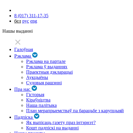
8 (017) 311-17-35
бел
рус
eng
Нашы выданні
Галоўная
Рэклама
Рэклама на партале
Рэклама ў выданнях
Праектныя дэкларацыі
Аукцыёны
Судовыя рашэнні
Пра нас
Гісторыя
Кіраўніцтва
Наша палітыка
План мерапрыемстваў па барацьбе з карупцыяй
Падпіска
Як выпісаць газету праз інтэрнэт?
Кошт падпіскі на выданні