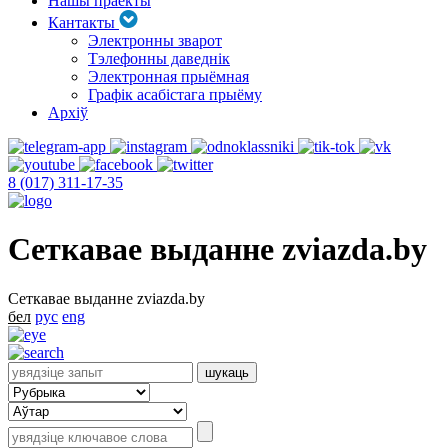
Нашы праекты
Кантакты
Электронны зварот
Тэлефонны даведнік
Электронная прыёмная
Графік асабістага прыёму
Архіў
8 (017) 311-17-35
Сеткавае выданне zviazda.by
Сеткавае выданне zviazda.by
бел
рус
eng