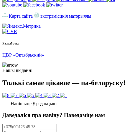
Карта сайта
экстрэмісцкія матэрыялы
Разработка
ЦВР «Октябрьский»
Нашы выданні
Толькі самае цікавае — па-беларуску!
Напішыце ў рэдакцыю
Даведаліся пра навіну? Паведаміце нам