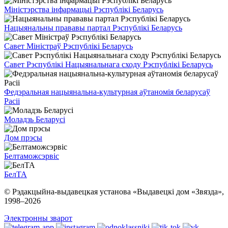
Міністэрства інфармацыі Рэспублікі Беларусь
Нацыянальны прававы партал Рэспублікі Беларусь
Савет Міністраў Рэспублікі Беларусь
Савет Рэспублікі Нацыянальнага сходу Рэспублікі Беларусь
Федэральная нацыянальна-культурная аўтаномія беларусаў
Расіі
Моладзь Беларусі
Дом прэсы
Белтаможсэрвіс
БелТА
© Рэдакцыйна-выдавецкая установа «Выдавецкі дом «Звязда»,
1998–
2026
Электронны зварот