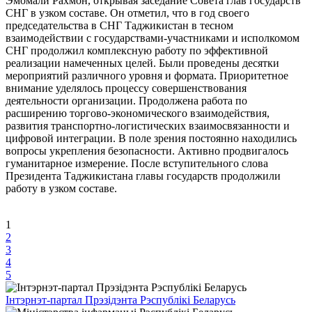
Эмомали Рахмон, открывая заседание Совета глав государств
СНГ в узком составе. Он отметил, что в год своего
председательства в СНГ Таджикистан в тесном
взаимодействии с государствами-участниками и исполкомом
СНГ продолжил комплексную работу по эффективной
реализации намеченных целей. Были проведены десятки
мероприятий различного уровня и формата. Приоритетное
внимание уделялось процессу совершенствования
деятельности организации. Продолжена работа по
расширению торгово-экономического взаимодействия,
развития транспортно-логистических взаимосвязанности и
цифровой интеграции. В поле зрения постоянно находились
вопросы укрепления безопасности. Активно продвигалось
гуманитарное измерение. После вступительного слова
Президента Таджикистана главы государств продолжили
работу в узком составе.
1
2
3
4
5
Інтэрнэт-партал Прэзідэнта Рэспублікі Беларусь