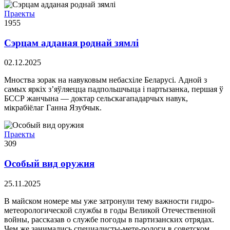
Праекты
1955
Сэрцам адданая роднай зямлі
02.12.2025
Мноства зорак на навуковым небасхіле Беларусі. Адной з
самых яркіх з’яўляецца падпольшчыца і партызанка, першая ў
БССР жанчына — доктар сельскагападарчых навук,
мікрабіёлаг Ганна Язубчык.
Праекты
309
Особый вид оружия
25.11.2025
В майском номере мы уже затронули тему важности гидро-
метеорологической службы в годы Великой Отечественной
войны, рассказав о службе погоды в партизанских отрядах.
Чем же занимались специалисты-мете-рологи в советском