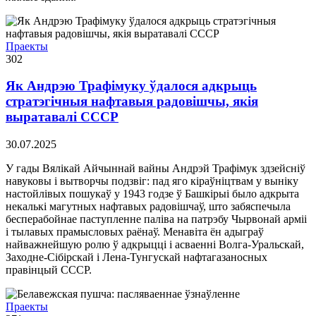
Праекты
302
Як Андрэю Трафімуку ўдалося адкрыць
стратэгічныя нафтавыя радовішчы, якія
выратавалі СССР
30.07.2025
У гады Вялікай Айчыннай вайны Андрэй Трафімук здзейсніў
навуковы і вытворчы подзвіг: пад яго кіраўніцтвам у выніку
настойлівых пошукаў у 1943 годзе ў Башкірыі было адкрыта
некалькі магутных нафтавых радовішчаў, што забяспечыла
бесперабойнае паступленне паліва на патрэбу Чырвонай арміі
і тылавых прамысловых раёнаў. Менавіта ён адыграў
найважнейшую ролю ў адкрыцці і асваенні Волга-Уральскай,
Заходне-Сібірскай і Лена-Тунгускай нафтагазаносных
правінцый СССР.
Праекты