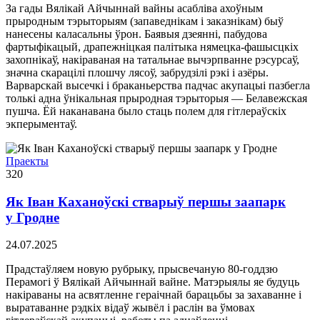
За гады Вялікай Айчыннай вайны асабліва ахоўным
прыродным тэрыторыям (запаведнікам і заказнікам) быў
нанесены каласальны ўрон. Баявыя дзеянні, пабудова
фартыфікацый, драпежніцкая палітыка нямецка-фашысцкіх
захопнікаў, накіраваная на татальнае вычэрпванне рэсурсаў,
значна скарацілі плошчу лясоў, забрудзілі рэкі і азёры.
Варварскай высечкі і браканьерства падчас акупацыі пазбегла
толькі адна ўнікальная прыродная тэрыторыя — Белавежская
пушча. Ёй наканавана было стаць полем для гітлераўскіх
экперыментаў.
Праекты
320
Як Іван Каханоўскі стварыў першы заапарк
у Гродне
24.07.2025
Прадстаўляем новую рубрыку, прысвечаную 80-годдзю
Перамогі ў Вялікай Айчыннай вайне. Матэрыялы яе будуць
накіраваны на асвятленне гераічнай барацьбы за захаванне і
выратаванне рэдкіх відаў жывёл і раслін ва ўмовах