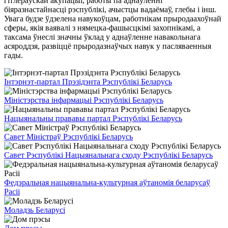
гітлераўскай акупацыі, работы па аднаўленні
біяразнастайнасці рэспублікі, ачыстцы вадаёмаў, глебы і інш.
Увага будзе ўдзелена навукоўцам, работнікам прыродаахоўнай
сферы, якія ваявалі з нямецка-фашысцкімі захопнікамі, а
таксама ўнеслі значны ўклад у аднаўленне навакольнага
асяроддзя, развіццё прыродазнаўчых навук у пасляваенныя
гады.
Інтэрнэт-партал Прэзідэнта Рэспублікі Беларусь
Міністэрства інфармацыі Рэспублікі Беларусь
Нацыянальны прававы партал Рэспублікі Беларусь
Савет Міністраў Рэспублікі Беларусь
Савет Рэспублікі Нацыянальнага сходу Рэспублікі Беларусь
Федэральная нацыянальна-культурная аўтаномія беларусаў
Расіі
Моладзь Беларусі