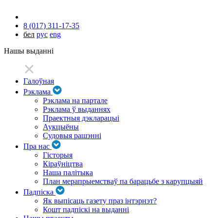
8 (017) 311-17-35
бел
рус
eng
Нашы выданні
Галоўная
Рэклама
Рэклама на партале
Рэклама ў выданнях
Праектныя дэкларацыі
Аукцыёны
Судовыя рашэнні
Пра нас
Гісторыя
Кіраўніцтва
Наша палітыка
План мерапрыемстваў па барацьбе з карупцыяй
Падпіска
Як выпісаць газету праз інтэрнэт?
Кошт падпіскі на выданні