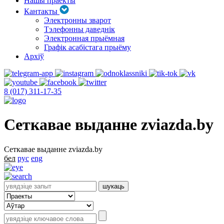
Нашы праекты
Кантакты
Электронны зварот
Тэлефонны даведнік
Электронная прыёмная
Графік асабістага прыёму
Архіў
8 (017) 311-17-35
Сеткавае выданне zviazda.by
Сеткавае выданне zviazda.by
бел
рус
eng