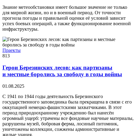
Знание метеообстановки имеет большое значение не только
для мирной жизни, но и в военный период. От точности
прогноза погоды и правильной оценки её условий зависит
успех боевых операций, а также функционирование военной
инфраструктуры.
Праекты
813
Герои Березинских лесов: как партизаны
и местные боролись за свободу в годы войны
01.08.2025
С 1941 по 1944 годы деятельность Березинского
государственного заповедника была прекращена в связи с его
оккупацией немецко-фашистскими захватчиками. В этот
период природоохранному учреждению был нанесён
огромный ущерб: утрачены все фондовые научные материалы,
разрушены музей, бобровая ферма, лосиный питомник,
уничтожены коллекции, сожжены административные и
жилые здания.