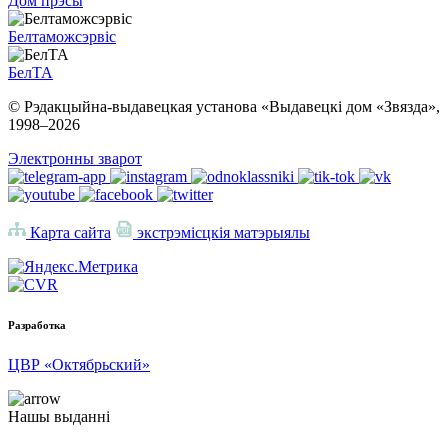
Дом прэсы
Белтаможсэрвіс
БелТА
© Рэдакцыйна-выдавецкая установа «Выдавецкі дом «Звязда»,
1998–
2026
Электронны зварот
Карта сайта
экстрэмісцкія матэрыялы
Разработка
ЦВР «Октябрьский»
Нашы выданні