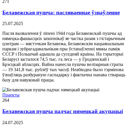
271
Белавежская пушча: пасляваеннае ўзнаўленне
25.07.2025
Пасля вызвалення ў ліпені 1944 года Белавежскай пушчы ад
нямецка-фашысцкіх захопнікаў яе частка разам з гістарычным
цэнтрам — мястэчкам Белавежа, Белавежскім нацыянальным
паркам і зубрагадавальнікам пры ўстанаўленні мяжы паміж
СССР і Польшчай адышла да суседняй краіны. На тэрыторыі
Беларусі засталося 74,5 тыс. га леса — у Гродзенскай і
Брэсцкай абласцях. Вайна нанесла пушчы велізарныя страты
— 19 341,8 тыс. рублёў тых часоў. Неабходна было тэрмінова
ўзнаўляць разбураную гаспадарку і фактычна нанава ствараць
базу для навуковай працы.
Праекты
264
Белавежская пушча падчас нямецкай акупацыі
24.07.2025