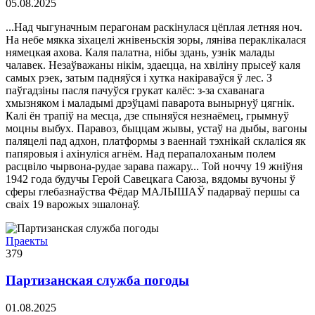
05.08.2025
...Над чыгуначным перагонам раскінулася цёплая летняя ноч.
На небе мякка зіхацелі жнівеньскія зоры, ляніва пераклікалася
нямецкая ахова. Каля палатна, нібы здань, узнік малады
чалавек. Незаўважаны нікім, здаецца, на хвіліну прысеў каля
самых рэек, затым падняўся і хутка накіраваўся ў лес. З
паўгадзіны пасля пачуўся грукат калёс: з-за схаванага
хмызняком і маладымі дрэўцамі паварота вынырнуў цягнік.
Калі ён трапіў на месца, дзе спыняўся незнаёмец, грымнуў
моцны выбух. Паравоз, быццам жывы, устаў на дыбы, вагоны
паляцелі пад адхон, платформы з ваеннай тэхнікай склаліся як
папяровыя і ахінуліся агнём. Над перапалоханым полем
расцвіло чырвона-рудае зарава пажару... Той ноччу 19 жніўня
1942 года будучы Герой Савецкага Саюза, вядомы вучоны ў
сферы глебазнаўства Фёдар МАЛЫШАЎ падарваў першы са
сваіх 19 варожых эшалонаў.
Праекты
379
Партизанская служба погоды
01.08.2025