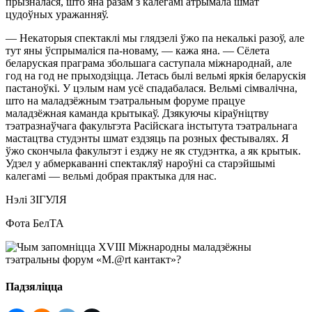
прызналася, што яна разам з калегамі атрымала шмат
цудоўных уражанняў.
— Некаторыя спектаклі мы глядзелі ўжо па некалькі разоў, але
тут яны ўспрымаліся па-новаму, — кажа яна. — Сёлета
беларуская праграма збольшага саступала міжнароднай, але
год на год не прыходзіцца. Летась былі вельмі яркія беларускія
пастаноўкі. У цэлым нам усё спадабалася. Вельмі сімвалічна,
што на маладзёжным тэатральным форуме працуе
маладзёжная каманда крытыкаў. Дзякуючы кіраўніцтву
тэатразнаўчага факультэта Расійскага інстытута тэатральнага
мастацтва студэнты шмат ездзяць па розных фестывалях. Я
ўжо скончыла факультэт і езджу не як студэнтка, а як крытык.
Удзел у абмеркаванні спектакляў нароўні са старэйшымі
калегамі — вельмі добрая практыка для нас.
Нэлі ЗІГУЛЯ
Фота БелТА
Падзяліцца