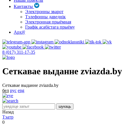
Нашы праекты
Кантакты
Электронны зварот
Тэлефонны даведнік
Электронная прыёмная
Графік асабістага прыёму
Архіў
8 (017) 311-17-35
Сеткавае выданне zviazda.by
Сеткавае выданне zviazda.by
бел
рус
eng
Назад
Тэатр
0