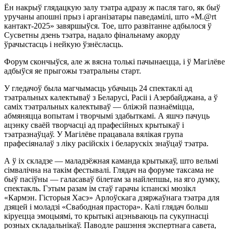
Ён накрыў глядацкую залу тэатра адразу ж пасля таго, як быў
уручаны апошні прыз і арганізатары паведамілі, што «М.@rt
кантакт-2025» завяршыўся. Тое, што развітанне адбылося ў
Сусветны дзень тэатра, надало фінальнаму акорду
ўрачыстасць і нейкую ўзнёсласць.
Форум скончыўся, але ж вясна толькі пачынаецца, і ў Магілёве
адбыўся яе прыгожы тэатральны старт.
У гледачоў была магчымасць убачыць 24 спектаклі ад
тэатральных калектываў з Беларусі, Расіі і Азербайджана, а ў
саміх тэатральных калектываў — бліжэй пазнаёміцца,
абмяняцца вопытам і творчымі здабыткамі. А яшчэ пачуць
ацэнку сваёй творчасці ад прафесійных крытыкаў і
тэатразнаўцаў. У Магілёве працавала вялікая група
прафесіяналаў з ліку расійскіх і беларускіх знаўцаў тэатра.
А ў іх складзе — маладзёжная каманда крытыкаў, што вельмі
сімвалічна на такім фестывалі. Глядач на форуме таксама не
быў пасіўны — галасаваў білетам за найлепшы, на яго думку,
спектакль. Гэтым разам ім стаў гарачы іспанскі мюзікл
«Кармэн. Гісторыя Хасэ» Арлоўскага дзяржаўнага тэатра для
дзяцей і моладзі «Свабодная прастора». Калі глядач больш
кіруецца эмоцыямі, то крытыкі ацэньваюць па сукупнасці
розных складальнікаў. Паводле рашэння экспертнага савета,