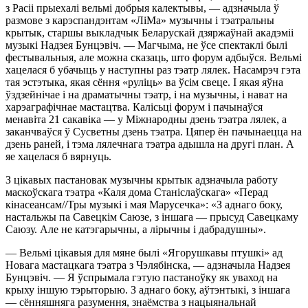
з Расіі прыехалі вельмі добрыя калектывы, — адзначыла ў
размове з карэспандэнтам «ЛіМа» музычны і тэатральны
крытык, старшы выкладчык Беларускай дзяржаўнай акадэміі
музыкі Надзея Бунцэвіч. — Магчыма, не ўсе спектаклі былі
фестывальныя, але можна сказаць, што форум адбыўся. Вельмі
хацелася б убачыць у наступны раз тэатр лялек. Насамрэч гэта
тая эстэтыка, якая сёння «руліць» ва ўсім свеце. І якая яўна
ўздзейнічае і на драматычны тэатр, і на музычны, і нават на
харэаграфічнае мастацтва. Калісьці форум і пачынаўся
менавіта 21 сакавіка — у Міжнародны дзень тэатра лялек, а
заканчваўся ў Сусветны дзень тэатра. Цяпер ён пачынаецца на
дзень раней, і тэма лялечнага тэатра адышла на другі план. А
яе хацелася б вярнуць.
З цікавых пастановак музычны крытык адзначыла работу
маскоўскага тэатра «Каля дома Станіслаўскага» «Перад
кінасеансам//Тры музыкі і мая Марусечка»: «З аднаго боку,
настальжы па Савецкім Саюзе, з іншага — прысуд Савецкаму
Саюзу. Але не катэгарычны, а лірычны і дабрадушны».
— Вельмі цікавыя для мяне былі «Ягорушкавы птушкі» ад
Новага мастацкага тэатра з Чэлябінска, — адзначыла Надзея
Бунцэвіч. — Я ўспрымала гэтую пастаноўку як уваход на
крыху іншую тэрыторыю. З аднаго боку, аўтэнтыкі, з іншага
— сённяшняга разумення, знаёмства з нацыянальнай