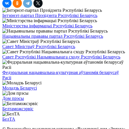
Інтэрнэт-партал Прэзідэнта Рэспублікі Беларусь
Міністэрства інфармацыі Рэспублікі Беларусь
Нацыянальны прававы партал Рэспублікі Беларусь
Савет Міністраў Рэспублікі Беларусь
Савет Рэспублікі Нацыянальнага сходу Рэспублікі Беларусь
Федэральная нацыянальна-культурная аўтаномія беларусаў
Расіі
Моладзь Беларусі
Дом прэсы
Белтаможсэрвіс
БелТА
© Рэдакцыйна-выдавецкая установа «Выдавецкі дом «Звязда»,