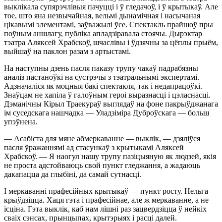
выклікала супярэчлівыя пачуцці і ў гледачоў, і ў крытыкаў. Але
тое, што яна незвычайная, вельмі дынамічная і насычаная
цікавымі элементамі, заўважылі ўсе. Спектакль прайшоў пры
поўным аншлагу, публіка апладзіравала стоячы. Дырэктар
тэатра Аляксей Храбскоў, шчаслівы і ўдзячны за цёплы прыём,
выйшаў на паклон разам з артыстамі.
На наступны дзень пасля паказу трупу чакаў падрабязны
аналіз пастаноўкі на сустрэчы з тэатральнымі экспертамі.
Адзначаліся як моцныя бакі спектакля, так і недапрацоўкі.
Знаўцам не хапіла ў галоўным героі выразнасці і цэласнасці.
Дэманічны Кірыл Траекураў выглядаў на фоне пакрыўджанага
ім суседскага нашчадка — Уладзіміра Дуброўскага — больш
упэўнена.
— Асабіста для мяне абмеркаванне — выклік, — дзяліўся
пасля ўражаннямі ад стасункаў з крытыкамі Аляксей
Храбскоў. — Я наогул нашу трупу пазіцыяную як людзей, якія
не проста адстойваюць свой пункт гледжання, а жадаюць
дакапацца да глыбіні, да самай сутнасці.
І меркаванні прафесійных крытыкаў — пункт росту. Нельга
крыўдзіцца. Хаця гэта і прафесійнае, але ж меркаванне, а не
ісціна. Гэта выклік, каб нам лішні раз зацвердзіцца ў нейкіх
сваіх сэнсах, прынцыпах, крытэрыях і расці далей.