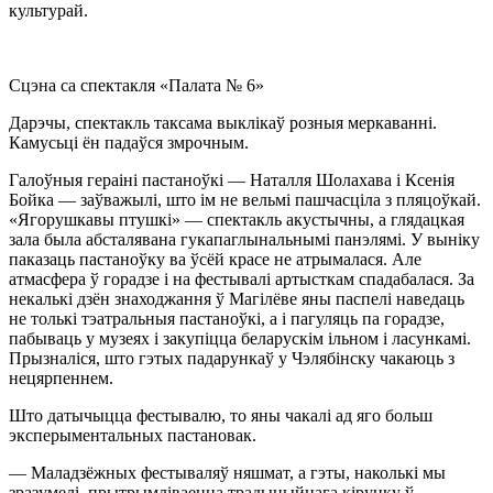
культурай.
Сцэна са спектакля «Палата № 6»
Дарэчы, спектакль таксама выклікаў розныя меркаванні.
Камусьці ён падаўся змрочным.
Галоўныя гераіні пастаноўкі — Наталля Шолахава і Ксенія
Бойка — заўважылі, што ім не вельмі пашчасціла з пляцоўкай.
«Ягорушкавы птушкі» — спектакль акустычны, а глядацкая
зала была абсталявана гукапаглынальнымі панэлямі. У выніку
паказаць пастаноўку ва ўсёй красе не атрымалася. Але
атмасфера ў горадзе і на фестывалі артысткам спадабалася. За
некалькі дзён знаходжання ў Магілёве яны паспелі наведаць
не толькі тэатральныя пастаноўкі, а і пагуляць па горадзе,
пабываць у музеях і закупіцца беларускім ільном і ласункамі.
Прызналіся, што гэтых падарункаў у Чэлябінску чакаюць з
нецярпеннем.
Што датычыцца фестывалю, то яны чакалі ад яго больш
эксперыментальных пастановак.
— Маладзёжных фестываляў няшмат, а гэты, наколькі мы
зразумелі, прытрымліваецца традыцыйнага кірунку ў