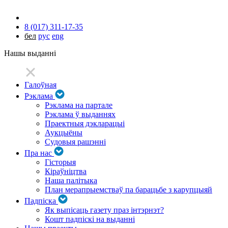
8 (017) 311-17-35
бел
рус
eng
Нашы выданні
Галоўная
Рэклама
Рэклама на партале
Рэклама ў выданнях
Праектныя дэкларацыі
Аукцыёны
Судовыя рашэнні
Пра нас
Гісторыя
Кіраўніцтва
Наша палітыка
План мерапрыемстваў па барацьбе з карупцыяй
Падпіска
Як выпісаць газету праз інтэрнэт?
Кошт падпіскі на выданні