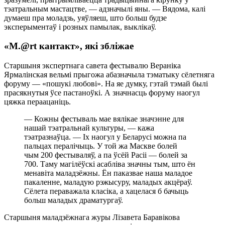
тэатральным мастацтве, — адзначылі яны. — Вядома, калі
думаеш пра моладзь, уяўляеш, што больш будзе
эксперыментаў і розных памылак, выклікаў.
«М.@rt кантакт», які збліжае
Старшыня экспертнага савета фестывалю Вераніка
Ярмалінская вельмі прыгожа абазначыла тэматыку сёлетняга
форуму — «пошукі любові». На яе думку, гэтай тэмай былі
прасякнутыя ўсе пастаноўкі. А значнасць форуму наогул
цяжка пераацаніць.
— Кожны фестываль мае вялікае значэнне для
нашай тэатральнай культуры, — кажа
тэатразнаўца. — Іх наогул у Беларусі можна па
пальцах пералічыць. У той жа Маскве болей
чым 200 фестываляў, а па ўсёй Расіі — болей за
700. Таму магілёўскі асабліва значны тым, што ён
менавіта маладзёжны. Ён паказвае наша маладое
пакаленне, маладую рэжысуру, маладых акцёраў.
Сёлета пераважала класіка, а хацелася б бачыць
больш маладых драматургаў.
Старшыня маладзёжнага журы Лізавета Баравікова