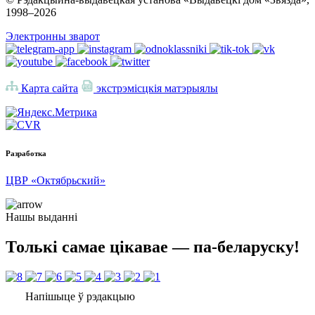
1998–
2026
Электронны зварот
Карта сайта
экстрэмісцкія матэрыялы
Разработка
ЦВР «Октябрьский»
Нашы выданні
Толькі самае цікавае — па-беларуску!
Напішыце ў рэдакцыю