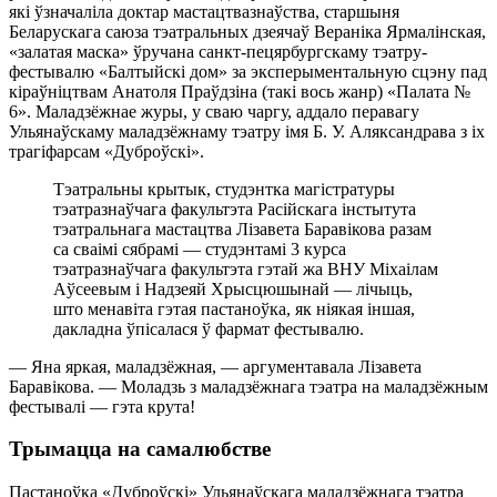
які ўзначаліла доктар мастацтвазнаўства, старшыня
Беларускага саюза тэатральных дзеячаў Вераніка Ярмалінская,
«залатая маска» ўручана санкт-пецярбургскаму тэатру-
фестывалю «Балтыйскі дом» за эксперыментальную сцэну пад
кіраўніцтвам Анатоля Праўдзіна (такі вось жанр) «Палата №
6». Маладзёжнае журы, у сваю чаргу, аддало перавагу
Ульянаўскаму маладзёжнаму тэатру імя Б. У. Аляксандрава з іх
трагіфарсам «Дуброўскі».
Тэатральны крытык, студэнтка магістратуры
тэатразнаўчага факультэта Расійскага інстытута
тэатральнага мастацтва Лізавета Баравікова разам
са сваімі сябрамі — студэнтамі 3 курса
тэатразнаўчага факультэта гэтай жа ВНУ Міхаілам
Аўсеевым і Надзеяй Хрысцюшынай — лічыць,
што менавіта гэтая пастаноўка, як ніякая іншая,
дакладна ўпісалася ў фармат фестывалю.
— Яна яркая, маладзёжная, — аргументавала Лізавета
Баравікова. — Моладзь з маладзёжнага тэатра на маладзёжным
фестывалі — гэта крута!
Трымацца на самалюбстве
Пастаноўка «Дуброўскі» Ульянаўскага маладзёжнага тэатра