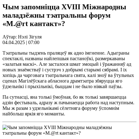
Чым запомніцца XVIII Міжнародны
маладзёжны тэатральны форум
«М.@rt кантакт»?
Аўтар: Нэлi Зігуля
04.04.2025 | 07:00
Тэатральны тыдзень праляцеў як адно імгненне. Адыграны
спектаклі, названы найлепшыя пастаноўкі, размеркаваны
«залатыя маскі». Але засталося шмат эмоцый і ўражанняў ад
новых знаёмстваў і сустрэч з добрымі старымі сябрамі. І іх
хопіць да чарговага тэатральнага свята, калі зноў ва ўтульных
сценах Магілёўскага абласнога драмтэатра збяруцца яго
ўдзельнікі і прыхільнікі, быццам і не было ніякай паўзы.
Па сутнасці, яна толькі ўмоўная, бо як толькі завяршаецца
адзін фестываль, адразу ж пачынаецца работа над наступным.
Мы ж разам з удзельнікамі сёлетняга форуму ўспомнім
найбольш яркія яго моманты.