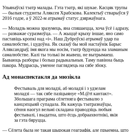
Ульянаўскі тэатр малады. Гэта тэатр, які шукае. Касцяк трупы
— былыя студэнты Аляксея Храбскова. Калектыў стварыўся ў
2016 годзе, а ў 2022-м атрымаў статус дзяржаўнага.
— Моладзь можна зразумець, яна спяшаецца, хоча ўсё і адразу,
— разважае суразмоўца. — А жыццё крыху іншае, яно само
паставіць кропкі над «і». Наш Дуброўскі атрымаў удар па
самалюбстве, і цудоўна. Як сказаў бы мой настаўнік Барыс
Аляксандраў, імя якога мы носім, тэатр будуецца на зламаным
самалюбстве. Калі ты толькі ім жывеш, не вытрымаеш.
Бываюць разборы і больш радыкальныя. Таму павінна быць
пакора. Мудрасць, уменне паглядзець на сябе збоку.
Ад монаспектакля да мюзікла
Фестываль для моладзі, аб моладзі і з удзелам
моладзі — так сябе пазіцыянуе «М.@rt кантакт».
Збольшага праграма сёлетняга фестывалю з
канцэпцыяй супадала. Як кажуць тэатразнаўцы,
сёння наогул вельмі складана праводзіць любыя
фестывалі, і выдатна, што ёсць добраахвотнікі, якія
за гэта бяруцца.
— Сёлета была не такая шырокая геаграфія, але прыемна, што