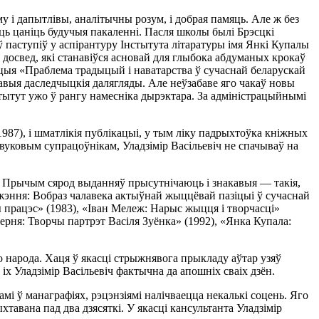
му і дапытлівы, аналітычны розум, і добрая памяць. Але ж без
дуць цаніць будучыя пакаленні. Пасля школы былі Брэсцкі
ў паступіў у аспірантуру Інстытута літаратуры імя Янкі Купалы
досвед, які станавіўся асновай для глыбока абдуманых крокаў
цыя «Праблема традыцый і наватарства ў сучаснай беларускай
кавыя даследчыцкія далягляды. Але неўзабаве яго чакаў новы
нстытут ужо ў рангу намесніка дырэктара. За адміністрацыйнымі
1987), і шматлікія публікацыі, у тым ліку падрыхтоўка кніжных
вуковым супрацоўнікам, Уладзімір Васільевіч не спачываў на
ў. Прычым сярод выданняў прысутнічаюць і знакавыя — такія,
джэння: Вобраз чалавека актыўнай жыццёвай пазіцыі ў сучаснай
ны працэс» (1983), «Іван Мележ: Нарыс жыцця і творчасці»
 зерня: Творчы партрэт Васіля Зуёнка» (1992), «Янка Купала:
 народа. Хаця ў якасці стрыжнявога прыкладу аўтар узяў
іх Уладзімір Васільевіч фактычна да апошніх сваіх дзён.
амі ў манаграфіях, рэцэнзіямі налічваецца некалькі соцень. Яго
тавана пад два дзясяткі. У якасці кансультанта Уладзімір