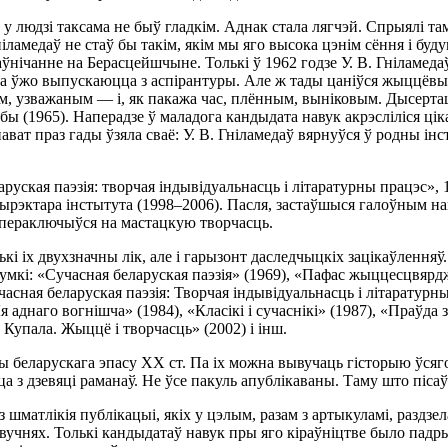
 у людзі таксама не быў гладкім. Аднак стала лягчэй. Спрыялі та
ніламедаў не стаў бы такім, якім мы яго высока цэнім сёння і бу
аўнічанне на Берасцейшчыне. Толькі ў 1962 годзе У. В. Гніламеда
на ўжо выпускаюцца з аспірантуры. Але ж тады цаніўся жыццёвы 
м, узважаным — і, як пакажа час, плённым, выніковым. Дысерта
бы (1965). Наперадзе ў маладога кандыдата навук акрэсліліся ці
ават праз гады ўзяла сваё: У. В. Гніламедаў вярнуўся ў родны і
руская паэзія: творчая індывідуальнасць і літаратурны працэс», 
дырэктара інстытута (1998–2006). Пасля, застаўшыся галоўным на
 пераключыўся на мастацкую творчасць.
кі іх двухзначны лік, але і гарызонт даследчыцкіх зацікаўлення
думкі: «Сучасная беларуская паэзія» (1969), «Пафас жыццесцвяр
учасная беларуская паэзія: Творчая індывідуальнасць і літаратур
я аднаго вогнішча» (1984), «Класікі і сучаснікі» (1987), «Праўда
 Купала. Жыццё і творчасць» (2002) і інш.
 беларускага эпасу ХХ ст. Па іх можна вывучаць гісторыю ўсяго
а з дзевяці раманаў. Не ўсе пакуль апублікаваны. Таму што пісаў 
 шматлікія публікацыі, якіх у цэлым, разам з артыкуламі, раздзел
вучнях. Толькі кандыдатаў навук пры яго кіраўніцтве было падрых