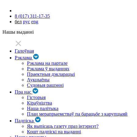
8 (017) 311-17-35
бел
рус
eng
Нашы выданні
Галоўная
Рэклама
Рэклама на партале
Рэклама ў выданнях
Праектныя дэкларацыі
Аукцыёны
Судовыя рашэнні
Пра нас
Гісторыя
Кіраўніцтва
Наша палітыка
План мерапрыемстваў па барацьбе з карупцыяй
Падпіска
Як выпісаць газету праз інтэрнэт?
Кошт падпіскі на выданні