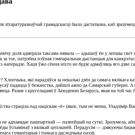
дава
для літаратуразнаўчай грамадскасці было дастаткова, каб зразумец
ільевічу доля адмерала таксама нямала — адышоў ён у лепшы свет
ьш за тое, патрэбна пэўная тэмпаральная дыстанцыя для канкрэты
 наперадзе. Хаця ўжо сёння ніхто не будзе адмаўляць яго дзве са
Хлопчыка, які нарадзіўся за некалькі дзён да самага вялікага ка
саў падацца ў бежанства, дайшлі ажно да Самарскай губерні. Але 
нца. Разам з кругельцамі ў Заходнюю Беларусь, якая на той час 
ства страціла пад націскам «ё» (якое, тым не менш, Уладзімір Вас
а не адпавядае пашпартнай — пазнейшай на суткі. Зразумела, аб
ўсёды ўспамінаў з вялікай цеплынёй. Перадусім — дзякуючы бацькам
нага гуманітарыя і тонкага даследчыка паэзіі.