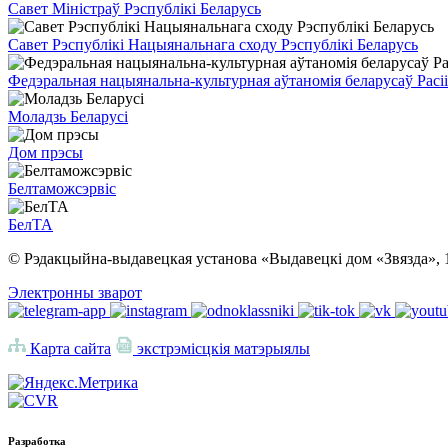
Савет Міністраў Рэспублікі Беларусь
Савет Рэспублікі Нацыянальнага сходу Рэспублікі Беларусь
Федэральная нацыянальна-культурная аўтаномія беларусаў Расіі
Моладзь Беларусі
Дом прэсы
Белтаможсэрвіс
БелТА
© Рэдакцыйна-выдавецкая установа «Выдавецкі дом «Звязда», 
Электронны зварот
Карта сайта
экстрэмісцкія матэрыялы
Разработка