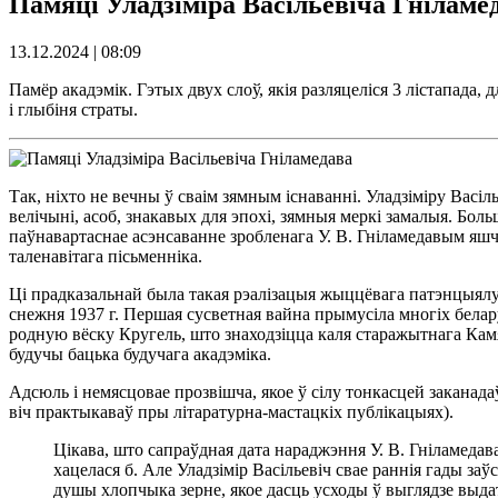
Памяці Уладзіміра Васільевіча Гніламе
13.12.2024 | 08:09
Памёр акадэмік. Гэтых двух слоў, якія разляцеліся 3 лістапада, 
і глыбіня страты.
Так, ніхто не вечны ў сваім зямным існаванні. Уладзіміру Вас
велічыні, асоб, знакавых для эпохі, зямныя меркі замалыя. Бол
паўнавартаснае асэнсаванне зробленага У. В. Гніламедавым яшчэ
таленавітага пісьменніка.
Ці прадказальнай была такая рэалізацыя жыццёвага патэнцыялу? 
снежня 1937 г. Першая сусветная вайна прымусіла многіх белару
родную вёску Кругель, што знаходзіцца каля старажытнага Камя
будучы бацька будучага акадэміка.
Адсюль і немясцовае прозвішча, якое ў сілу тонкасцей заканадаў
віч практыкаваў пры літаратурна-мастацкіх публікацыях).
Цікава, што сапраўдная дата нараджэння У. В. Гніламедав
хацелася б. Але Уладзімір Васільевіч свае раннія гады за
душы хлопчыка зерне, якое дасць усходы ў выглядзе выдат