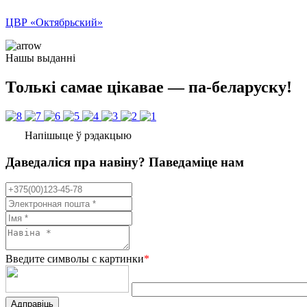
ЦВР «Октябрьский»
Нашы выданні
Толькі самае цікавае — па-беларуску!
Напішыце ў рэдакцыю
Даведаліся пра навіну? Паведаміце нам
Введите символы с картинки
*
Адправіць