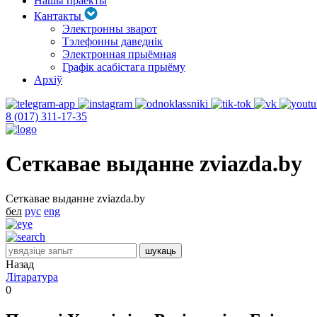
Нашы праекты
Кантакты
Электронны зварот
Тэлефонны даведнік
Электронная прыёмная
Графік асабістага прыёму
Архіў
8 (017) 311-17-35
Сеткавае выданне zviazda.by
Сеткавае выданне zviazda.by
бел
рус
eng
Назад
Літаратура
0