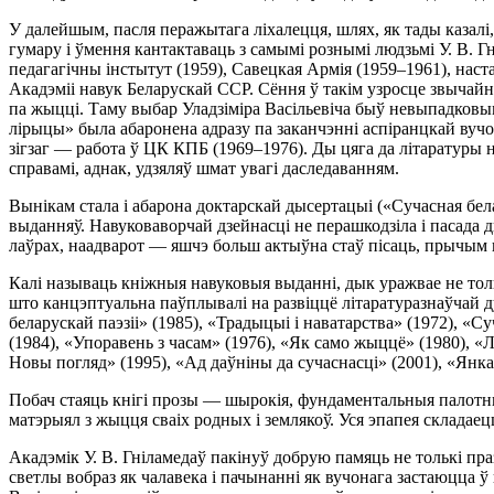
У далейшым, пасля перажытага ліхалецця, шлях, як тады казалі,
гумару і ўмення кантактаваць з самымі рознымі людзьмі У. В. Г
педагагічны інстытут (1959), Савецкая Армія (1959–1961), наст
Акадэміі навук Беларускай ССР. Сёння ў такім узросце звычай
па жыцці. Таму выбар Уладзіміра Васільевіча быў невыпадковы
лірыцы» была абаронена адразу па заканчэнні аспіранцкай вучо
зігзаг — работа ў ЦК КПБ (1969–1976). Ды цяга да літаратуры н
справамі, аднак, удзяляў шмат увагі даследаванням.
Вынікам стала і абарона доктарскай дысертацыі («Сучасная бела
выданняў. Навуковаворчай дзейнасці не перашкодзіла і пасада 
лаўрах, наадварот — яшчэ больш актыўна стаў пісаць, прычым
Калі называць кніжныя навуковыя выданні, дык уражвае не толь
што канцэптуальна паўплывалі на развіццё літаратуразнаўчай 
беларускай паэзіі» (1985), «Традыцыі і наватарства» (1972), «С
(1984), «Упоравень з часам» (1976), «Як само жыццё» (1980), «Л
Новы погляд» (1995), «Ад даўніны да сучаснасці» (2001), «Янка
Побач стаяць кнігі прозы — шырокія, фундаментальныя палотны
матэрыял з жыцця сваіх родных і землякоў. Уся эпапея складаецц
Акадэмік У. В. Гніламедаў пакінуў добрую памяць не толькі праз
светлы вобраз як чалавека і пачынанні як вучонага застаюцца ў 