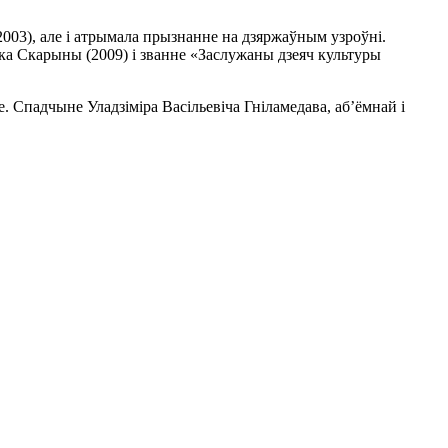
(2003), але і атрымала прызнанне на дзяржаўным узроўні.
а Скарыны (2009) і званне «Заслужаны дзеяч культуры
е. Спадчыне Уладзіміра Васільевіча Гніламедава, аб’ёмнай і