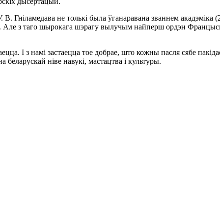
арскіх дысертацый.
. В. Гніламедава не толькі была ўганаравана званнем акадэміка 
д. Але з таго шырокага шэрагу вылучым найперш ордэн Францыск
цца. І з намі застаецца тое добрае, што кожны пасля сябе пакіда
а беларускай ніве навукі, мастацтва і культуры.