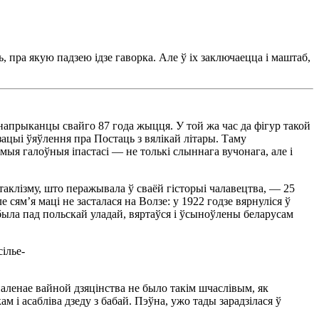
ь, пра якую падзею ідзе гаворка. Але ў іх заключаецца і маштаб,
 напрыканцы свайго 87 года жыцця. У той жа час да фігур такой
зацыі ўяўлення пра Постаць з вялікай літары. Таму
мыя галоўныя іпастасі — не толькі слыннага вучонага, але і
таклізму, што перажывала ў сваёй гісторыі чалавецтва, — 25
сям’я маці не засталася на Волзе: у 1922 годзе вярнуліся ў
была пад польскай уладай, вяртаўся і ўсыноўлены беларусам
ілье-
паленае вайной дзяцінства не было такім шчаслівым, як
 і асабліва дзеду з бабай. Пэўна, ужо тады зарадзілася ў