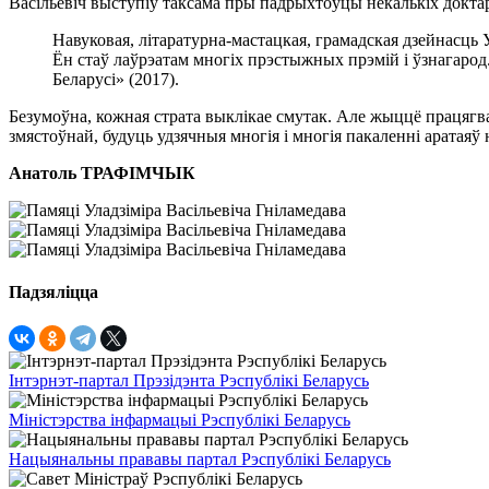
Васільевіч выступіў таксама пры падрыхтоўцы некалькіх докт
Навуковая, літаратурна-мастацкая, грамадская дзейнасць У
Ён стаў лаўрэатам многіх прэстыжных прэмій і ўзнагаро
Беларусі» (2017).
Безумоўна, кожная страта выклікае смутак. Але жыццё працягвае
змястоўнай, будуць удзячныя многія і многія пакаленні аратаяў н
Анатоль ТРАФІМЧЫК
Падзяліцца
Інтэрнэт-партал Прэзідэнта Рэспублікі Беларусь
Міністэрства інфармацыі Рэспублікі Беларусь
Нацыянальны прававы партал Рэспублікі Беларусь