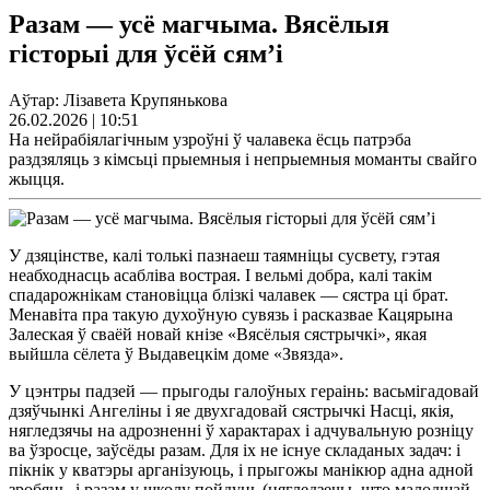
Разам — усё магчыма. Вясёлыя
гісторыі для ўсёй сям’і
Аўтар: Лізавета Крупянькова
26.02.2026 | 10:51
На нейрабіялагічным узроўні ў чалавека ёсць патрэба
раздзяляць з кімсьці прыемныя і непрыемныя моманты свайго
жыцця.
У дзяцінстве, калі толькі пазнаеш таямніцы сусвету, гэтая
неабходнасць асабліва вострая. І вельмі добра, калі такім
спадарожнікам становіцца блізкі чалавек — сястра ці брат.
Менавіта пра такую духоўную сувязь і расказвае Кацярына
Залеская ў сваёй новай кнізе «Вясёлыя сястрычкі», якая
выйшла сёлета ў Выдавецкім доме «Звязда».
У цэнтры падзей — прыгоды галоўных гераінь: васьмігадовай
дзяўчынкі Ангеліны і яе двухгадовай сястрычкі Насці, якія,
нягледзячы на адрозненні ў характарах і адчувальную розніцу
ва ўзросце, заўсёды разам. Для іх не існуе складаных задач: і
пікнік у кватэры арганізуюць, і прыгожы манікюр адна адной
зробяць, і разам у школу пойдуць (нягледзечы, што малодшай