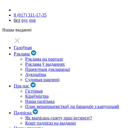
8 (017) 311-17-35
бел
рус
eng
Нашы выданні
Галоўная
Рэклама
Рэклама на партале
Рэклама ў выданнях
Праектныя дэкларацыі
Аукцыёны
Судовыя рашэнні
Пра нас
Гісторыя
Кіраўніцтва
Наша палітыка
План мерапрыемстваў па барацьбе з карупцыяй
Падпіска
Як выпісаць газету праз інтэрнэт?
Кошт падпіскі на выданні