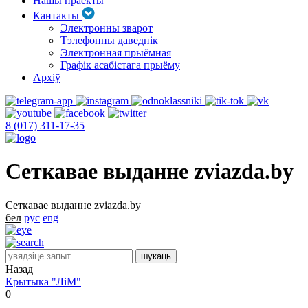
Нашы праекты
Кантакты
Электронны зварот
Тэлефонны даведнік
Электронная прыёмная
Графік асабістага прыёму
Архіў
8 (017) 311-17-35
Сеткавае выданне zviazda.by
Сеткавае выданне zviazda.by
бел
рус
eng
Назад
Крытыка "ЛіМ"
0