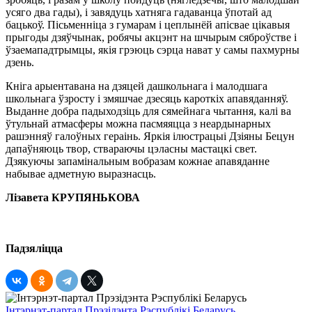
усяго два гады), і завядуць хатняга гадаванца ўпотай ад
бацькоў. Пісьменніца з гумарам і цеплынёй апісвае цікавыя
прыгоды дзяўчынак, робячы акцэнт на шчырым сяброўстве і
ўзаемападтрымцы, якія грэюць сэрца нават у самы пахмурны
дзень.
Кніга арыентавана на дзяцей дашкольнага і малодшага
школьнага ўзросту і змяшчае дзесяць кароткіх апавяданняў.
Выданне добра падыходзіць для сямейнага чытання, калі ва
ўтульнай атмасферы можна пасмяяцца з неардынарных
рашэнняў галоўных гераінь. Яркія ілюстрацыі Дзіяны Бецун
дапаўняюць твор, ствараючы цэласны мастацкі свет.
Дзякуючы запамінальным вобразам кожнае апавяданне
набывае адметную выразнасць.
Лізавета КРУПЯНЬКОВА
Падзяліцца
Інтэрнэт-партал Прэзідэнта Рэспублікі Беларусь