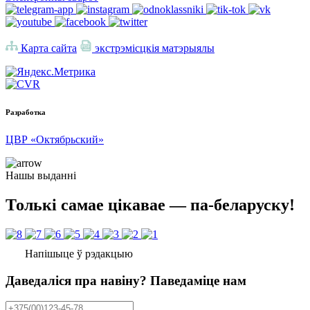
Карта сайта
экстрэмісцкія матэрыялы
Разработка
ЦВР «Октябрьский»
Нашы выданні
Толькі самае цікавае — па-беларуску!
Напішыце ў рэдакцыю
Даведаліся пра навіну? Паведаміце нам