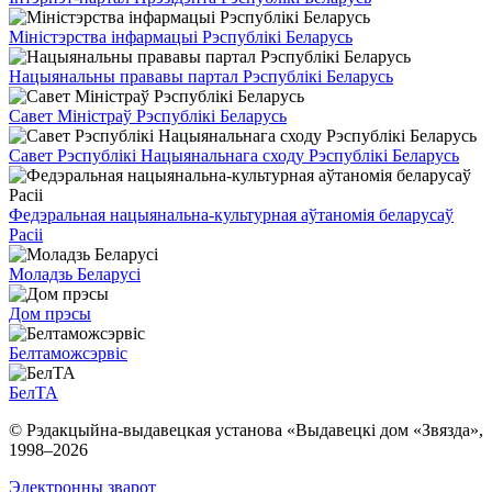
Міністэрства інфармацыі Рэспублікі Беларусь
Нацыянальны прававы партал Рэспублікі Беларусь
Савет Міністраў Рэспублікі Беларусь
Савет Рэспублікі Нацыянальнага сходу Рэспублікі Беларусь
Федэральная нацыянальна-культурная аўтаномія беларусаў
Расіі
Моладзь Беларусі
Дом прэсы
Белтаможсэрвіс
БелТА
© Рэдакцыйна-выдавецкая установа «Выдавецкі дом «Звязда»,
1998–
2026
Электронны зварот