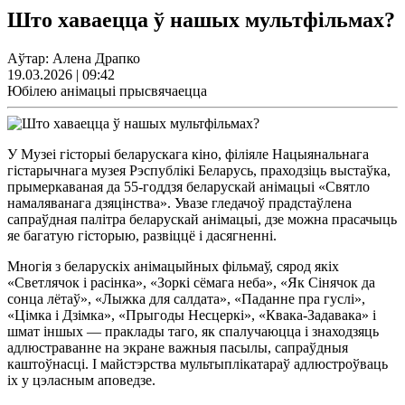
Што хаваецца ў нашых мультфільмах?
Аўтар: Алена Драпко
19.03.2026 | 09:42
Юбілею анімацыі прысвячаецца
У Музеі гісторыі беларускага кіно, філіяле Нацыянальнага
гістарычнага музея Рэспублікі Беларусь, праходзіць выстаўка,
прымеркаваная да 55-годдзя беларускай анімацыі «Святло
намаляванага дзяцінства». Увазе гледачоў прадстаўлена
сапраўдная палітра беларускай анімацыі, дзе можна прасачыць
яе багатую гісторыю, развіццё і дасягненні.
Многія з беларускіх анімацыйных фільмаў, сярод якіх
«Светлячок і расінка», «Зоркі сёмага неба», «Як Сінячок да
сонца лётаў», «Лыжка для салдата», «Паданне пра гуслі»,
«Цімка і Дзімка», «Прыгоды Несцеркі», «Квака-Задавака» і
шмат іншых — праклады таго, як спалучаюцца і знаходзяць
адлюстраванне на экране важныя пасылы, сапраўдныя
каштоўнасці. І майстэрства мультыплікатараў адлюстроўваць
іх у цэласным аповедзе.