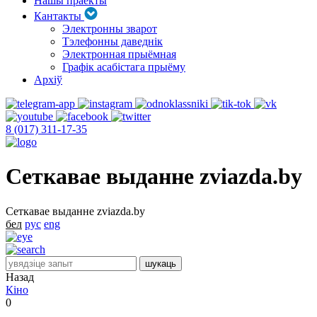
Нашы праекты
Кантакты
Электронны зварот
Тэлефонны даведнік
Электронная прыёмная
Графік асабістага прыёму
Архіў
8 (017) 311-17-35
Сеткавае выданне zviazda.by
Сеткавае выданне zviazda.by
бел
рус
eng
Назад
Кіно
0