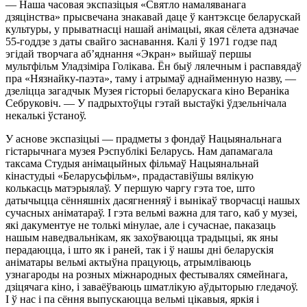
— Наша часовая экспазіцыя «Святло намаляванага
дзяцінства» прысвечана знакавай даце ў кантэксце беларускай
культуры, у прыватнасці нашай анімацыі, якая сёлета адзначае
55-годдзе з даты свайго заснавання. Калі ў 1971 годзе пад
эгідай творчага аб’яднання «Экран» выйшаў першы
мультфільм Уладзіміра Голікава. Ён быў лялечным і распавядаў
пра «Нязнайку-паэта», таму і атрымаў аднайменную назву, —
дзеліцца загадчык Музея гісторыі беларускага кіно Вераніка
Себруковіч. — У падрыхтоўцы гэтай выстаўкі ўдзельнічала
некалькі ўстаноў.
У аснове экспазіцыі — прадметы з фондаў Нацыянальнага
гістарычнага музея Рэспублікі Беларусь. Нам дапамагала
таксама Студыя анімацыйных фільмаў Нацыянальнай
кінастудыі «Беларусьфільм», прадаставіўшы вялікую
колькасць матэрыялаў. У першую чаргу гэта тое, што
датычыцца сённяшніх дасягненняў і вынікаў творчасці нашых
сучасных аніматараў. І гэта вельмі важна для таго, каб у музеі,
які дакументуе не толькі мінулае, але і сучаснае, паказаць
нашым наведвальнікам, як захоўваюцца традыцыі, як яны
перадаюцца, і што як і раней, так і ў нашы дні беларускія
аніматары вельмі актыўна працуюць, атрымліваюць
узнагароды на розных міжнародных фестывалях сямейнага,
дзіцячага кіно, і заваёўваюць шматлікую аўдыторыю гледачоў.
І ў нас і па сёння выпускаюцца вельмі цікавыя, яркія і