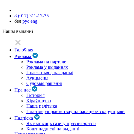
8 (017) 311-17-35
бел
рус
eng
Нашы выданні
Галоўная
Рэклама
Рэклама на партале
Рэклама ў выданнях
Праектныя дэкларацыі
Аукцыёны
Судовыя рашэнні
Пра нас
Гісторыя
Кіраўніцтва
Наша палітыка
План мерапрыемстваў па барацьбе з карупцыяй
Падпіска
Як выпісаць газету праз інтэрнэт?
Кошт падпіскі на выданні