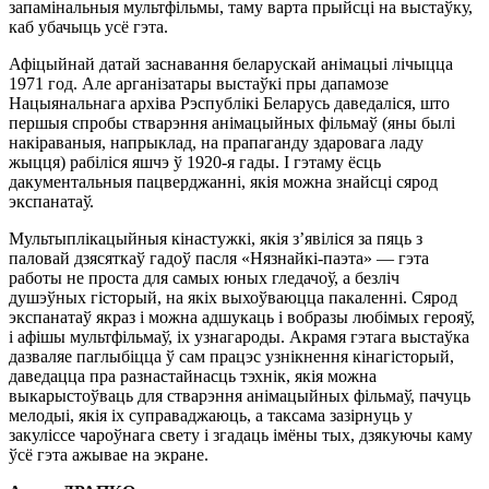
запамінальныя мультфільмы, таму варта прыйсці на выстаўку,
каб убачыць усё гэта.
Афіцыйнай датай заснавання беларускай анімацыі лічыцца
1971 год. Але арганізатары выстаўкі пры дапамозе
Нацыянальнага архіва Рэспублікі Беларусь даведаліся, што
першыя спробы стварэння анімацыйных фільмаў (яны былі
накіраваныя, напрыклад, на прапаганду здаровага ладу
жыцця) рабіліся яшчэ ў 1920-я гады. І гэтаму ёсць
дакументальныя пацверджанні, якія можна знайсці сярод
экспанатаў.
Мультыплікацыйныя кінастужкі, якія з’явіліся за пяць з
паловай дзясяткаў гадоў пасля «Нязнайкі-паэта» — гэта
работы не проста для самых юных гледачоў, а безліч
душэўных гісторый, на якіх выхоўваюцца пакаленні. Сярод
экспанатаў якраз і можна адшукаць і вобразы любімых герояў,
і афішы мультфільмаў, іх узнагароды. Акрамя гэтага выстаўка
дазваляе паглыбіцца ў сам працэс узнікнення кінагісторый,
даведацца пра разнастайнасць тэхнік, якія можна
выкарыстоўваць для стварэння анімацыйных фільмаў, пачуць
мелодыі, якія іх суправаджаюць, а таксама зазірнуць у
закуліссе чароўнага свету і згадаць імёны тых, дзякуючы каму
ўсё гэта ажывае на экране.