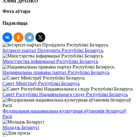
Алена ДРАПКО
Фота аўтара
Падзяліцца
Інтэрнэт-партал Прэзідэнта Рэспублікі Беларусь
Міністэрства інфармацыі Рэспублікі Беларусь
Нацыянальны прававы партал Рэспублікі Беларусь
Савет Міністраў Рэспублікі Беларусь
Савет Рэспублікі Нацыянальнага сходу Рэспублікі Беларусь
Федэральная нацыянальна-культурная аўтаномія беларусаў
Расіі
Моладзь Беларусі