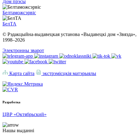
Дом прэсы
Белтаможсэрвіс
БелТА
© Рэдакцыйна-выдавецкая установа «Выдавецкі дом «Звязда»,
1998–
2026
Электронны зварот
Карта сайта
экстрэмісцкія матэрыялы
Разработка
ЦВР «Октябрьский»
Нашы выданні