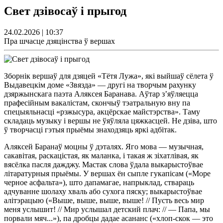
Свет дзівосаў і прыгод
24.02.2026 | 10:37
Пра шчасце дзяцінства ў вершах
Зборнік вершаў для дзяцей «Тётя Лужа», які выйшаў сёлета ў
Выдавецкім доме «Звязда» — другі на творчым рахунку
дзяржынскага паэта Аляксея Баранава. Аўтар з’яўляецца
прафесійным вакалістам, скончыў тэатральную вну па
спецыяльнасці «рэжысура, акцёрскае майстэрства». Таму
складаць музыку і вершы не ўяўляла цяжкасцей. Не дзіва, што
ў творчасці гэтыя прыёмы знаходзяць яркі адбітак.
Аляксей Баранаў моцны ў дэталях. Яго мова — музычная,
сакавітая, раскацістая, як маланка, і такая ж зіхатлівая, як
вясёлка пасля дажджу. Мастак слова ўдала выкарыстоўвае
літаратурныя прыёмы. У вершах ён сыпле гукапісам («Море
черное асфальта»), што дапамагае, напрыклад, ствараць
адчуванне шолаху хваль або сухога пяску; выкарыстоўвае
алітэрацыю («Выше, выше, выше, выше! // Пусть весь мир
меня услышит! // Мир услышал детский плач: // — Папа, мы
порвали мяч...»), па дробцы дадае асананс («хлоп-скок — это