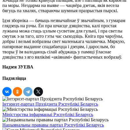
хочацца не толькі крануць пальцам, але і паплыць як карабель
па моры. Нездарма на выяве — чацвёра дзетак, якія весела
бягуць па хвалях, ствараючы шумныя празрыстыя пырскі.
Ідэя зборніка — бачыць незвычайнае ў звычайным, з гумарам
глядзець на рэчы. Ён пра шчасце дзяцінства, калі простая
лужына можа стаць цэлым сусветам для гульні, і пра светлы
смутак з-за таго, што гэты час сыходзіць. Кніга пра чароўны,
добры і вельмі вобразны свет маленькага чалавечка. Мяркую,
папяровае выданне спадабаецца і дзецям, і дарослым, бо
творы ў ім валодаюць сілай абуджаць у памяці ўласнае
дзяцінства з яго вялікімі «акіянамі» фантастычных вобразаў.
Надзея ЗУЕВА
Падзяліцца
Інтэрнэт-партал Прэзідэнта Рэспублікі Беларусь
Міністэрства інфармацыі Рэспублікі Беларусь
Нацыянальны прававы партал Рэспублікі Беларусь