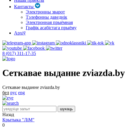
Нашы праекты
Кантакты
Электронны зварот
Тэлефонны даведнік
Электронная прыёмная
Графік асабістага прыёму
Архіў
8 (017) 311-17-35
Сеткавае выданне zviazda.by
Сеткавае выданне zviazda.by
бел
рус
eng
Назад
Крытыка "ЛіМ"
0