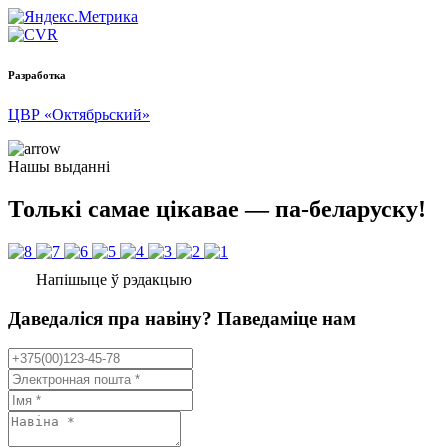
Разработка
ЦВР «Октябрьский»
Нашы выданні
Толькі самае цікавае — па-беларуску!
Напішыце ў рэдакцыю
Даведаліся пра навіну? Паведаміце нам