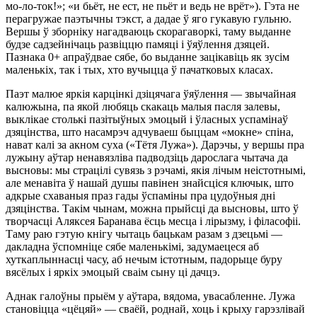
мо-ло-ток!»; «и бьёт, не ест, не пьёт и ведь не врёт»). Гэта не
перагружае паэтычны тэкст, а дадае ў яго гукавую гульню.
Вершы ў зборніку нагадваюць скорагаворкі, таму выданне
будзе садзейнічаць развіццю памяці і ўяўлення дзяцей.
Пазнака 0+ апраўдвае сябе, бо выданне зацікавіць як зусім
маленькіх, так і тых, хто вучыцца ў пачатковых класах.
Паэт малюе яркія карцінкі дзіцячага ўяўлення — звычайная
калюжына, па якой любяць скакаць малыя пасля залевы,
выклікае столькі пазітыўных эмоцый і ўласных успамінаў
дзяцінства, што насамрэч адчуваеш быццам «мокне» спіна,
нават калі за акном суха («Тётя Лужа»). Дарэчы, у вершы пра
лужыну аўтар ненавязліва падводзіць дарослага чытача да
высновы: мы страцілі сувязь з рэчамі, якія лічым неістотнымі,
але менавіта ў нашай душы павінен знайсціся ключык, што
адкрые схаваныя праз гады ўспаміны пра цудоўныя дні
дзяцінства. Такім чынам, можна прыйсці да высновы, што ў
творчасці Аляксея Баранава ёсць месца і лірызму, і філасофіі.
Таму раю гэтую кнігу чытаць бацькам разам з дзецьмі —
дакладна ўспомніце сябе маленькімі, задумаецеся аб
хуткаплыннасці часу, аб нечым істотным, падорыце буру
вясёлых і яркіх эмоцый сваім сыну ці дачцэ.
Аднак галоўны прыём у аўтара, вядома, увасабленне. Лужа
становіцца «цёцяй» — сваёй, роднай, хоць і крыху гарэзлівай