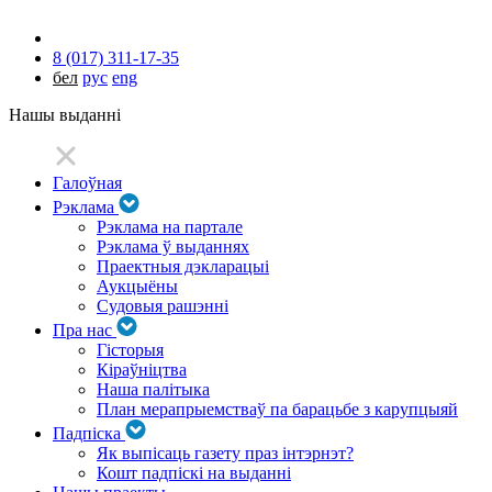
8 (017) 311-17-35
бел
рус
eng
Нашы выданні
Галоўная
Рэклама
Рэклама на партале
Рэклама ў выданнях
Праектныя дэкларацыі
Аукцыёны
Судовыя рашэнні
Пра нас
Гісторыя
Кіраўніцтва
Наша палітыка
План мерапрыемстваў па барацьбе з карупцыяй
Падпіска
Як выпісаць газету праз інтэрнэт?
Кошт падпіскі на выданні