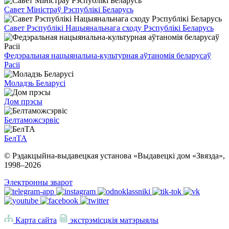
Савет Міністраў Рэспублікі Беларусь
Савет Рэспублікі Нацыянальнага сходу Рэспублікі Беларусь
Федэральная нацыянальна-культурная аўтаномія беларусаў
Расіі
Моладзь Беларусі
Дом прэсы
Белтаможсэрвіс
БелТА
© Рэдакцыйна-выдавецкая установа «Выдавецкі дом «Звязда»,
1998–
2026
Электронны зварот
Карта сайта
экстрэмісцкія матэрыялы