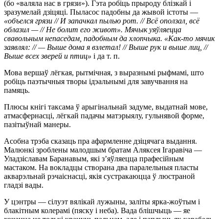
(бо «валяла нас в грязи»). Гэта робіць прыроду блізкай і
зразумелай дзіцяці. Пыласос падобны да жывой істоты —
«
объелся грязи // И запачкал пылью рот. // Всё оползал, всё
облазил — // Не болит его живот». Мячык уяўляецца
свавольным непаседам, падобным да хлопчыка. «Как-то мячик
заявлял: // — Выше дома я взлетал! // Выше рук и выше лиц, //
Выше всех зверей и птиц»
і да т. п.
Мова вершаў лёгкая, рытмічная, з выразнымі рыфмамі, што
робіць паэтычныя творы ідэальнымі для завучвання на
памяць.
Плюсы кнігі таксама ў арыгінальнай задуме, выдатнай мове,
атмасфернасці, лёгкай падачы матэрыялу, гульнявой форме,
пазітыўнай манеры.
Асобна трэба сказаць пра афармленне дзіцячага выдання.
Малюнкі зроблены малодшым братам Аляксея Ігаравіча —
Уладзіславам Баранавым, які з’яўляецца прафесійным
мастаком. На вокладцы створана два паралельныя пласты
акварэльнай рэчаіснасці, якія сустракаюцца ў люстраной
гладзі вады.
У цэнтры — сілуэт вялікай лужыны, заліты ярка-жоўтым і
блакітным колерамі (пяску і неба). Вада блішчыць — яе