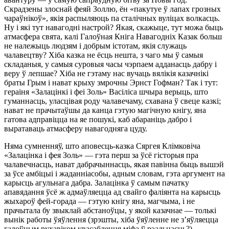
Скрадзены злоснай феяй Золлю, ён «пакутуе ў лапах грозных
чараўнікоў», якія распыляюць па сталічных вуліцах волкасць.
Ну і які тут навагодні настрой? Якая, скажыце, тут можа быць
атмасфера свята, калі Галоўная Кніга Навагодніх Казак больш
не належыць людзям і добрым істотам, якія служаць
чалавецтву? Хіба казка не ёсць нешта, з чаго мы ў самыя
складаныя, у самыя суровыя часы чэрпаем адданасць дабру і
веру ў лепшае? Хіба не гэтаму нас вучаць вялікія казачнікі
браты Грым і нават крыху змрочны Эрнст Гофман? Так і тут:
гераіня «Залацінкі і феі Золь» Васіліса шчыра верыць, што
гуманнасць, уласцівая роду чалавечаму, схавана ў свеце казкі;
нават не прачытаўшы да канца гэтую магічную кнігу, яна
гатова адправіцца на яе пошукі, каб абараніць дабро і
выратаваць атмасферу навагодняга цуду.
Няма сумненняў, што аповесць-казка Сяргея Клімковіча
«Залацінка і фея Золь» — гэта перш за ўсё гісторыя пра
чалавечнасць, нават дабрачыннасць, якая павінна быць вышэй
за ўсе амбіцыі і жаданніасобы, адным словам, гэта аргумент на
карысць агульнага дабра. Залацінка ў самым пачатку
апавядання ўсё ж адмаўляецца ад свайго фаліянта на карысць
жыхароў фей-горада — гэтую кнігу яна, магчыма, і не
прачытала бу звыклай абстаноўцы, у якой казачнае — толькі
вынік работы ўяўлення (зрэшты, хіба ўяўленне не з’яўляецца
галоўным рухавіком увасаблення міфа ў рэальнасць?).