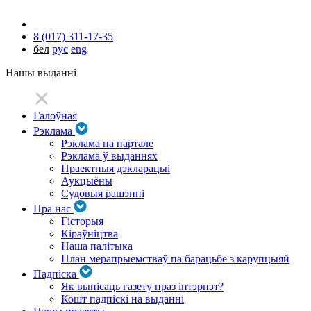
8 (017) 311-17-35
бел
рус
eng
Нашы выданні
Галоўная
Рэклама
Рэклама на партале
Рэклама ў выданнях
Праектныя дэкларацыі
Аукцыёны
Судовыя рашэнні
Пра нас
Гісторыя
Кіраўніцтва
Наша палітыка
План мерапрыемстваў па барацьбе з карупцыяй
Падпіска
Як выпісаць газету праз інтэрнэт?
Кошт падпіскі на выданні