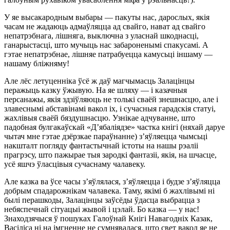
У яе высакародным выбары — пакуты нас, дарослых, якія
часам не жадаюць адмаўляцца ад свайго, нават ад свайго
непатрэбнага, лішняга, выключна з уласнай шкоднасці,
ганарыстасці, што мучыць нас забароненымі спакусамі. А
гэтае непатрэбнае, лішняе патрабуецца камусьці іншаму —
нашаму бліжняму!
Але лёс летуценніка ўсё ж даў магчымасць Залацінцы
перажыць казку ўжывую. На яе шляху — і казачныя
персанажы, якія здзіўляюць не толькі сваёй знешнасцю, але і
злавеснымі абставінамі вакол іх, і сучасныя гарадскія статуі,
жахлівыя сваёй бяздушнасцю. Узнікае адчуванне, што
падобная булгакаўскай «Д’ябаліядзе» частка кнігі (няхай даруе
чытач мне гэтае дзёрзкае параўнанне) з’яўляецца чымсьці
накшталт погляду фантастычнай істоты на нашы рэаліі
прагрэсу, што пажырае тыя зародкі фантазіі, якія, на шчасце,
усё яшчэ ўласцівыя сучаснаму чалавеку.
Але казка ва ўсе часы з’яўлялася, з’яўляецца і будзе з’яўляцца
добрым спадарожнікам чалавека. Таму, якімі б жахлівымі ні
былі перашкоды, Залацінцы заўсёды ўдасца выбрацца з
небяспечнай сітуацыі жывой і цэлай. Бо казка — у нас!
Знаходзячыся ў пошуках Галоўнай Кнігі Навагодніх Казак,
Васіліса ні на імгненне не сумнявалася, што свет вакол яе не