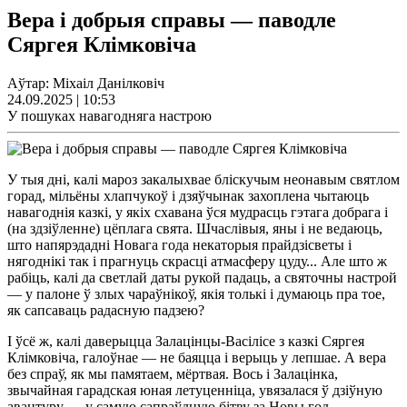
Вера і добрыя справы — паводле
Сяргея Клімковіча
Аўтар: Міхаіл Данілковіч
24.09.2025 | 10:53
У пошуках навагодняга настрою
У тыя дні, калі мароз закалыхвае бліскучым неонавым святлом
горад, мільёны хлапчукоў і дзяўчынак захоплена чытаюць
навагоднія казкі, у якіх схавана ўся мудрасць гэтага добрага і
(на здзіўленне) цёплага свята. Шчаслівыя, яны і не ведаюць,
што напярэдадні Новага года некаторыя прайдзісветы і
нягоднікі так і прагнуць скрасці атмасферу цуду... Але што ж
рабіць, калі да светлай даты рукой падаць, а святочны настрой
— у палоне ў злых чараўнікоў, якія толькі і думаюць пра тое,
як сапсаваць радасную падзею?
І ўсё ж, калі даверыцца Залацінцы-Васілісе з казкі Сяргея
Клімковіча, галоўнае — не баяцца і верыць у лепшае. А вера
без спраў, як мы памятаем, мёртвая. Вось і Залацінка,
звычайная гарадская юная летуценніца, увязалася ў дзіўную
авантуру — у самую сапраўдную бітву за Новы год.