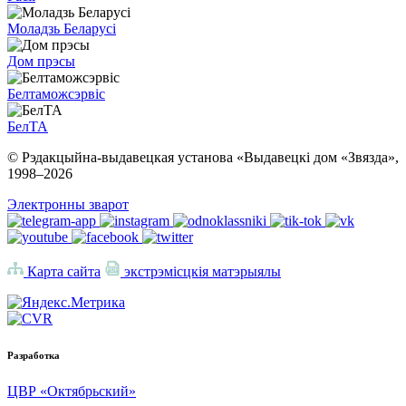
Моладзь Беларусі
Дом прэсы
Белтаможсэрвіс
БелТА
© Рэдакцыйна-выдавецкая установа «Выдавецкі дом «Звязда»,
1998–
2026
Электронны зварот
Карта сайта
экстрэмісцкія матэрыялы
Разработка
ЦВР «Октябрьский»