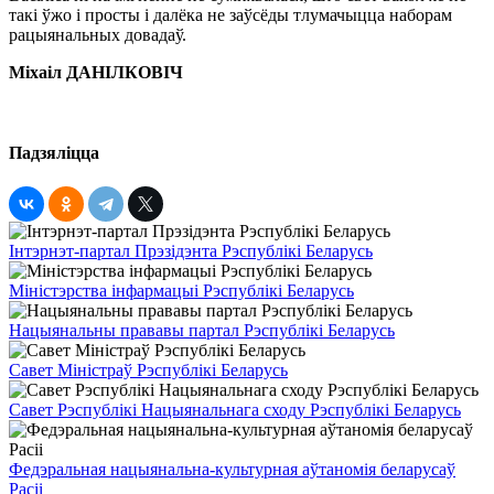
такі ўжо і просты і далёка не заўсёды тлумачыцца наборам
рацыянальных довадаў.
Міхаіл ДАНІЛКОВІЧ
Падзяліцца
Інтэрнэт-партал Прэзідэнта Рэспублікі Беларусь
Міністэрства інфармацыі Рэспублікі Беларусь
Нацыянальны прававы партал Рэспублікі Беларусь
Савет Міністраў Рэспублікі Беларусь
Савет Рэспублікі Нацыянальнага сходу Рэспублікі Беларусь
Федэральная нацыянальна-культурная аўтаномія беларусаў
Расіі