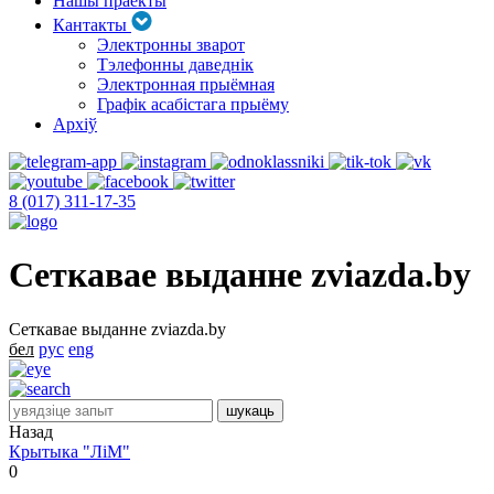
Нашы праекты
Кантакты
Электронны зварот
Тэлефонны даведнік
Электронная прыёмная
Графік асабістага прыёму
Архіў
8 (017) 311-17-35
Сеткавае выданне zviazda.by
Сеткавае выданне zviazda.by
бел
рус
eng
Назад
Крытыка "ЛіМ"
0