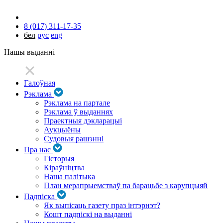
8 (017) 311-17-35
бел
рус
eng
Нашы выданні
Галоўная
Рэклама
Рэклама на партале
Рэклама ў выданнях
Праектныя дэкларацыі
Аукцыёны
Судовыя рашэнні
Пра нас
Гісторыя
Кіраўніцтва
Наша палітыка
План мерапрыемстваў па барацьбе з карупцыяй
Падпіска
Як выпісаць газету праз інтэрнэт?
Кошт падпіскі на выданні