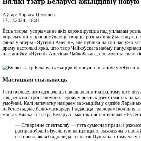
Вялікі тэатр Беларусі ажыццявіў новую
Аўтар: Ларыса Цімошык
17.12.2024 | 18:41
Ёсць творы, успрыманне якіх карэкціруецца пад уплывам розных 
«прачытанні» прапаноўваюць творцы розных відаў мастацтва. Ад
фінал у оперы «Яўгеній Анегін», але публіка на той час ужо з
драму настолькі ярка, што твор Чайкоўскага набыў папулярнасць
пастаноўку «Яўгенія Анегіна» Чайкоўскага, восьмую за сваю г
Мастацкая стыльнасць
Гэта першае, што адзначыць наведвальнік тэатра, таму што віз
глядзець на строі галоўных герояў у розных дзеях (мастак па к
умоўнай. Калі напачатку назіраем за жыццём у сядзібе Ларыных 
паўстае падчас балю-маскараду і задаецца гравюрамі колішняга 
мастак Вялікага тэатра Беларусі і мастак-пастаноўшчык «Яўген
— Стварэнне спектакляў — гэта сумесная праца: і рэжысё
распрацоўвалі візуальную канцэпцыю, зыходзячы з пастаў
гісторыю, якая б адпавядала і паэзіі Пушкіна, і таму часу