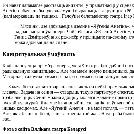
Ён нават дапамагае расставіць акцэнты, у прыватнасці ў сцэнах
Анегін пабачыць былую знаёмую і вырашыць «закруціць» з ёй. Н
(калі меркаваць па танцах)... Галоўны балетмайстар тэатра Іга
— Мясціны, дзе адбываецца дзеянне «Яўгенія Анегіна», мн
падчас пастаноўкі оперы Чайкоўскага «Яўгеній Анегін»,
Ганна Дзмітрыеўна як рэжысёр у прынцыпе па-свойму гляд
можа адбывацца на сцэне.
Канцэптуальная ўмоўнасць
Калі анансуецца прэм’ера оперы, якая ў тэатры ідзе даўно і па
радыкальную канцэпцыю... Але мы маем новую канцэпцыю, далёк
Маторная, галоўны рэжысёр тэатра і рэжысёр-пастаноўшчык сп
— Задача была такая: стварыць спектакль на нейкі прамежак ча
гледачы. Задача на сёння — стварыць такую партытуру спектакл
трэба чысціць. Сёння можна адбіць у моладзі жаданне прыйсці 
рускай культурай. Яна мае інтанацыйны складнік, пэўныя вобр
іншых касцюмах. Але «Яўгеній Анегін», на мой погляд, — гэта 
Але, якія б яны ні былі, сэнс застаецца той жа... Нам трэба был
вас...
Фота з сайта Вялікага тэатра Беларусі