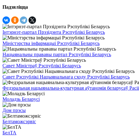
Падзяліцца
Інтэрнэт-партал Прэзідэнта Рэспублікі Беларусь
Міністэрства інфармацыі Рэспублікі Беларусь
Нацыянальны прававы партал Рэспублікі Беларусь
Савет Міністраў Рэспублікі Беларусь
Савет Рэспублікі Нацыянальнага сходу Рэспублікі Беларусь
Федэральная нацыянальна-культурная аўтаномія беларусаў Расіі
Моладзь Беларусі
Дом прэсы
Белтаможсэрвіс
БелТА