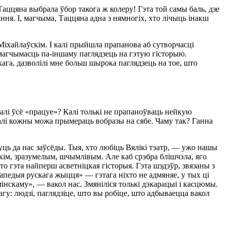
аццяна выбрала ўбор такога ж колеру! Гэта той самы баль, дзе
ня. І, магчыма, Таццяна адна з нямногіх, хто лічыць інакш
 Міхайлаўскім. І калі прыйшла прапанова аб сутворчасці
магчымасць па-іншаму паглядзець на гэтую гісторыю.
ага, дазволілі мне больш шырока паглядзець на тое, што
калі ўсё «працуе»? Калі толькі не прапаноўваць нейкую
алі кожны можа прымераць вобразы на сябе. Чаму так? Ганна
уць да нас заўсёды. Тыя, хто любіць Вялікі тэатр, — ужо нашы
зкім, зразумелым, шчымлівым. Але каб срэбра блішчэла, яго
 гэта найперш асветніцкая гісторыя. Гэта шэдэўр, звязаны з
апедыя рускага жыцця» — гэтага ніхто не адмяняе, у тых ці
інскаму», — вакол нас. Змяніліся толькі дэкарацыі і касцюмы.
вагу: людзі, паглядзіце, што вы робіце, што адбываецца вакол