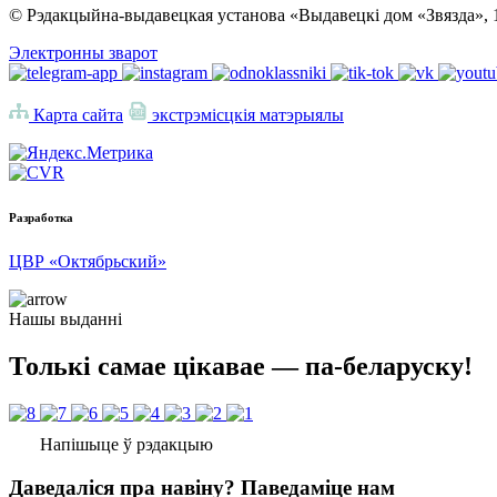
© Рэдакцыйна-выдавецкая установа «Выдавецкі дом «Звязда», 
Электронны зварот
Карта сайта
экстрэмісцкія матэрыялы
Разработка
ЦВР «Октябрьский»
Нашы выданні
Толькі самае цікавае — па-беларуску!
Напішыце ў рэдакцыю
Даведаліся пра навіну? Паведаміце нам