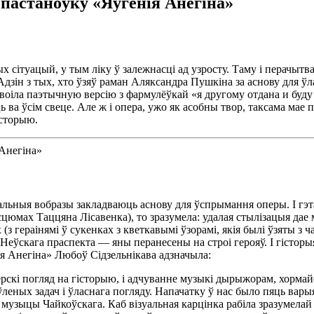
 пастаноўку «Яўгенія Анегіна»
сітуацый, у тым ліку ў залежнасці ад узросту. Таму і перачытва
зін з тых, хто ўзяў раман Аляксандра Пушкіна за аснову для ўл
асвоіла паэтычную версію з фармулёўкай «я другому отдана и буд
 ва ўсім свеце. Але ж і опера, ужо як асобны твор, таксама мае 
історыю.
уальныя вобразы закладваюць аснову для ўспрымання оперы. І гэта
асцюмах Таццяна Лісавенка), то зразумела: удалая стылізацыя дае
(з гераінямі ў сукенках з кветкавымі ўзорамі, якія былі ўзяты з
Неўскага праспекта — яны перанесены на строі герояў. І гісторы
ія Анегіна» Любоў Сідзельнікава адзначыла:
рскі погляд на гісторыю, і адчуванне музыкі дырыжорам, хорма
леных задач і ўласнага погляду. Напачатку ў нас было пяць вар
, і музыцы Чайкоўскага. Каб візуальная карцінка рабіла зразумела