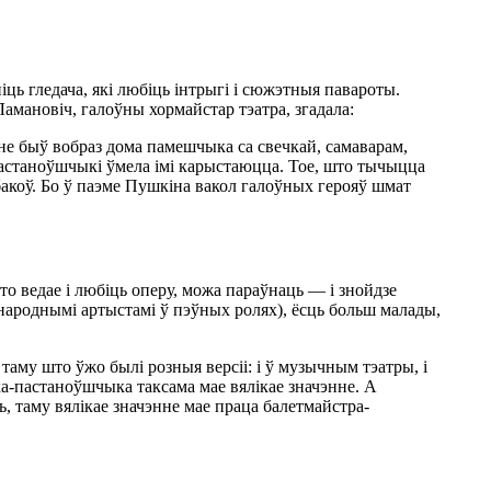
іць гледача, які любіць інтрыгі і сюжэтныя павароты.
Ламановіч, галоўны хормайстар тэатра, згадала:
не быў вобраз дома памешчыка са свечкай, самаварам,
 пастаноўшчыкі ўмела імі карыстаюцца. Тое, што тычыцца
 бакоў. Бо ў паэме Пушкіна вакол галоўных герояў шмат
то ведае і любіць оперу, можа параўнаць — і знойдзе
з народнымі артыстамі ў пэўных ролях), ёсць больш малады,
таму што ўжо былі розныя версіі: і ў музычным тэатры, і
а-пастаноўшчыка таксама мае вялікае значэнне. А
, таму вялікае значэнне мае праца балетмайстра-