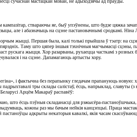
павесці сучаснай мастацкай мовай, не адыходзячы ад праўды.
м кампазітар, ствараючы яе, быў упэўнены, што будзе цяжка зачап
узыцы, але і абазначыць на сцэне пастановачнымі сродкамі. Ніна 
ворчым жыцці. Першая была, калі толькі прыйшла ў тэатр: на сцэ
 папярэдніх. Таму што цяпер іншыя тэхнічныя магчымасці сцэны,
пласт рускага жыцця. Хор разарваны, рухаецца часткамі з розных
дчувалася і на сцэне. Дапамагаюць артысты хору.
негіна», і фактычна без перапынку гледачам прапануюць новую: х
ы падрыхтавалі тры склады салістаў, ёсць, напрыклад, славуты (
Беларусі Арцём Макараў распавёў:
умаю, што ёсць пэўныя складанасці для рэжысёра-пастаноўшчыка, 
рыдумваць, кожны раз мы бачым нейкія канцэпцыі. Праца мастак
й пастаноўцы адкрыты некаторыя кавалкі, якія часам скасоўваюць