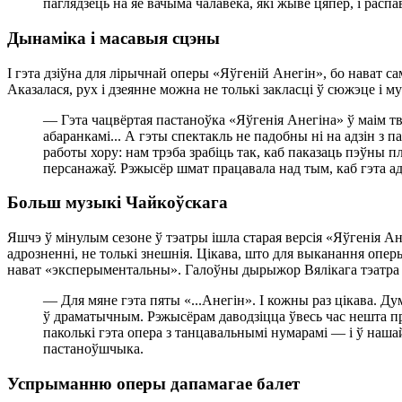
паглядзець на яе вачыма чалавека, які жыве цяпер, і рас
Дынаміка і масавыя сцэны
І гэта дзіўна для лірычнай оперы «Яўгеній Анегін», бо нават са
Аказалася, рух і дзеянне можна не толькі закласці ў сюжэце і м
— Гэта чацвёртая пастаноўка «Яўгенія Анегіна» ў маім т
абаранкамі... А гэты спектакль не падобны ні на адзін з
работы хору: нам трэба зрабіць так, каб паказаць пэўны 
персанажаў. Рэжысёр шмат працавала над тым, каб гэта а
Больш музыкі Чайкоўскага
Яшчэ ў мінулым сезоне ў тэатры ішла старая версія «Яўгенія А
адрозненні, не толькі знешнія. Цікава, што для выканання опер
нават «эксперыментальны». Галоўны дырыжор Вялікага тэатра 
— Для мяне гэта пяты «...Анегін». І кожны раз цікава. Д
ў драматычным. Рэжысёрам даводзіцца ўвесь час нешта п
паколькі гэта опера з танцавальнымі нумарамі — і ў наша
пастаноўшчыка.
Успрыманню оперы дапамагае балет