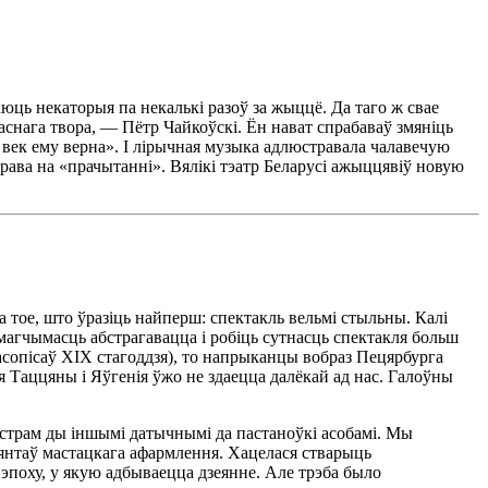
юць некаторыя па некалькі разоў за жыццё. Да таго ж свае
аснага твора, — Пётр Чайкоўскі. Ён нават спрабаваў змяніць
у век ему верна». І лірычная музыка адлюстравала чалавечую
права на «прачытанні». Вялікі тэатр Беларусі ажыццявіў новую
 тое, што ўразіць найперш: спектакль вельмі стыльны. Калі
 магчымасць абстрагавацца і робіць сутнасць спектакля больш
 часопісаў ХІХ стагоддзя), то напрыканцы вобраз Пецярбурга
я Таццяны і Яўгенія ўжо не здаецца далёкай ад нас. Галоўны
йстрам ды іншымі датычнымі да пастаноўкі асобамі. Мы
ыянтаў мастацкага афармлення. Хацелася стварыць
й эпоху, у якую адбываецца дзеянне. Але трэба было