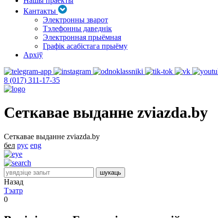
Нашы праекты
Кантакты
Электронны зварот
Тэлефонны даведнік
Электронная прыёмная
Графік асабістага прыёму
Архіў
8 (017) 311-17-35
Сеткавае выданне zviazda.by
Сеткавае выданне zviazda.by
бел
рус
eng
Назад
Тэатр
0