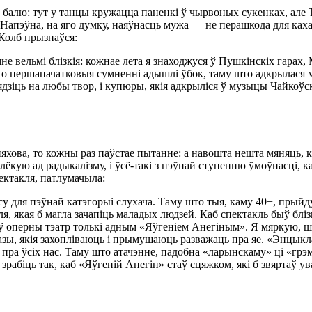
 балю: тут у танцы кружацца паненкі ў чырвоных сукенках, але Т
апэўна, на яго думку, наяўнасць мужа — не перашкода для кахан
р Колб прызнаўся:
е вельмі блізкія: кожнае лета я знаходжуся ў Пушкінскіх гарах,
 то першапачатковыя сумненні адышлі ўбок, таму што адкрылася 
зіць на любы твор, і купюры, якія адкрыліся ў музыцы Чайкоўск
спяхова, то кожны раз паўстае пытанне: а навошта нешта мяняць, 
ую ад радыкалізму, і ўсё-такі з пэўнай ступенню ўмоўнасці, к
ектакля, патлумачыла:
су для пэўнай катэгорыі слухача. Таму што тыя, каму 40+, прыйд
я, якая б магла зачапіць маладых людзей. Каб спектакль быў блі
ў оперны тэатр толькі адным «Яўгеніем Анегіным». Я мяркую, што
азы, якія захопліваюць і прымушаюць разважаць пра яе. «Энцыкл
пра ўсіх нас. Таму што атачэнне, падобна «ларынскаму» ці «грэм
о зрабіць так, каб «Яўгеній Анегін» стаў сцяжком, які б звяртаў у