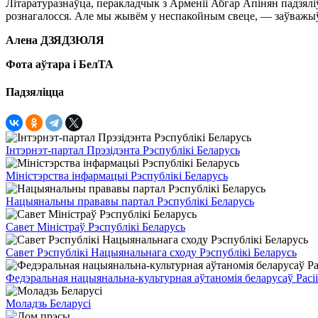
Літаратуразнаўца, перакладчык з Арменіі Абгар Апінян падзяліў
рознагалосся. Але мы жывём у неспакойным свеце, — заўважыў
Алена ДЗЯДЗЮЛЯ
Фота аўтара і БелТА
Падзяліцца
Інтэрнэт-партал Прэзідэнта Рэспублікі Беларусь
Міністэрства інфармацыі Рэспублікі Беларусь
Нацыянальны прававы партал Рэспублікі Беларусь
Савет Міністраў Рэспублікі Беларусь
Савет Рэспублікі Нацыянальнага сходу Рэспублікі Беларусь
Федэральная нацыянальна-культурная аўтаномія беларусаў Расіі
Моладзь Беларусі