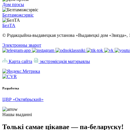
Дом прэсы
Белтаможсэрвіс
БелТА
© Рэдакцыйна-выдавецкая установа «Выдавецкі дом «Звязда», 
Электронны зварот
Карта сайта
экстрэмісцкія матэрыялы
Разработка
ЦВР «Октябрьский»
Нашы выданні
Толькі самае цікавае — па-беларуску!