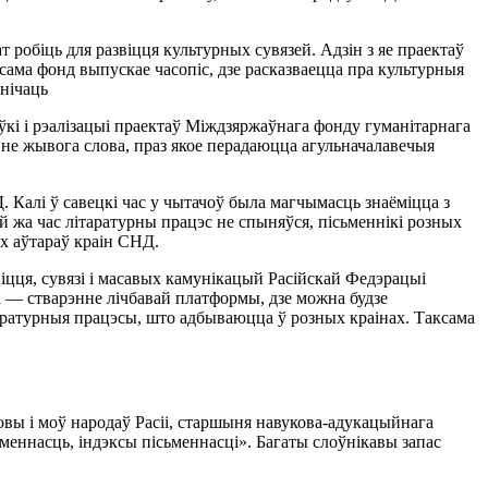
робіць для развіцця культурных сувязей. Адзін з яе праектаў
аксама фонд выпускае часопіс, дзе расказваецца пра культурныя
ьнічаць
ўкі і рэалізацыі праектаў Міждзяржаўнага фонду гуманітарнага
не жывога слова, праз якое перадаюцца агульначалавечыя
Д. Калі ў савецкі час у чытачоў была магчымасць знаёміцца з
й жа час літаратурны працэс не спыняўся, пісьменнікі розных
ых аўтараў краін СНД.
іцця, сувязі і масавых камунікацый Расійскай Федэрацыі
ма — стварэнне лічбавай платформы, дзе можна будзе
таратурныя працэсы, што адбываюцца ў розных краінах. Таксама
овы і моў народаў Расіі, старшыня навукова-адукацыйнага
меннасць, індэксы пісьменнасці». Багаты слоўнікавы запас