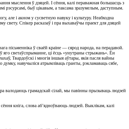
вання мыслення ў дзяцей. І сёння, калі пераважная большасць з
вымі рэсурсамі, быў цікавым, а таксама зразумелым, даступным.
у, але і акном у сусветную навуку і культуру. Неабходна
му свету. Спікер расказаў і пра выхаваўчы праект для дзяцей
га пісьменніка ў сваёй краіне — сярод народа, на перадавой.
е ў яго светаўспрыманне, ці ёсць «унутраны стрыжань». Ён
хаў, Твардоўскі і многія іншыя аўтары, якія пасля вайны
го думку, навучыліся атрымліваць гранты, рэкламаваць сябе,
тура валодаюць грамадскай сілай, мы павінны прызываць людзей
 сёння кніга, слова аб’ядноўваюць людзей. Выклікам, калі