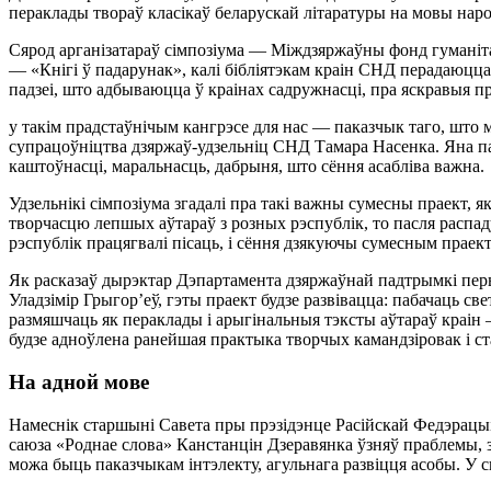
пераклады твораў класікаў беларускай літаратуры на мовы наро
Сярод арганізатараў сімпозіума — Міждзяржаўны фонд гуманіта
— «Кнігі ў падарунак», калі бібліятэкам краін СНД перадаюцца к
падзеі, што адбываюцца ў краінах садружнасці, пра яскравыя п
у такім прадстаўнічым кангрэсе для нас — паказчык таго, што 
супрацоўніцтва дзяржаў-удзельніц СНД Тамара Насенка. Яна па
каштоўнасці, маральнасць, дабрыня, што сёння асабліва важна.
Удзельнікі сімпозіума згадалі пра такі важны сумесны праект, я
творчасцю лепшых аўтараў з розных рэспублік, то пасля распад
рэспублік працягвалі пісаць, і сёння дзякуючы сумесным прае
Як расказаў дырэктар Дэпартамента дзяржаўнай падтрымкі перыя
Уладзімір Грыгор’еў, гэты праект будзе развівацца: пабачаць с
размяшчаць як пераклады і арыгінальныя тэксты аўтараў краін 
будзе адноўлена ранейшая практыка творчых камандзіровак і ст
На адной мове
Намеснік старшыні Савета пры прэзідэнце Расійскай Федэрацыі
саюза «Роднае слова» Канстанцін Дзеравянка ўзняў праблемы, з
можа быць паказчыкам інтэлекту, агульнага развіцця асобы. У с