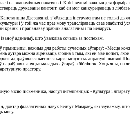
ае і на эканамічныя паказчыкі. Кнігі вельмі важныя для фарміра
як ствараць друкаваны кантэнт, каб ён мог канкурыраваць з лічба
нстанціна Дзеравянкі, з’яўляецца інструментам не толькі дыялог
ультуры і ў той жа час праз мову трансліраваць свае здабыткі ўся
й краіны і прапанаваў зрабіць аналагічны і па Беларусі.
 Іваноў адзначыў, што ўважліва сочыць за поспехамі
іў прынцыпы, важныя для работы сучасных аўтараў: «Месца кожна
вень аўтара можна ацэньваць згодна з тым, які ён мае вопыт, яко
ронт адпраўляліся ваенныя карэспандэнты: апранулі шынялі Шола
ў параіў «выганяць» маладых аўтараў з бібліятэк. Хоць яны, на я
ітаратурную прастору.
ую місію пісьменніка, наогул інтэлігенцыі: «Культура і літара
н, доктар філалагічных навук Бейбут Мамраеў, які заўважыў, што
ць мову.