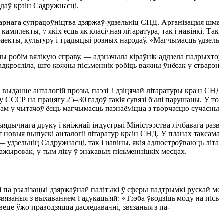
даў краін Садружнасці.
рнага супрацоўніцтва дзяржаў-удзельніц СНД. Арганізацыя шмат 
амплекты, у якіх ёсць як класічная літаратура, так і навінкі. Т
раекты, культуру і традыцыі розных народаў. «Магчымасць удзел
мы робім вялікую справу, — адзначыла кіраўнік аддзела падрыхто
дкрэсліла, што кожны пісьменнік робіць важны ўнёсак у стварэн
к выданне анталогій прозы, паэзіі і дзіцячай літаратуры краін СН
у СССР на працягу 25–30 гадоў такія сувязі былі парушаны. У то
ктам у чытачоў ёсць магчымасць пазнаёміцца з творчасцю сучасн
дычнага друку і кніжнай індустрыі Міністэрства лічбавага разв
вет новыя выпускі анталогіі літаратур краін СНД. У планах такса
— удзельніц Садружнасці, так і навіны, якія адлюстроўваюць лі
ажыровак, у тым ліку ў знакавых пісьменніцкіх месцах.
 па рэалізацыі дзяржаўнай палітыкі ў сферы падтрымкі рускай м
вязаныя з выхаваннем і адукацыяй: «Трэба ўводзіць моду на пісь
веце ўжо праводзяцца даследаванні, звязаныя з па-