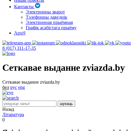
Нашы праекты
Кантакты
Электронны зварот
Тэлефонны даведнік
Электронная прыёмная
Графік асабістага прыёму
Архіў
8 (017) 311-17-35
Сеткавае выданне zviazda.by
Сеткавае выданне zviazda.by
бел
рус
eng
Назад
Літаратура
0