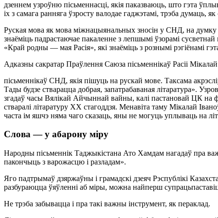
дзеннем узроўню пісьменнасці, якія паказваюць, што гэта ўплыв
іх з самага ранняга ўзросту валодае гаджэтамі, трэба думаць, 
Руская мова як мова міжнацыянальных зносін у СНД, на думку Ка
знаёміць падрастаючае пакаленне з лепшымі ўзорамі сусветнай к
«Край родны — мая Расія», які знаёміць з рознымі рэгіёнамі гэта
Адказны сакратар Праўлення Саюза пісьменнікаў Расіі Мікалай
пісьменнікаў СНД, якія пішуць на рускай мове. Таксама акрэсл
Тады будзе стварацца добрая, запатрабаваная літаратура». Узро
згадаў часы Вялікай Айчыннай вайны, калі пастановай ЦК на ф
стваралі літаратуру ХХ стагоддзя. Менавіта таму Мікалай Івано
часта ім яшчэ няма чаго сказаць, яны не могуць уплываць на л
Слова — у абарону міру
Народны пісьменнік Таджыкістана Ато Хамдам нагадаў пра важн
пакончыць з варожасцю і разладам».
Яго падтрымаў дзяржаўны і грамадскі дзеяч Рэспублікі Казахста
разбураюцца ўяўленні аб міры, можна найперш супрацьпаставі
Не трэба забывацца і пра такі важны інструмент, як пераклад.