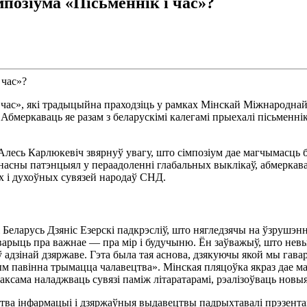
мпозіума «Пісьменнік і час»?
 і час», які традыцыйна праходзіць у рамках Мінскай Міжнародн
бмеркаваць яе разам з беларускімі калегамі прыехалі пісьменнікі
лесь Карлюкевіч звярнуў увагу, што сімпозіум дае магчымасць 
насны патэнцыял у пераадоленні глабальных выклікаў, абмеркав
х і духоўных сувязей народаў СНД.
Беларусь Дзяніс Езерскі падкрэсліў, што нягледзячы на ўзрушэнні,
варыць пра важнае — пра мір і будучыню. Ён заўважыў, што невы
адзінай дзяржаве. Гэта была тая аснова, дзякуючы якой мы гавары
 чым павінна трымацца чалавецтва». Мінская пляцоўка якраз дае м
таксама наладжваць сувязі паміж літаратарамі, рэалізоўваць нов
ства інфармацыі і дзяржаўныя выдавецтвы падрыхтавалі прэзента