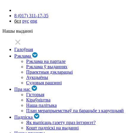
8 (017) 311-17-35
бел
рус
eng
Нашы выданні
Галоўная
Рэклама
Рэклама на партале
Рэклама ў выданнях
Праектныя дэкларацыі
Аукцыёны
Судовыя рашэнні
Пра нас
Гісторыя
Кіраўніцтва
Наша палітыка
План мерапрыемстваў па барацьбе з карупцыяй
Падпіска
Як выпісаць газету праз інтэрнэт?
Кошт падпіскі на выданні