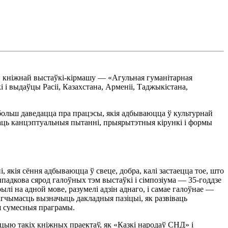
ай кніжнай выстаўкі-кірмашу — «Агульная гуманітарная
 і выдаўцы Расіі, Казахстана, Арменіі, Таджыкістана,
больш даведацца пра працэсы, якія адбываюцца ў культурнай
аць канцэптуальныя пытанні, прыярытэтныя кірункі і формы
 якія сёння адбываюцца ў свеце, добра, калі застаецца тое, што
падкова сярод галоўных тэм выстаўкі і сімпозіума — 35-годдзе
лі на адной мове, разумелі адзін аднаго, і самае галоўнае —
агчымасць вызначыць дакладныя пазіцыі, як развіваць
ыя сумесныя праграмы.
цыю такіх кніжных праектаў, як «Казкі народаў СНД» і