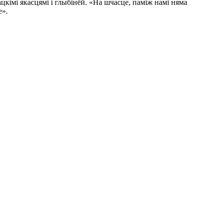
цкімі якасцямі і глыбінёй. «На шчасце, паміж намі няма
е».