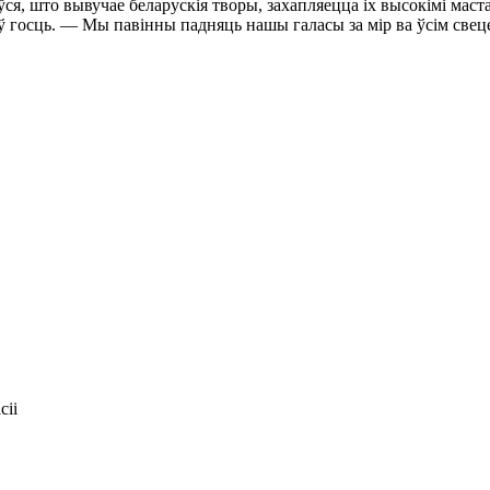
ся, што вывучае беларускія творы, захапляецца іх высокімі маста
 госць. — Мы павінны падняць нашы галасы за мір ва ўсім свец