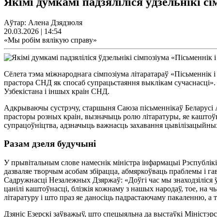
Якімі думкамі падзяліліся ўдзельнікі сі
Аўтар: Алена Дзядзюля
20.03.2026 | 14:54
«Мы робім вялікую справу»
Сёлета тэма міжнароднага сімпозіума літаратараў «Пісьменнік
прастора СНД як спосаб супрацьстаяння выклікам сучаснасці». А
Узбекістана і іншых краін СНД.
Адкрываючы сустрэчу, старшыня Саюза пісьменнікаў Беларусі А
прасторы розных краін, вызначыць ролю літаратуры, яе каштоў
супрацоўніцтва, адзначыць важнасць захавання цывілізацыйны
Разам дзеля будучыні
У прывітальным слове намеснік міністра інфармацыі Рэспублікі 
дазваляе творчым асобам збірацца, абмяркоўваць праблемы і га
Садружнасці Незалежных Дзяржаў: «Доўгі час мы знаходзіліся ў 
цанілі каштоўнасці, блізкія кожнаму з нашых народаў, тое, на
літаратуру і што праз яе даносіць падрастаючаму пакаленню, а 
Дзяніс Езерскі заўважыў, што спецыяльна да выстаўкі Міністэр