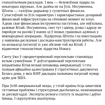
геапалітычным раскладзе. І яны — безумоўныя лідары па
некаторых кірунках. Але далёка не па ўсіх. Несумненна,
Штаты — галоўны дырыжор у сусветных фінансах.
Супастаўнай па ўсіх параметрах і характарыстыках доларавай
фінансавай інфраструктуры на сённяшні момант не існуе.
Аднак свае фінансавыя інструменты паступова, але няўхільна,
развівае Кітай. Несумненна, свет тут і цяпер, рэзка і адразу не
пяройдзе на разлікі ў юанях ці ў іншых грашовых адзінках у
міжнародных аперацыях. Лідзіруюць Штаты і па інвестыцыях
у навукова-даследчыя і доследна-канструктарскія работы. Але
па колькасці патэнтаў іх ужо абганяе той жа Кітай. І
відавочнае тэхналагічнае лідарства Новага
Свету ўжо ў сярэднетэрміновай перспектыве становіцца
вельмі сумнеўным. У доўгатэрміновай перспектыве
ініцыятывы Кітая вельмі непакояць амерыканцаў. І гэта
пазіцыя афіцыйна адлюстравана ў стратэгічных дакументах
Белага дома, у якіх КНР дакладна пазначана пагрозай нумар
адзін для ЗША.
Пры ўсёй амерыканскай моцы, у гэтай краіны ёсць шматлікія
сістэмныя праблемы і структурныя дысбалансы, назапашаныя
за дзесяцігоддзі. Эксперты рознага статуту іх выдатна і даўно
бачаць. І скрупулёзна аналізуюць.