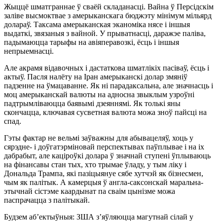
Жыццё шматграннае ў сваёй складанасці. Вайна ў Персідскім
заліве высмоктвае з амерыканскага бюджэту мінімум мільярд
долараў. Таксама амерыканская эканоміка нясе і іншыя
выдаткі, звязаныя з вайной. У прыватнасці, даражэе паліва,
падымаюцца тарыфы на авіяперавозкі, ёсць і іншыя
непрыемнасці.
Але акрамя відавочных і дастаткова шматлікіх пасіваў, ёсць і
актыў. Пасля налёту на Іран амерыканскі долар змяніў
падзенне на ўмацаванне. Як ні парадаксальна, але значнасць і
моц амерыканскай валюты на адносна звыклым узроўні
падтрымліваюцца баявымі дзеяннямі. Як толькі яны
скончацца, ключавая сусветная валюта можа зноў пайсці на
спад.
Гэты фактар не вельмі заўважны для абывацеляў, хоць у
сярэдне- і доўгатэрміновай перспектывах паўплывае і на іх
дабрабыт, але каціроўкі долара ў значнай ступені ўплываюць
на фінансавы стан тых, хто трымае ўладу, у тым ліку і
Дональда Трампа, які пазіцыянуе сябе хутчэй як бізнесмен,
чым як палітык. А камерцыя ў англа-саксонскай маральна-
этычнай сістэме каардынат па сваім цынізме можа
паспрачацца з палітыкай.
Будзем аб’ектыўныя: ЗША з’яўляюцца магутнай сілай у