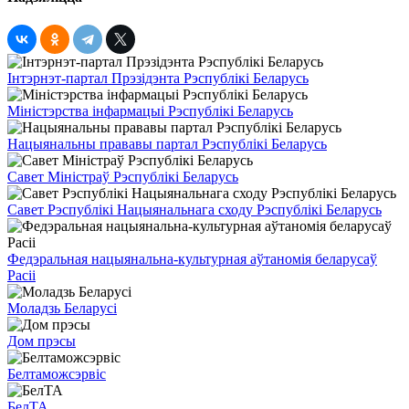
Інтэрнэт-партал Прэзідэнта Рэспублікі Беларусь
Міністэрства інфармацыі Рэспублікі Беларусь
Нацыянальны прававы партал Рэспублікі Беларусь
Савет Міністраў Рэспублікі Беларусь
Савет Рэспублікі Нацыянальнага сходу Рэспублікі Беларусь
Федэральная нацыянальна-культурная аўтаномія беларусаў
Расіі
Моладзь Беларусі
Дом прэсы
Белтаможсэрвіс
БелТА