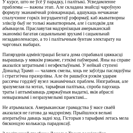
У курсе, што не ўсё ў парадку, і палітыкі. Усведамленне
праблемы — важны этап. Але складана знайсці чароўную
формулу эканамічнай рэінкарнацыі, адшукаць нечаканае
спалучэнне горкіх інгрэдыентаў рэформаў, каб жыватворны
эліксір быў не толькі жыватворным, але і салодкім для
абывацеля. Праславутая мадэрнізацыя амерыканскай
эканомікі багатая сацыяльнымі зрухамі і сацыяльнай
незадаволенасцю, а то і палітычным бунтам электарату на
чарговых выбарах.
Папярэднія адміністрацыі Белага дома спрабавалі цяжкасці
вырашыць у мяккім рэжыме, гэткімі паўмерамі. Яны на справе
аказаліся затратнымі і неэфектыўнымі. У нейкай ступені
Дональд Трамп — чалавек смелы, хоць не заўсёды паслядоўны
і стратэгічна празорлівы. Але ён рашыўся рэзкім ударам
рассячы гордзіеў вузел эканамічных праблем. Нязграбная, але
зразумелая па мэтах, тарыфная палітыка, спроба парэзаць
траты і аптымізаваць дзяржаўныя выдаткі, якія абраслі
невыразнымі і незразумелымі праектамі...
Не атрымалася. Амерыканскае грамадства ў масе сваёй
аказалася не гатова да мадэрнізму. Прыйшлося вельмі
аператыўна даваць задні ход. Гісторыя з тарыфамі летась мела
бясконцую колькасць парадоксаў.