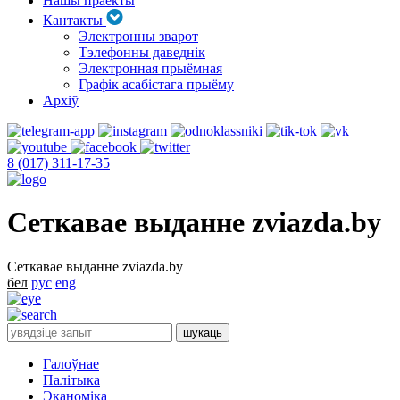
Нашы праекты
Кантакты
Электронны зварот
Тэлефонны даведнік
Электронная прыёмная
Графік асабістага прыёму
Архіў
8 (017) 311-17-35
Сеткавае выданне zviazda.by
Сеткавае выданне zviazda.by
бел
рус
eng
Галоўнае
Палітыка
Эканоміка