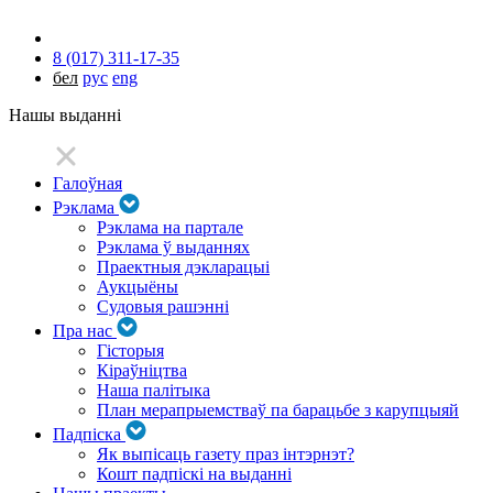
8 (017) 311-17-35
бел
рус
eng
Нашы выданні
Галоўная
Рэклама
Рэклама на партале
Рэклама ў выданнях
Праектныя дэкларацыі
Аукцыёны
Судовыя рашэнні
Пра нас
Гісторыя
Кіраўніцтва
Наша палітыка
План мерапрыемстваў па барацьбе з карупцыяй
Падпіска
Як выпісаць газету праз інтэрнэт?
Кошт падпіскі на выданні