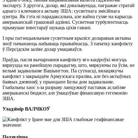
экспарту. З другога, долар, які дэвальвуецца, пагражае стратай
аднаго з ключавога актыву ЗША: сусветнага эмісійнага
цэнтра. Як гэта ні парадаксальна, але вайна гуляе на карысць
амерыканскай грашовай адзінкі. Сусветная турбулентнасць
прымушае інвестараў шукаць ціхія гавані.
І пры патэнцыяльным сусветным крызісе доларавыя актывы
зноў пачынаюць набываць прывабнасць. З пачатку канфлікту
ў Персідскім заліве долар умацаваўся.
Праўда, пасля вычарпання канфлікту яго каціроўкі могуць
вярнуцца на ранейшую парадыгму, што, мяркуючы па ўсім, не
вельмі задавальняе Вашынгтон. Па сутнасці, вялацякучы
канфлікт з закрыццём Армузскага праліва, але без актыўных
баявых дзеянняў, у прынцыпе Белы дом задавальняе.
Глабальны хаос з-за разрыву ланцужкоў паставак аслабляе
амерыканскі бюджэт, але ўмацоўвае фінансавую гегемонію
ЗША.
Уладзімір ВАЛЧКОЎ
Падзяліцца