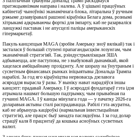
З палітычнай трыбуны Дональд Трамп раскідваўся
пратэкцыянізмам направа і налева. А ў цішыні працоўных
кабінетаў чыноўнікі эканамічнага блока, літаральна ў ручным
рэжыме дэзавуіравалі рашэнні кіраўніка Белага дома, рознымі
хітрыкамі адкрываючы форткі для імпарту, каб не разарваліся
ланцужкі паставак і не апусцелі паліцы амерыканскіх
гіпермаркетаў.
Пакуль канцэпцыя MAGA (зробім Амерыку зноў вялікай) так і
засталася ў большай ступені прапагандысцкім лозунгам, чым
эканамічнай стратэгіяй. Так, рэіндустрыялізацыя ЗША
адбываецца, але паступова, не з выбуховай дынамікай, якой
хацелася амбіцыйнаму прэзідэнту. Але шораху на ўнутраным і
сусветным фінансавых рынках ініцыятывы Дональда Трампа
нарабілі. За год яго кіраўніцтва нервовасць дзелавога
асяроддзя вырасла ў разы. У выніку нават нарадзіўся іншы
канцэпт: прадавай Амерыку. І ў асяроддзі фундатараў гэта ідэя
атрымала нашмат большую падтрымку, чым прывабная па
гучанні MAGA. І ў канцы мінулага года — у пачатку 2026-га
доларавыя актывы сталі распрадавацца. Рабілі гэта акуратна,
каб не абрынуць каціроўкі (нармальная інвестыцыйная
стратэгія), але працэс быў занадта паслядоўны. І за год долар
страціў каля 8 працэнтаў да кошыка асноўных сусветных
валют.
З аднаго боку, танная нацыянальная валюта садзейнічае