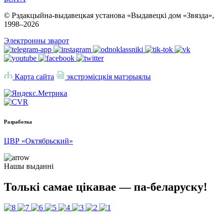
© Рэдакцыйна-выдавецкая установа «Выдавецкі дом «Звязда»,
1998–
2026
Электронны зварот
Карта сайта
экстрэмісцкія матэрыялы
Разработка
ЦВР «Октябрьский»
Нашы выданні
Толькі самае цікавае — па-беларуску!