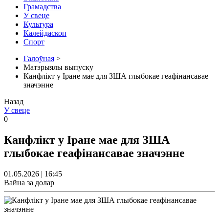
Грамадства
У свеце
Культура
Калейдаскоп
Спорт
Галоўная
>
Матэрыялы выпуску
Канфлікт у Іране мае для ЗША глыбокае геафінансавае
значэнне
Назад
У свеце
0
Канфлікт у Іране мае для ЗША
глыбокае геафінансавае значэнне
01.05.2026 | 16:45
Вайна за долар