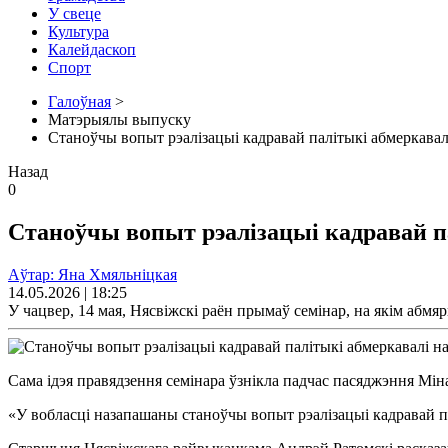
У свеце
Культура
Калейдаскоп
Спорт
Галоўная
>
Матэрыялы выпуску
Станоўчы вопыт рэалізацыі кадравай палітыкі абмеркавал
Назад
0
Станоўчы вопыт рэалізацыі кадравай п
Аўтар: Яна Хмяльніцкая
14.05.2026 | 18:25
У чацвер, 14 мая, Нясвіжскі раён прымаў семінар, на якім абмя
Сама ідэя правядзення семінара ўзнікла падчас пасяджэння М
«У вобласці назапашаны станоўчы вопыт рэалізацыі кадравай п