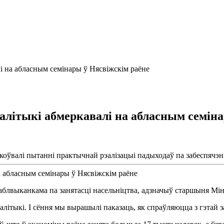
і на абласным семінары ў Нясвіжскім раёне
алітыкі абмеркавалі на абласным семіна
ркоўвалі пытанні практычнай рэалізацыі падыходаў па забеспячэн
інаблвыканкама па занятасці насельніцтва, адзначыў старшыня М
алітыкі. І сёння мы вырашылі паказаць, як спраўляюцца з гэтай