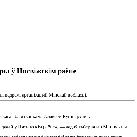
ры ў Нясвіжскім раёне
ні кадрамі арганізацый Мінскай вобласці.
інскага аблвыканкама Аляксей Кушнарэнка.
 задачай у Нясвіжскім раёне», — дадаў губернатар Міншчыны.