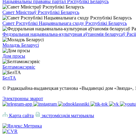
Нацыянальны прававы партал Рэспублікі Беларусь
Савет Міністраў Рэспублікі Беларусь
Савет Рэспублікі Нацыянальнага сходу Рэспублікі Беларусь
Федэральная нацыянальна-культурная аўтаномія беларусаў Расіі
Моладзь Беларусі
Дом прэсы
Белтаможсэрвіс
БелТА
© Рэдакцыйна-выдавецкая установа «Выдавецкі дом «Звязда», 
Электронны зварот
Карта сайта
экстрэмісцкія матэрыялы