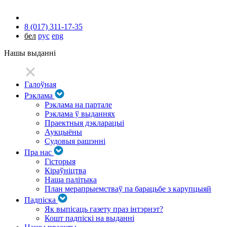
8 (017) 311-17-35
бел
рус
eng
Нашы выданні
Галоўная
Рэклама
Рэклама на партале
Рэклама ў выданнях
Праектныя дэкларацыі
Аукцыёны
Судовыя рашэнні
Пра нас
Гісторыя
Кіраўніцтва
Наша палітыка
План мерапрыемстваў па барацьбе з карупцыяй
Падпіска
Як выпісаць газету праз інтэрнэт?
Кошт падпіскі на выданні