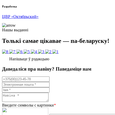
Разработка
ЦВР «Октябрьский»
Нашы выданні
Толькі самае цікавае — па-беларуску!
Напішыце ў рэдакцыю
Даведаліся пра навіну? Паведаміце нам
Введите символы с картинки
*