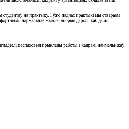
вень забяспечанасці кадрамі ў арганізацыях складае звыш
 студэнтаў на практыку. І ўжо падчас практыкі мы ствараем
фортнымі: нармальнае жыллё, добрыя дарогі, каб дзіця
глядзелі паспяховыя прыклады работы з кадрамі наймальнікаў