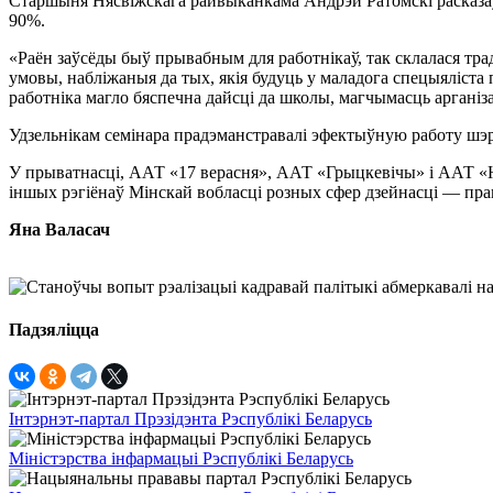
Старшыня Нясвіжскага райвыканкама Андрэй Ратомскі расказаў, 
90%.
«Раён заўсёды быў прывабным для работнікаў, так склалася тр
умовы, набліжаныя да тых, якія будуць у маладога спецыяліста
работніка магло бяспечна дайсці да школы, магчымасць арганіз
Удзельнікам семінара прадэманстравалі эфектыўную работу шэ
У прыватнасці, ААТ «17 верасня», ААТ «Грыцкевічы» і ААТ «Но
іншых рэгіёнаў Мінскай вобласці розных сфер дзейнасці — прам
Яна Валасач
Падзяліцца
Інтэрнэт-партал Прэзідэнта Рэспублікі Беларусь
Міністэрства інфармацыі Рэспублікі Беларусь