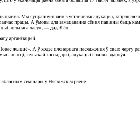
што ў эканоміцы раёна занята больш за 17 тысяч чалавек, а ўзро
адыцыйна. Мы супрацоўнічаем з установамі адукацыі, запрашаючы
 падчас працы. А ўмовы для замацавання сёння павінны быць кам
ацыі вольнага часу», — дадаў ён.
рагу арганізацый.
вае жыццё». А ў ходзе пленарнага пасяджэння ў сваю чаргу раз
ысловасці, сельскай гаспадаркі, адукацыі і аховы здароўя.