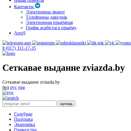
Нашы праекты
Кантакты
Электронны зварот
Тэлефонны даведнік
Электронная прыёмная
Графік асабістага прыёму
Архіў
8 (017) 311-17-35
Сеткавае выданне zviazda.by
Сеткавае выданне zviazda.by
бел
рус
eng
Галоўнае
Палітыка
Эканоміка
Грамадства