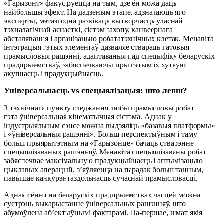
«Гарызонт» факусіруецца на тым, дзе ён можа даць
найбольшы эфект. На дадзеным этапе, адзначаюць яго
эксперты, мэтазгодна развіваць вытворчасць уласнай
тэхналагічнай аснасткі, сістэм захопу, канвеернага
абсталявання і арганізацыю робататэхнічных клетак. Менавіта
інтэграцыя гэтых элементаў дазваляе ствараць гатовыя
прамысловыя рашэнні, адаптаваныя пад спецыфіку беларускіх
прадпрыемстваў, забяспечваючы пры гэтым іх хуткую
акупнасць і прадукцыйнасць.
Універсальнасць vs спецыялізацыя: што лепш?
З тэхнічнага пункту гледжання любы прамысловы робат —
гэта ўніверсальная кінематычная сістэма. Аднак у
індустрыяльным сэнсе можна выдзяліць «базавыя платформы»
і «ўніверсальныя рашэнні». Больш перспектыўным і таму
больш прыярытэтным на «Гарызонце» бачаць стварэнне
спецыялізаваных рашэнняў. Менавіта спецыялізаваны робат
забяспечвае максімальную прадукцыйнасць і аптымізацыю
цыклавых аперацый, з’яўляецца на парадак больш танным,
павышае канкурэнтаздольнасць сучаснай прамысловасці.
Аднак сёння на беларускіх прадпрыемствах часцей можна
сустрэць выкарыстанне ўніверсальных рашэнняў, што
абумоўлена аб’ектыўнымі фактарамі. Па-першае, шмат якія