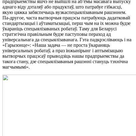
прадпрыемствы яшчэ не выйшлі на аб’ёмы масавага выпуску
аднаго віду дэталяў або прадуктаў, што патрабуе гібкасці,
якую цяжка забяспечыць вузкаспецыялізаваным рашэннем.
Па-другое, часта вытворчыя працэсы патрабуюць дадатковай
стандартызацыі і аўтаматызацыі, перш чым на іх можна будзе
ўкараніць спецыялізаваных робатаў. Таму для Беларусі
стратэгічна правільным будзе паступовы пераход ад
універсальнага да спецыялізаванага. Гэта падкрэсліваюць і на
«Гарызонце»: «Наша задача — не проста ўкараняць
універсальных робатаў, а праз інжынірынг і аптымізацыю
вытворчых працэсаў прыводзіць нашы прадпрыемствы да
такога стану, дзе спецыялізаваныя рашэнні стануць тэхнічна
магчымымі».