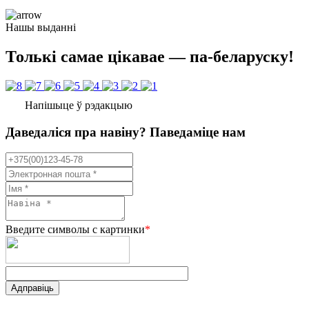
Нашы выданні
Толькі самае цікавае — па-беларуску!
Напішыце ў рэдакцыю
Даведаліся пра навіну? Паведаміце нам
Введите символы с картинки
*
Адправіць