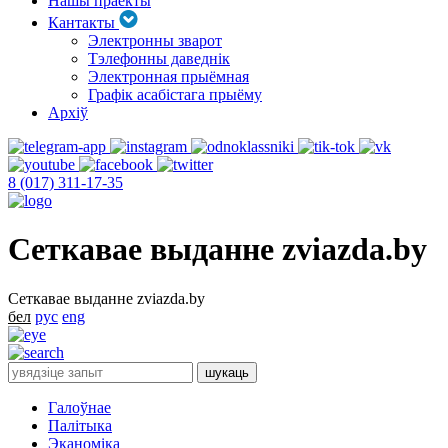
Нашы праекты
Кантакты
Электронны зварот
Тэлефонны даведнік
Электронная прыёмная
Графік асабістага прыёму
Архіў
8 (017) 311-17-35
Сеткавае выданне zviazda.by
Сеткавае выданне zviazda.by
бел
рус
eng
Галоўнае
Палітыка
Эканоміка