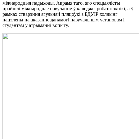
міжнародныя падыходы. Акрамя таго, яго спецыялісты
прайшлі міжнароднае навучанне ў каледжы робататэхнікі, а ў
рамках стварэння агульнай пляцоўкі з БДУІР холдынг
нацэлены на аказанне дапамогі навучальным установам і
студэнтам у атрыманні вопыту.