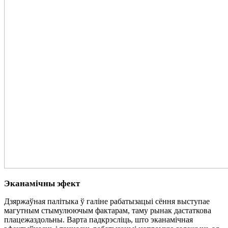
Эканамічны эфект
Дзяржаўная палітыка ў галіне рабатызацыі сёння выступае
магутным стымулюючым фактарам, таму рынак дастаткова
плацежаздольны. Варта падкрэсліць, што эканамічная