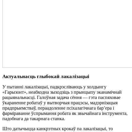
Актуальнасць глыбокай лакалізацыі
У пытанні лакалізацыі, падкрэсліваюць у холдынгу
«Гарызонт», неабходна зыходзіць з прынцыпу эканамічнай
рацыянальнасці. Галоўная задача сёння — гэта паспяховае
ўкараненне робатаў у вытворчыя працэсы, мадэрнізацыя
прадпрыемстваў, пераадоленне псіхалагічнага бар’ера і
фарміраванне ўспрымання робата як звычайнага інструмента,
падобнага да такарнага станка.
Што датычыцца канкрэтных крокаў па лакалізацыі, то