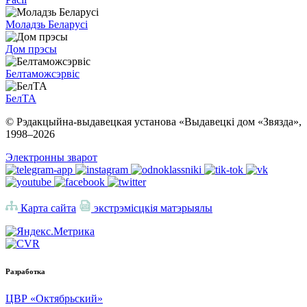
Моладзь Беларусі
Дом прэсы
Белтаможсэрвіс
БелТА
© Рэдакцыйна-выдавецкая установа «Выдавецкі дом «Звязда»,
1998–
2026
Электронны зварот
Карта сайта
экстрэмісцкія матэрыялы
Разработка
ЦВР «Октябрьский»