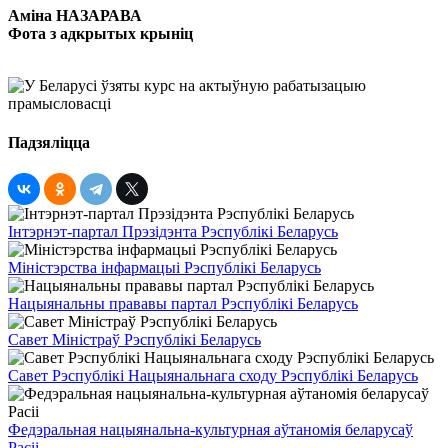
Аміна НАЗАРАВА
Фота з адкрытых крыніц
Падзяліцца
Інтэрнэт-партал Прэзідэнта Рэспублікі Беларусь
Міністэрства інфармацыі Рэспублікі Беларусь
Нацыянальны прававы партал Рэспублікі Беларусь
Савет Міністраў Рэспублікі Беларусь
Савет Рэспублікі Нацыянальнага сходу Рэспублікі Беларусь
Федэральная нацыянальна-культурная аўтаномія беларусаў
Расіі