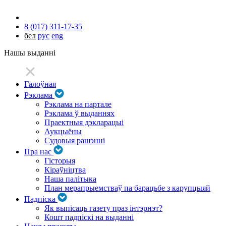
8 (017) 311-17-35
бел
рус
eng
Нашы выданні
Галоўная
Рэклама
Рэклама на партале
Рэклама ў выданнях
Праектныя дэкларацыі
Аукцыёны
Судовыя рашэнні
Пра нас
Гісторыя
Кіраўніцтва
Наша палітыка
План мерапрыемстваў па барацьбе з карупцыяй
Падпіска
Як выпісаць газету праз інтэрнэт?
Кошт падпіскі на выданні