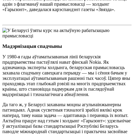
адзін з флагманаў нашай прамысловасці — холдынг
«Гарызонт», даведалася карэспандэнт газеты «Звязда».
Мадэрнізацыя спадчыны
У 1980-я гады аўтаматызаваныя лініі беларускія
прадпрыемствы пастаўлялі нават фінскай Nokіа. Як
адзначаюць эксперты холдынга, беларуская прамысловасць
захавала спадчыну савецкага перыяду — мы і сёння бачым у
эксплуатацыі аўтаматызаваныя рашэнні тых часоў. Цяпер яны
праходзяць этап глыбокай рэвізіі на многіх прадпрыемствах
краіны, што становіцца падмуркам для іх паслядоўнай
мадэрнізацыі і тэхналагічнага абнаўлення.
Да таго ж, у Беларусі захаваны моцны агульнаінжынерны
патэнцыял. Аднак сусветныя тэхналогіі зрабілі вялікі крок
наперад, таму наша задача — адаптаваць і пераняць іх вопыт.
Актыўна працуе над гэтым і холдынг «Гарызонт»: удзельнічае
ў актуалізацыі базы стандартызацыі Рэспублікі Беларусь
паводле міжнароднай стандартызацыі і практычна засвойвае