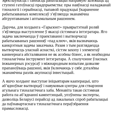
эфектыўнасць і таннасць рабатызацыі напрамую залежыць ад
ступені гатоўнасці прадпрыемства: пры наяўнасці наладжанай
тэхналогіі і серыйнасці, тыпавой прадукцыі ўкараненне
рабатызаваных комплексаў з’яўляецца эканамічна
абгрунтаваным і аптымальным рашэннем.
Дарэчы, для холдынга «Гарызонт» прыярытэтнай роляй
з’яўляецца выступленне ў якасці сістэмнага інтэгратара. Яго
задача заключаецца ў праектаванні і вытворчасці
рабатызаваных рашэнняў «пад ключ», якія вызначаюць
канкрэтныя задачы заказчыка. Разам з тым разглядаецца
вытворчасць уласнай аснасткі, сістэм захопу і элементаў
канвеернага абсталявання не як асобны бізнес, а як неабходны
тэхналагічны інструмент інтэгратара. А спалучэнне ўласных
інжынерных рэсурсаў з міжнародным вопытам дазваляе
прапаноўваць рашэнні, якія ўключаюць у сябе дэталёвы
эканамічны разлік акупнасці інвестыцый.
А яшчэ холдынг выступае ініцыятарам кааперацыі, што
аб’ядноўвае вытворцаў і навуковыя цэнтры для стварэння
агульнага тэхналагічнага хаба. Менавіта такая сістэмная
работа па аб’яднанні кампетэнцый, упэўнены эксперты,
дазволіць Беларусі перайсці ад лакальных спроб рабатызацыі
да паўнавартаснага тэхналагічнага пераўзбраення
прамысловасці.