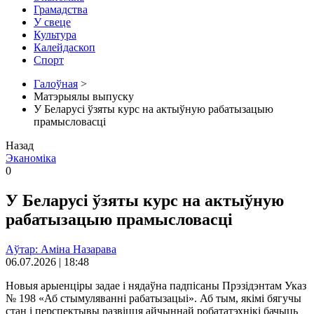
Грамадства
У свеце
Культура
Калейдаскоп
Спорт
Галоўная
>
Матэрыялы выпуску
У Беларусі ўзяты курс на актыўную рабатызацыю
прамысловасці
Назад
Эканоміка
0
У Беларусі ўзяты курс на актыўную
рабатызацыю прамысловасці
Аўтар: Аміна Назарава
06.07.2026 | 18:48
Новыя арыенціры задае і нядаўна падпісаны Прэзідэнтам Указ
№ 198 «Аб стымуляванні рабатызацыі». Аб тым, якімі бягучы
стан і перспектывы развіцця айчыннай робататэхнікі бачыць