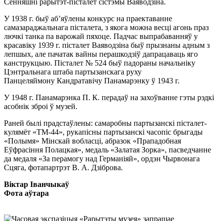
Сённяшні рарытэт-пісталет сістэмы Ваяводзіна.
У 1938 г. быў аб’яўлены конкурс на праектаванне
самазараджальнага пісталета, з якога можна весці агонь праз
лючкі танка па варожай пяхоце. Падчас выпрабаванняў у
красавіку 1939 г. пісталет Ваяводзіна быў прызнаны адным з
лепшых, але пачатак вайны перашкодзіў дапрацаваць яго
канструкцыю. Пісталет № 524 быў падораны начальніку
Цэнтральнага штаба партызанскага руху
Панцеляймону Кандратавічу Панамарэнку ў 1943 г.
У 1948 г. Панамарэнка П. К. перадаў на захоўванне гэты рэдкі
асобнік зброі ў музей.
Раней былі прадстаўлены: самаробны партызанскі пісталет-
кулямёт «ТМ-44», рукапісны партызанскі часопіс брыгады
«Полымя» Мінскай вобласці, абразок «Прападобная
Еўфрасіння Полацкая», медаль «Залатая Зорка», пасведчанне
да медаля «За перамогу над Германіяй», ордэн Чырвонага
Сцяга, фотапартрэт В. А. Дзіброва.
Віктар Іванчыкаў
Фота аўтара