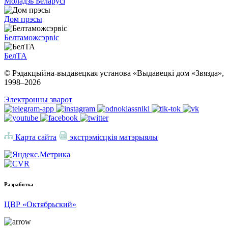
Моладзь Беларусі
Дом прэсы
Белтаможсэрвіс
БелТА
© Рэдакцыйна-выдавецкая установа «Выдавецкі дом «Звязда»,
1998–
2026
Электронны зварот
Карта сайта
экстрэмісцкія матэрыялы
Разработка
ЦВР «Октябрьский»