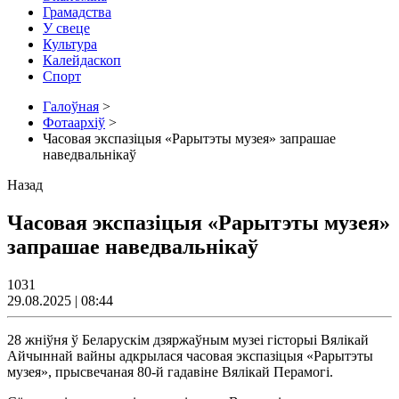
Грамадства
У свеце
Культура
Калейдаскоп
Спорт
Галоўная
>
Фотаархіў
>
Часовая экспазіцыя «Рарытэты музея» запрашае
наведвальнікаў
Назад
Часовая экспазіцыя «Рарытэты музея»
запрашае наведвальнікаў
1031
29.08.2025 | 08:44
28 жніўня ў Беларускім дзяржаўным музеі гісторыі Вялікай
Айчыннай вайны адкрылася часовая экспазіцыя «Рарытэты
музея», прысвечаная 80-й гадавіне Вялікай Перамогі.