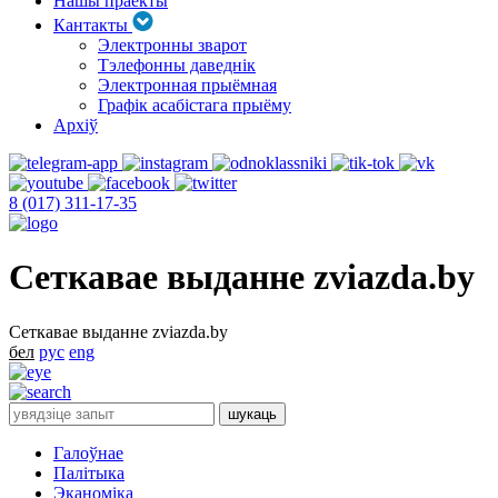
Нашы праекты
Кантакты
Электронны зварот
Тэлефонны даведнік
Электронная прыёмная
Графік асабістага прыёму
Архіў
8 (017) 311-17-35
Сеткавае выданне zviazda.by
Сеткавае выданне zviazda.by
бел
рус
eng
Галоўнае
Палітыка
Эканоміка