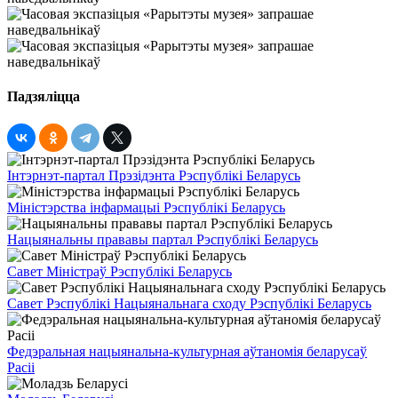
Падзяліцца
Інтэрнэт-партал Прэзідэнта Рэспублікі Беларусь
Міністэрства інфармацыі Рэспублікі Беларусь
Нацыянальны прававы партал Рэспублікі Беларусь
Савет Міністраў Рэспублікі Беларусь
Савет Рэспублікі Нацыянальнага сходу Рэспублікі Беларусь
Федэральная нацыянальна-культурная аўтаномія беларусаў
Расіі