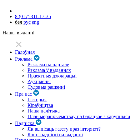
8 (017) 311-17-35
бел
рус
eng
Нашы выданні
Галоўная
Рэклама
Рэклама на партале
Рэклама ў выданнях
Праектныя дэкларацыі
Аукцыёны
Судовыя рашэнні
Пра нас
Гісторыя
Кіраўніцтва
Наша палітыка
План мерапрыемстваў па барацьбе з карупцыяй
Падпіска
Як выпісаць газету праз інтэрнэт?
Кошт падпіскі на выданні