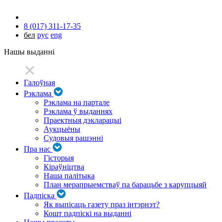
8 (017) 311-17-35
бел
рус
eng
Нашы выданні
Галоўная
Рэклама
Рэклама на партале
Рэклама ў выданнях
Праектныя дэкларацыі
Аукцыёны
Судовыя рашэнні
Пра нас
Гісторыя
Кіраўніцтва
Наша палітыка
План мерапрыемстваў па барацьбе з карупцыяй
Падпіска
Як выпісаць газету праз інтэрнэт?
Кошт падпіскі на выданні