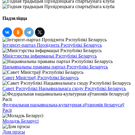
Падзяліцца
Інтэрнэт-партал Прэзідэнта Рэспублікі Беларусь
Міністэрства інфармацыі Рэспублікі Беларусь
Нацыянальны прававы партал Рэспублікі Беларусь
Савет Міністраў Рэспублікі Беларусь
Савет Рэспублікі Нацыянальнага сходу Рэспублікі Беларусь
Федэральная нацыянальна-культурная аўтаномія беларусаў
Расіі
Моладзь Беларусі
Дом прэсы