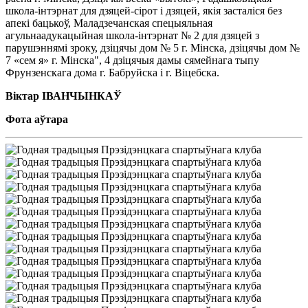
школа-інтэрнат для дзяцей-сірот і дзяцей, якія засталіся без
апекі бацькоў, Маладзечанская спецыяльная
агульнаадукацыйная школа-інтэрнат № 2 для дзяцей з
парушэннямі зроку, дзіцячы дом № 5 г. Мінска, дзіцячы дом №
7 «сем я» г. Мінска", 4 дзіцячыя дамы сямейнага тыпу
Фрунзенскага дома г. Бабруйска і г. Віцебска.
Віктар ІВАНЧЫНКАЎ
Фота аўтара