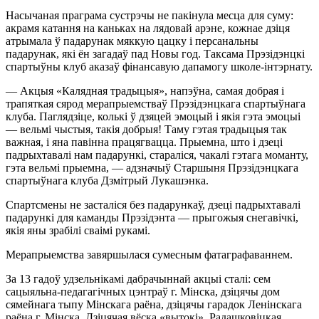
Насычаная праграма сустрэчы не пакінула месца для суму:
акрамя катання на каньках на лядовай арэне, кожнае дзіця
атрымала ў падарунак мяккую цацку і персанальны
падарунак, які ён загадаў пад Новы год. Таксама Прэзідэнцкі
спартыўны клуб аказаў фінансавую дапамогу школе-інтэрнату.
— Акцыя «Калядная традыцыя», напэўна, самая добрая і
трапяткая сярод мерапрыемстваў Прэзідэнцкага спартыўнага
клуба. Паглядзіце, колькі ў дзяцей эмоцый і якія гэта эмоцыі
— вельмі чыстыя, такія добрыя! Таму гэтая традыцыя так
важная, і яна павінна працягвацца. Прыемна, што і дзеці
падрыхтавалі нам падарункі, стараліся, чакалі гэтага моманту,
гэта вельмі прыемна, — адзначыў Старшыня Прэзідэнцкага
спартыўнага клуба Дзмітрый Лукашэнка.
Спартсмены не засталіся без падарункаў, дзеці падрыхтавалі
падарункі для каманды Прэзідэнта — прыгожыя снегавічкі,
якія яны зрабілі сваімі рукамі.
Мерапрыемства завяршылася сумесным фатаграфаваннем.
За 13 гадоў удзельнікамі дабрачыннай акцыі сталі: сем
сацыяльна-педагагічных цэнтраў г. Мінска, дзіцячы дом
сямейнага тыпу Мінскага раёна, дзіцячы гарадок Ленінскага
раёна г. Мінска, Дзіцячая вёска «вытокі», Радашковіцкая