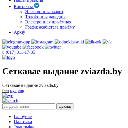
Нашы праекты
Кантакты
Электронны зварот
Тэлефонны даведнік
Электронная прыёмная
Графік асабістага прыёму
Архіў
8 (017) 311-17-35
Сеткавае выданне zviazda.by
Сеткавае выданне zviazda.by
бел
рус
eng
Галоўнае
Палітыка
Эканоміка