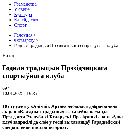
Грамадства
У свеце
Культура
Калейдаскоп
Спорт
Галоўная
>
Фотаархіў
>
Годная традыцыя Прэзідэнцкага спартыўнага клуба
Назад
Годная традыцыя Прэзідэнцкага
спартыўнага клуба
697
10.01.2025 | 16:35
10 студзеня ў «Алімпік Арэне» адбылася дабрачынная
акцыя «Калядная традыцыя» – хакейна каманда
Прэзідэнта Рэспублікі Беларусь і Прэзідэнцкі спартыўны
клуб запрасілі да сябе ў госці выхаванцаў Гарадзейскай
спецыяльнай школы-інтэрнат.