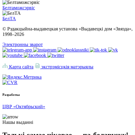
Белтаможсэрвіс
БелТА
© Рэдакцыйна-выдавецкая установа «Выдавецкі дом «Звязда»,
1998–
2026
Электронны зварот
Карта сайта
экстрэмісцкія матэрыялы
Разработка
ЦВР «Октябрьский»
Нашы выданні