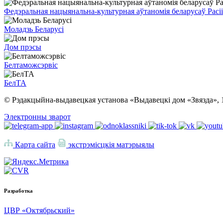
Федэральная нацыянальна-культурная аўтаномія беларусаў Расіі
Моладзь Беларусі
Дом прэсы
Белтаможсэрвіс
БелТА
© Рэдакцыйна-выдавецкая установа «Выдавецкі дом «Звязда», 
Электронны зварот
Карта сайта
экстрэмісцкія матэрыялы
Разработка
ЦВР «Октябрьский»