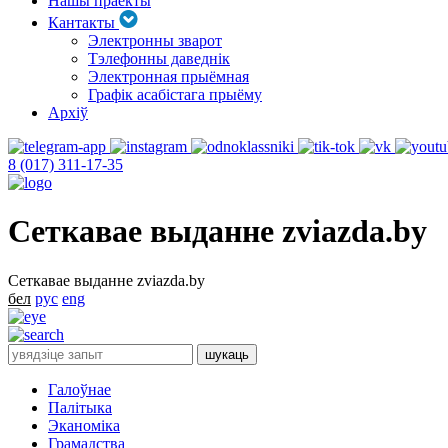
Нашы праекты
Кантакты
Электронны зварот
Тэлефонны даведнік
Электронная прыёмная
Графік асабістага прыёму
Архіў
8 (017) 311-17-35
Сеткавае выданне zviazda.by
Сеткавае выданне zviazda.by
бел
рус
eng
Галоўнае
Палітыка
Эканоміка
Грамадства