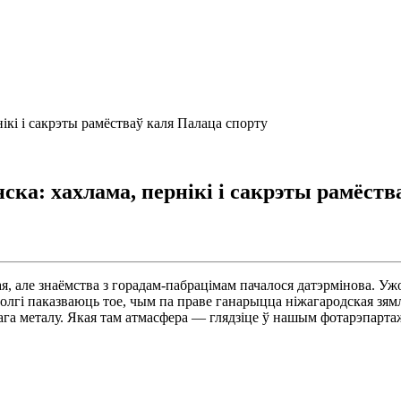
ікі і сакрэты рамёстваў каля Палаца спорту
ска: хахлама, пернікі і сакрэты рамёств
я, але знаёмства з горадам-пабрацімам пачалося датэрмінова. У
лгі паказваюць тое, чым па праве ганарыцца ніжагародская зямля
цкага металу. Якая там атмасфера — глядзіце ў нашым фотарэпарта