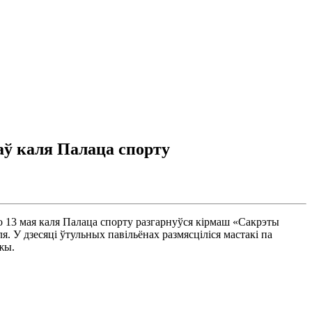
аў каля Палаца спорту
жо 13 мая каля Палаца спорту разгарнуўся кірмаш «Сакрэты
. У дзесяці ўтульных павільёнах размясціліся мастакі па
жы.