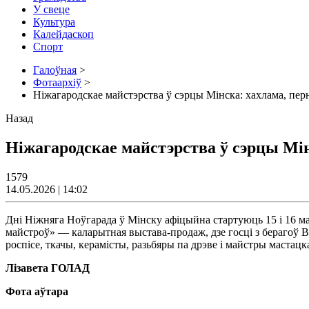
У свеце
Культура
Калейдаскоп
Спорт
Галоўная
>
Фотаархіў
>
Ніжагародскае майстэрства ў сэрцы Мінска: хахлама, перн
Назад
Ніжагародскае майстэрства ў сэрцы Мін
1579
14.05.2026 | 14:02
Дні Ніжняга Ноўгарада ў Мінску афіцыйна стартуюць 15 і 16 ма
майстроў» — каларытная выстава-продаж, дзе госці з берагоў Во
роспісе, ткачы, керамісты, разьбяры па дрэве і майстры маста
Лізавета ГОЛАД
Ф
ота аўтара