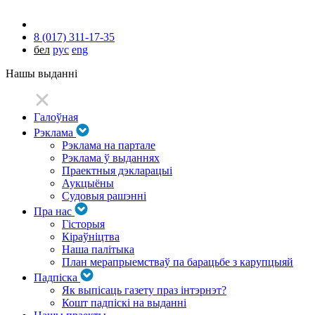
8 (017) 311-17-35
бел
рус
eng
Нашы выданні
Галоўная
Рэклама
Рэклама на партале
Рэклама ў выданнях
Праектныя дэкларацыі
Аукцыёны
Судовыя рашэнні
Пра нас
Гісторыя
Кіраўніцтва
Наша палітыка
План мерапрыемстваў па барацьбе з карупцыяй
Падпіска
Як выпісаць газету праз інтэрнэт?
Кошт падпіскі на выданні