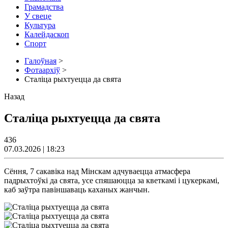
Грамадства
У свеце
Культура
Калейдаскоп
Спорт
Галоўная
>
Фотаархіў
>
Сталіца рыхтуецца да свята
Назад
Сталіца рыхтуецца да свята
436
07.03.2026 | 18:23
Сёння, 7 сакавіка над Мінскам адчуваецца атмасфера
падрыхтоўкі да свята, усе спяшаюцца за кветкамі і цукеркамі,
каб заўтра павіншаваць каханых жанчын.