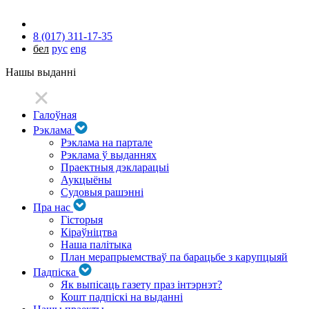
8 (017) 311-17-35
бел
рус
eng
Нашы выданні
Галоўная
Рэклама
Рэклама на партале
Рэклама ў выданнях
Праектныя дэкларацыі
Аукцыёны
Судовыя рашэнні
Пра нас
Гісторыя
Кіраўніцтва
Наша палітыка
План мерапрыемстваў па барацьбе з карупцыяй
Падпіска
Як выпісаць газету праз інтэрнэт?
Кошт падпіскі на выданні