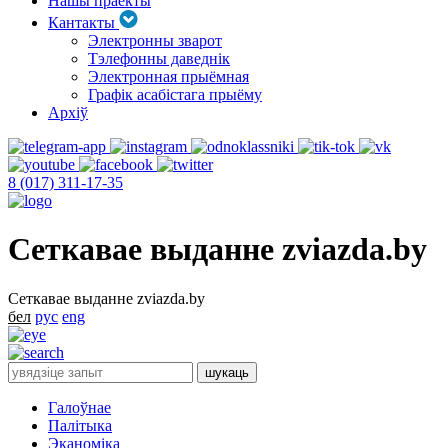
Нашы праекты
Кантакты
Электронны зварот
Тэлефонны даведнік
Электронная прыёмная
Графік асабістага прыёму
Архіў
8 (017) 311-17-35
Сеткавае выданне zviazda.by
Сеткавае выданне zviazda.by
бел
рус
eng
Галоўнае
Палітыка
Эканоміка