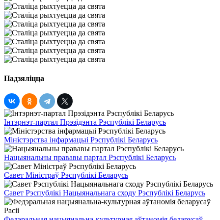
Падзяліцца
Інтэрнэт-партал Прэзідэнта Рэспублікі Беларусь
Міністэрства інфармацыі Рэспублікі Беларусь
Нацыянальны прававы партал Рэспублікі Беларусь
Савет Міністраў Рэспублікі Беларусь
Савет Рэспублікі Нацыянальнага сходу Рэспублікі Беларусь
Федэральная нацыянальна-культурная аўтаномія беларусаў