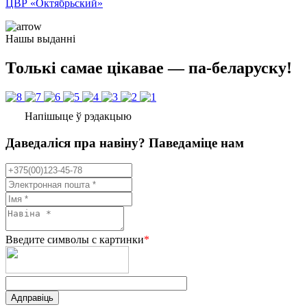
ЦВР «Октябрьский»
Нашы выданні
Толькі самае цікавае — па-беларуску!
Напішыце ў рэдакцыю
Даведаліся пра навіну? Паведаміце нам
Введите символы с картинки
*
Адправіць