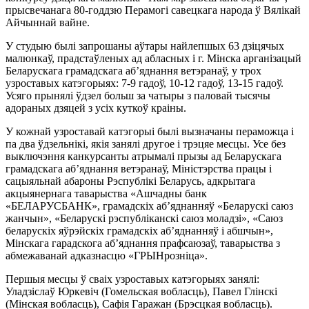
прысвечанага 80-годдзю Перамогі савецкага народа ў Вялікай
Айчыннай вайне.
У студыю былі запрошаны аўтары найлепшых 63 дзіцячых
малюнкаў, прадстаўленых ад абласных і г. Мінска арганізацый
Беларускага грамадскага аб’яднання ветэранаў, у трох
узроставых катэгорыях: 7-9 гадоў, 10-12 гадоў, 13-15 гадоў.
Усяго прынялі ўдзел больш за чатыры з паловай тысячы
адораных дзяцей з усіх куткоў краіны.
У кожнай узроставай катэгорыі былі вызначаны пераможца і
па два ўдзельнікі, якія занялі другое і трэцяе месцы. Усе без
выключэння канкурсанты атрымалі прызы ад Беларускага
грамадскага аб’яднання ветэранаў, Міністэрства працы і
сацыяльнай абароны Рэспублікі Беларусь, адкрытага
акцыянернага таварыства «Ашчадны банк
«БЕЛАРУСБАНК», грамадскіх аб’яднанняў «Беларускі саюз
жанчын», «Беларускі рэспубліканскі саюз моладзі», «Саюз
беларускіх яўрэйскіх грамадскіх аб’яднанняў і абшчын»,
Мінскага гарадскога аб’яднання прафсаюзаў, таварыства з
абмежаванай адказнасцю «ГРЫНрозніца».
Першыя месцы ў сваіх узроставых катэгорыях занялі:
Уладзіслаў Юркевіч (Гомельская вобласць), Павел Глінскі
(Мінская вобласць), Сафія Гаражан (Брэсцкая вобласць).