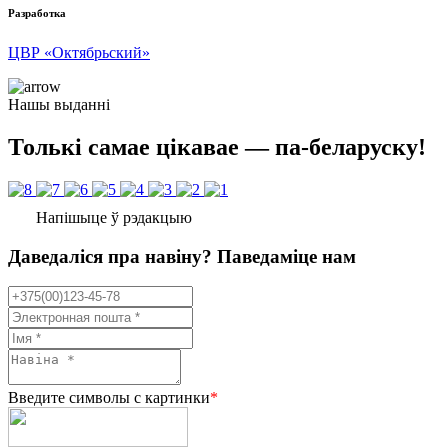
Разработка
ЦВР «Октябрьский»
Нашы выданні
Толькі самае цікавае — па-беларуску!
Напішыце ў рэдакцыю
Даведаліся пра навіну? Паведаміце нам
Введите символы с картинки
*