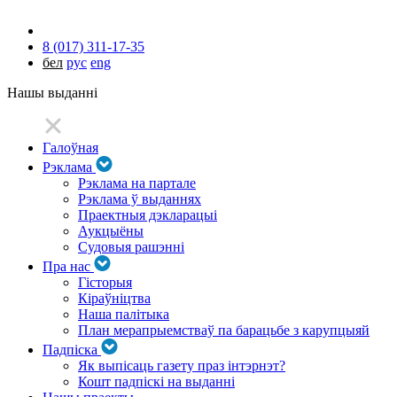
8 (017) 311-17-35
бел
рус
eng
Нашы выданні
Галоўная
Рэклама
Рэклама на партале
Рэклама ў выданнях
Праектныя дэкларацыі
Аукцыёны
Судовыя рашэнні
Пра нас
Гісторыя
Кіраўніцтва
Наша палітыка
План мерапрыемстваў па барацьбе з карупцыяй
Падпіска
Як выпісаць газету праз інтэрнэт?
Кошт падпіскі на выданні