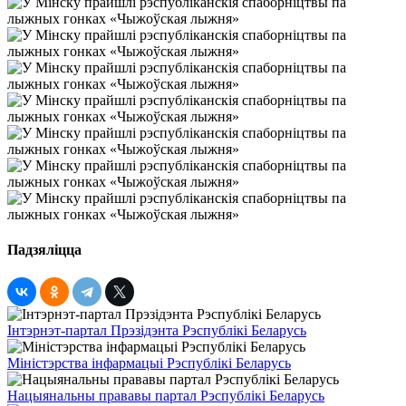
Падзяліцца
Інтэрнэт-партал Прэзідэнта Рэспублікі Беларусь
Міністэрства інфармацыі Рэспублікі Беларусь
Нацыянальны прававы партал Рэспублікі Беларусь