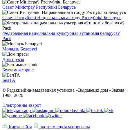
Савет Міністраў Рэспублікі Беларусь
Савет Рэспублікі Нацыянальнага сходу Рэспублікі Беларусь
Федэральная нацыянальна-культурная аўтаномія беларусаў
Расіі
Моладзь Беларусі
Дом прэсы
Белтаможсэрвіс
БелТА
© Рэдакцыйна-выдавецкая установа «Выдавецкі дом «Звязда»,
1998–
2026
Электронны зварот
Карта сайта
экстрэмісцкія матэрыялы