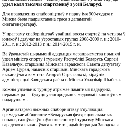
удзел каля тысячы спартсменаў з усёй Беларусі.
Для правядзення спаборніцтваў у парку імя 900-годдзя г.
Мінска была падрыхтавана траса з дапамогай
снегагенератараў.
У праграму спаборніцтваў увайшлі восем стартаў, па чатыры ў
юнакоў і дзяўчат ва ўзроставых групах 2008-2009 г. н.; 2010-
2011 г. н.; 2012-2013 г. н.; 2014-2015 г. н.
Ва ўрачыстай цырымоніі адкрыцця мерапрыемства прынялі
ўдзел міністр спорту і турызму Рэспублікі Беларусь Сяргей
Кавальчук, старшыня Мінскага гарадскога Савета дэпутатаў
Арцём Цуран, намеснік старшыні Мінскага гарадскога
выканаўчага камітэта Андрэй Стрыгальскі, кіраўнік
адміністрацыі Заводскага раёна г. Мінска Уладзімір Шыбека.
Кожны ўдзельнік турніру атрымае памятныя падарункі,
пераможцы — будуць узнагароджаны медалямі і каштоўнымі
падарункамі.
Арганізатарамі лыжных спаборніцтваў з’яўляюцца:
грамадскае аб’яднанне «Беларуская федэрацыя лыжных
гонак», галоўнае ўпраўленне спорту і турызму Мінскага
гарадскога выканаўчага камітэта, адміністрацыя Заводскага