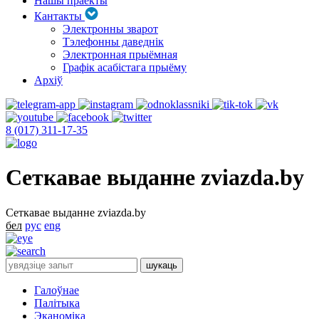
Нашы праекты
Кантакты
Электронны зварот
Тэлефонны даведнік
Электронная прыёмная
Графік асабістага прыёму
Архіў
8 (017) 311-17-35
Сеткавае выданне zviazda.by
Сеткавае выданне zviazda.by
бел
рус
eng
Галоўнае
Палітыка
Эканоміка