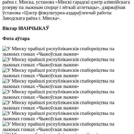
раёна г. Мінска, установа «Мінскі гарадскі цэнтр алімпійскага
рэзерву па лыжным спорце і лёгкай атлетыцы», дзяржаўная
ўстанова «Цэнтр фізкультурна-аздараўленчай работы
Заводскага раёна г. Мінска».
Віктар ІВАНЧЫКАЎ
Фота аўтара