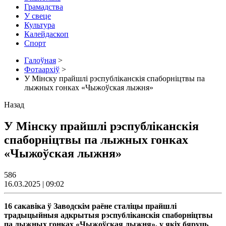
Грамадства
У свеце
Культура
Калейдаскоп
Спорт
Галоўная
>
Фотаархіў
>
У Мінску прайшлі рэспубліканскія спаборніцтвы па
лыжных гонках «Чыжоўская лыжня»
Назад
У Мінску прайшлі рэспубліканскія
спаборніцтвы па лыжных гонках
«Чыжоўская лыжня»
586
16.03.2025 | 09:02
16 сакавіка ў Заводскім раёне сталіцы прайшлі
традыцыйныя адкрытыя рэспубліканскія спаборніцтвы
па лыжных гонках «Чыжоўская лыжня», у якіх бяруць