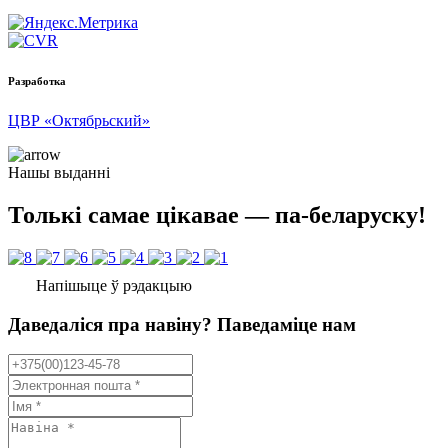
Разработка
ЦВР «Октябрьский»
Нашы выданні
Толькі самае цікавае — па-беларуску!
Напішыце ў рэдакцыю
Даведаліся пра навіну? Паведаміце нам