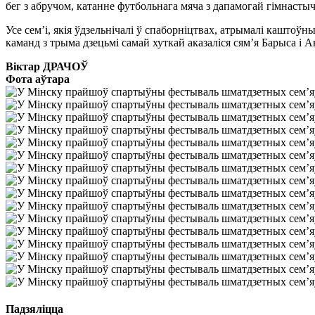
бег з абручом, катанне футбольнага мяча з дапамогай гімнастычн
Усе сем’і, якія ўдзельнічалі ў спаборніцтвах, атрымалі каштоў
каманд з трыма дзецьмі самай хуткай аказаліся сям’я Барыса і
Віктар ДРАЧОЎ
Фота аўтара
Падзяліцца