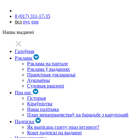
8 (017) 311-17-35
бел
рус
eng
Нашы выданні
Галоўная
Рэклама
Рэклама на партале
Рэклама ў выданнях
Праектныя дэкларацыі
Аукцыёны
Судовыя рашэнні
Пра нас
Гісторыя
Кіраўніцтва
Наша палітыка
План мерапрыемстваў па барацьбе з карупцыяй
Падпіска
Як выпісаць газету праз інтэрнэт?
Кошт падпіскі на выданні