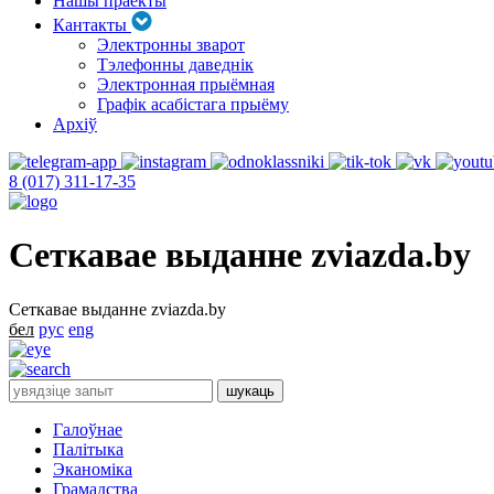
Нашы праекты
Кантакты
Электронны зварот
Тэлефонны даведнік
Электронная прыёмная
Графік асабістага прыёму
Архіў
8 (017) 311-17-35
Сеткавае выданне zviazda.by
Сеткавае выданне zviazda.by
бел
рус
eng
Галоўнае
Палітыка
Эканоміка
Грамадства