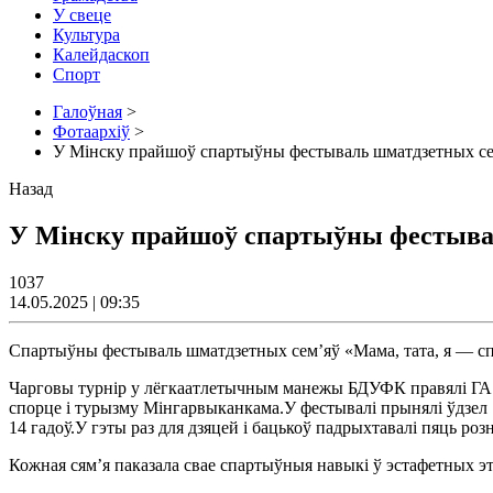
У свеце
Культура
Калейдаскоп
Спорт
Галоўная
>
Фотаархіў
>
У Мінску прайшоў спартыўны фестываль шматдзетных сем
Назад
У Мінску прайшоў спартыўны фестывал
1037
14.05.2025 | 09:35
Спартыўны фестываль шматдзетных сем’яў «Мама, тата, я — спар
Чарговы турнір у лёгкаатлетычным манежы БДУФК правялі ГА «
спорце і турызму Мінгарвыканкама.У фестывалі прынялі ўдзел 18
14 гадоў.У гэты раз для дзяцей і бацькоў падрыхтавалі пяць ро
Кожная сям’я паказала свае спартыўныя навыкі ў эстафетных эт