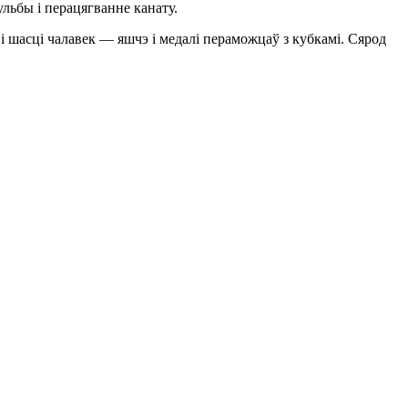
ульбы і перацягванне канату.
 і шасці чалавек — яшчэ і медалі пераможцаў з кубкамі. Сярод