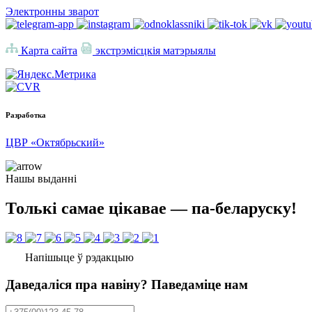
Электронны зварот
Карта сайта
экстрэмісцкія матэрыялы
Разработка
ЦВР «Октябрьский»
Нашы выданні
Толькі самае цікавае — па-беларуску!
Напішыце ў рэдакцыю
Даведаліся пра навіну? Паведаміце нам