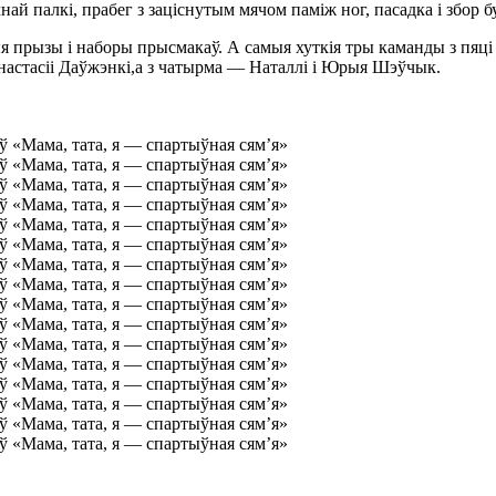
ай палкі, прабег з заціснутым мячом паміж ног, пасадка і збор б
ныя прызы і наборы прысмакаў. А самыя хуткія тры каманды з пяці
 Анастасіі Даўжэнкі,а з чатырма — Наталлі і Юрыя Шэўчык.