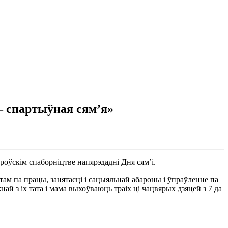
— спартыўная сям’я»
роўскім спаборніцтве напярэдадні Дня сям’і.
м па працы, занятасці і сацыяльнай абароны і ўпраўленне па
й з іх тата і мама выхоўваюць траіх ці чацвярых дзяцей з 7 да