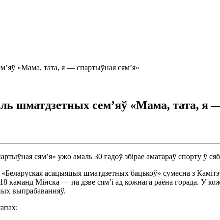
’яў «Мама, тата, я — спартыўная сям’я»
ь шматдзетных сем’яў «Мама, тата, я 
тыўная сям’я» ужо амаль 30 гадоў збірае аматараў спорту ў сяб
Беларуская асацыяцыя шматдзетных бацькоў» сумесна з Камітэта
 каманд Мінска — па дзве сям’і ад кожнага раёна горада. У кожна
зных выпрабаванняў.
апах: