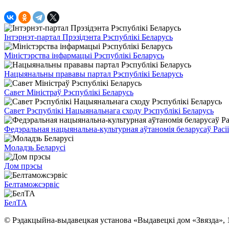
Інтэрнэт-партал Прэзідэнта Рэспублікі Беларусь
Міністэрства інфармацыі Рэспублікі Беларусь
Нацыянальны прававы партал Рэспублікі Беларусь
Савет Міністраў Рэспублікі Беларусь
Савет Рэспублікі Нацыянальнага сходу Рэспублікі Беларусь
Федэральная нацыянальна-культурная аўтаномія беларусаў Расіі
Моладзь Беларусі
Дом прэсы
Белтаможсэрвіс
БелТА
© Рэдакцыйна-выдавецкая установа «Выдавецкі дом «Звязда», 