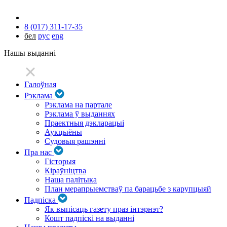
8 (017) 311-17-35
бел
рус
eng
Нашы выданні
Галоўная
Рэклама
Рэклама на партале
Рэклама ў выданнях
Праектныя дэкларацыі
Аукцыёны
Судовыя рашэнні
Пра нас
Гісторыя
Кіраўніцтва
Наша палітыка
План мерапрыемстваў па барацьбе з карупцыяй
Падпіска
Як выпісаць газету праз інтэрнэт?
Кошт падпіскі на выданні