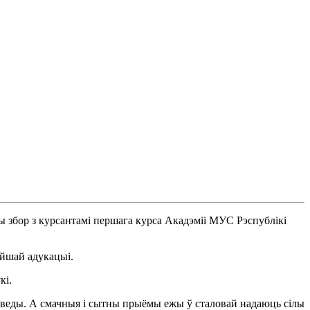
ы збор з курсантамі першага курса Акадэміі МУС Рэспублікі
эйшай адукацыі.
кі.
веды. А смачныя і сытны прыёмы ежы ў сталовай надаюць сілы