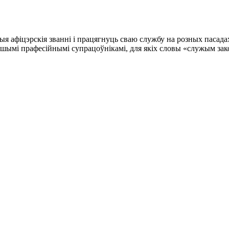
 афіцэрскія званні і працягнуць сваю службу на розных пасадах
ншымі прафесійнымі супрацоўнікамі, для якіх словы «служым зак