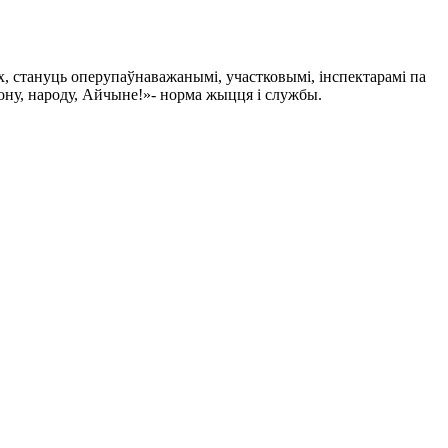
, стануць оперупаўнаважанымі, участковымі, інспектарамі па
ону, народу, Айчыне!»- норма жыцця і службы.