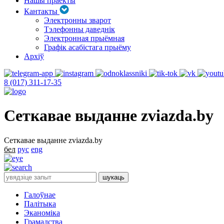
Нашы праекты
Кантакты
Электронны зварот
Тэлефонны даведнік
Электронная прыёмная
Графік асабістага прыёму
Архіў
8 (017) 311-17-35
Сеткавае выданне zviazda.by
Сеткавае выданне zviazda.by
бел
рус
eng
Галоўнае
Палітыка
Эканоміка
Грамадства