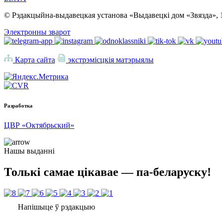
© Рэдакцыйна-выдавецкая установа «Выдавецкі дом «Звязда», 
Электронны зварот
Карта сайта
экстрэмісцкія матэрыялы
Разработка
ЦВР «Октябрьский»
Нашы выданні
Толькі самае цікавае — па-беларуску!
Напішыце ў рэдакцыю