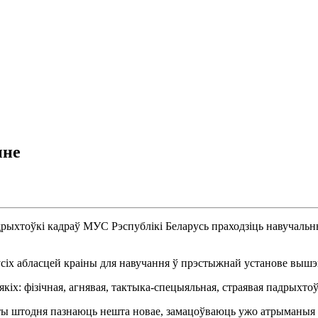
ыне
дрыхтоўкі кадраў МУС Рэспублікі Беларусь праходзіць навучальн
з усіх абласцей краіны для навучання ў прэстыжнай установе выш
х: фізічная, агнявая, тактыка-спецыяльная, страявая падрыхтоў
аты штодня пазнаюць нешта новае, замацоўваюць ужо атрыманыя 