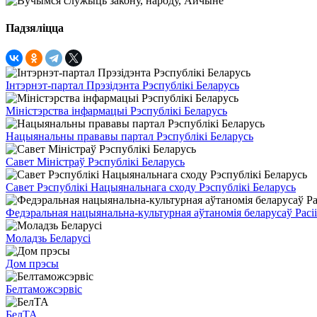
Падзяліцца
Інтэрнэт-партал Прэзідэнта Рэспублікі Беларусь
Міністэрства інфармацыі Рэспублікі Беларусь
Нацыянальны прававы партал Рэспублікі Беларусь
Савет Міністраў Рэспублікі Беларусь
Савет Рэспублікі Нацыянальнага сходу Рэспублікі Беларусь
Федэральная нацыянальна-культурная аўтаномія беларусаў Расіі
Моладзь Беларусі
Дом прэсы
Белтаможсэрвіс
БелТА