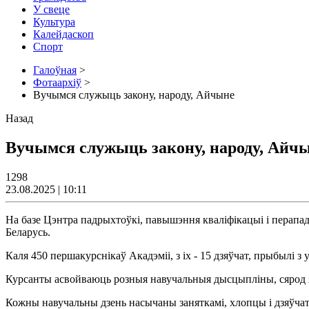
У свеце
Культура
Калейдаскоп
Спорт
Галоўная
>
Фотаархіў
>
Вучымся служыць закону, народу, Айчыне
Назад
Вучымся служыць закону, народу, Айч
1298
23.08.2025 | 10:11
На базе Цэнтра падрыхтоўкі, павышэння кваліфікацыі і перапа
Беларусь.
Каля 450 першакурснікаў Акадэміі, з іх - 15 дзяўчат, прыбылі 
Курсанты асвойваюць розныя навучальныя дысцыпліны, сярод які
Кожны навучальны дзень насычаны заняткамі, хлопцы і дзяўч