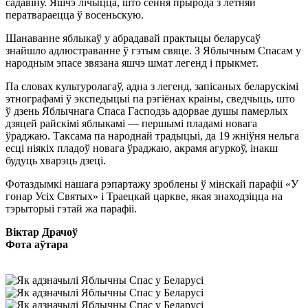
садавіну. Яшчэ лічыцца, што сёння прырода з летняй
ператвараецца ў восеньскую.
Шанаванне яблыкаў у абрадавай практыцы беларусаў
знайшло адлюстраванне ў гэтым свяце. З Яблычным Спасам у
народным эпасе звязана яшчэ шмат легенд і прыкмет.
Па словах культуролагаў, адна з легенд, запісаных беларускімі
этнографамі ў экспедыцыі па рэгіёнах краіны, сведчыць, што
ў дзень Яблычнага Спаса Гасподзь адорвае душы памерлых
дзяцей райскімі яблыкамі — першымі пладамі новага
ўраджаю. Таксама па народнай традыцыі, да 19 жніўня нельга
есці ніякіх пладоў новага ўраджаю, акрамя агуркоў, інакш
будуць хварэць дзеці.
Фотаздымкі нашага рэпартажу зроблены ў мінскай парафіі «У
гонар Усіх Святых» і Траецкай царкве, якая знаходзіцца на
тэрыторыі гэтай жа парафіі.
Віктар Драчоў
Фота аўтара