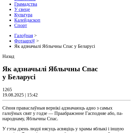
Грамадства
У свеце
Культура
Калейдаскоп
Спорт
Галоўная
>
Фотаархіў
>
Як адзначылі Яблычны Спас у Беларусі
Назад
Як адзначылі Яблычны Спас
у Беларусі
1265
19.08.2025 | 15:42
Сёння праваслаўныя вернікі адзначаюць адно з самых
галоўных свят у годзе — Праабражэнне Гасподняе або, па-
народнаму, Яблычны Спас.
У гэты дзень людзі нясуць асвяціць у храмы яблыкі і іншую