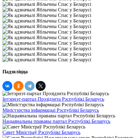
Падзяліцца
Інтэрнэт-партал Прэзідэнта Рэспублікі Беларусь
Міністэрства інфармацыі Рэспублікі Беларусь
Нацыянальны прававы партал Рэспублікі Беларусь
Савет Міністраў Рэспублікі Беларусь