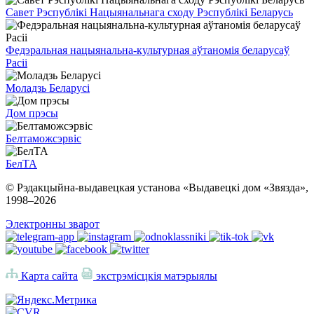
Савет Рэспублікі Нацыянальнага сходу Рэспублікі Беларусь
Федэральная нацыянальна-культурная аўтаномія беларусаў
Расіі
Моладзь Беларусі
Дом прэсы
Белтаможсэрвіс
БелТА
© Рэдакцыйна-выдавецкая установа «Выдавецкі дом «Звязда»,
1998–
2026
Электронны зварот
Карта сайта
экстрэмісцкія матэрыялы