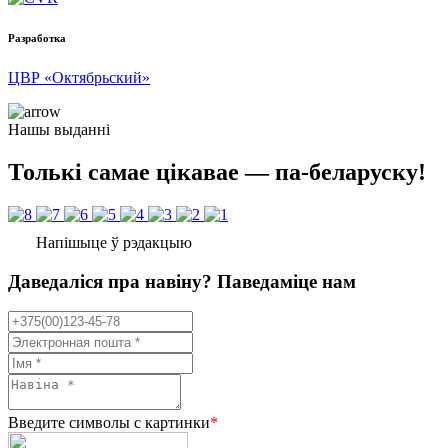
Разработка
ЦВР «Октябрьский»
Нашы выданні
Толькі самае цікавае — па-беларуску!
Напішыце ў рэдакцыю
Даведаліся пра навіну? Паведаміце нам
Введите символы с картинки
*