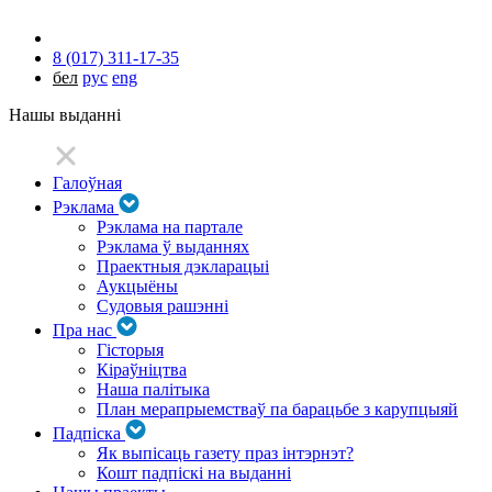
8 (017) 311-17-35
бел
рус
eng
Нашы выданні
Галоўная
Рэклама
Рэклама на партале
Рэклама ў выданнях
Праектныя дэкларацыі
Аукцыёны
Судовыя рашэнні
Пра нас
Гісторыя
Кіраўніцтва
Наша палітыка
План мерапрыемстваў па барацьбе з карупцыяй
Падпіска
Як выпісаць газету праз інтэрнэт?
Кошт падпіскі на выданні