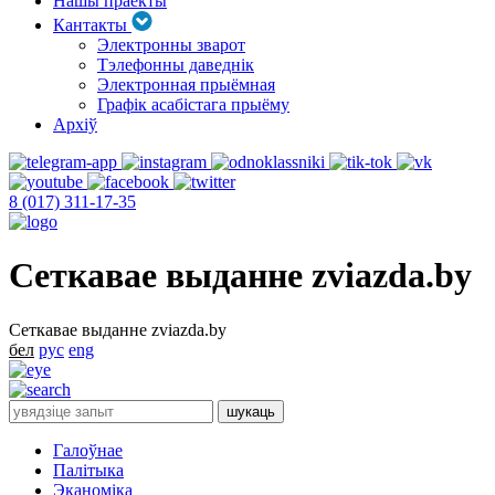
Нашы праекты
Кантакты
Электронны зварот
Тэлефонны даведнік
Электронная прыёмная
Графік асабістага прыёму
Архіў
8 (017) 311-17-35
Сеткавае выданне zviazda.by
Сеткавае выданне zviazda.by
бел
рус
eng
Галоўнае
Палітыка
Эканоміка