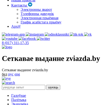
Нашы праекты
Кантакты
Электронны зварот
Тэлефонны даведнік
Электронная прыёмная
Графік асабістага прыёму
Архіў
8 (017) 311-17-35
Сеткавае выданне zviazda.by
Сеткавае выданне zviazda.by
бел
рус
eng
Галоўнае
Палітыка
Эканоміка