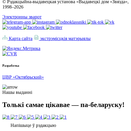
© Рэдакцыйна-выдавецкая установа «Выдавецкі дом «Звязда»,
1998–
2026
Электронны зварот
Карта сайта
экстрэмісцкія матэрыялы
Разработка
ЦВР «Октябрьский»
Нашы выданні
Толькі самае цікавае — па-беларуску!
Напішыце ў рэдакцыю