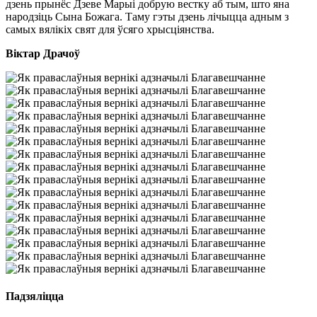
дзень прынёс Дзеве Марыі добрую вестку аб тым, што яна
народзіць Сына Божага. Таму гэты дзень лічыцца адным з
самых вялікіх свят для ўсяго хрысціянства.
Віктар Драчоў
Падзяліцца