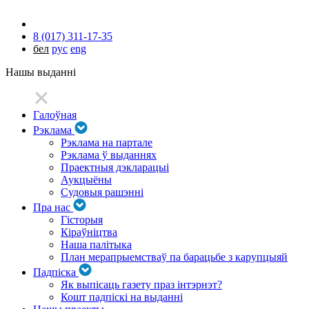
8 (017) 311-17-35
бел
рус
eng
Нашы выданні
Галоўная
Рэклама
Рэклама на партале
Рэклама ў выданнях
Праектныя дэкларацыі
Аукцыёны
Судовыя рашэнні
Пра нас
Гісторыя
Кіраўніцтва
Наша палітыка
План мерапрыемстваў па барацьбе з карупцыяй
Падпіска
Як выпісаць газету праз інтэрнэт?
Кошт падпіскі на выданні