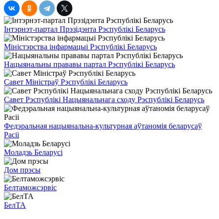
Інтэрнэт-партал Прэзідэнта Рэспублікі Беларусь
Міністэрства інфармацыі Рэспублікі Беларусь
Нацыянальны прававы партал Рэспублікі Беларусь
Савет Міністраў Рэспублікі Беларусь
Савет Рэспублікі Нацыянальнага сходу Рэспублікі Беларусь
Федэральная нацыянальна-культурная аўтаномія беларусаў
Расіі
Моладзь Беларусі
Дом прэсы
Белтаможсэрвіс
БелТА