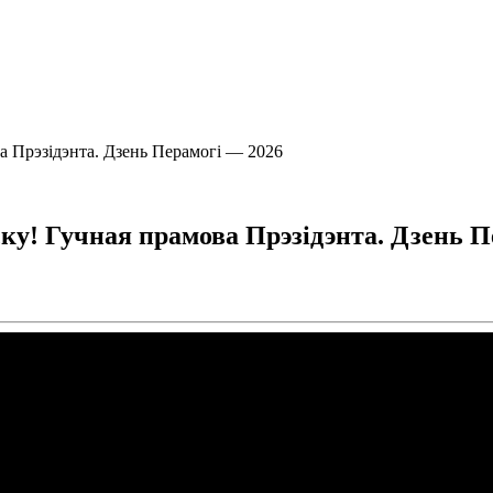
а Прэзідэнта. Дзень Перамогі — 2026
у! Гучная прамова Прэзідэнта. Дзень П