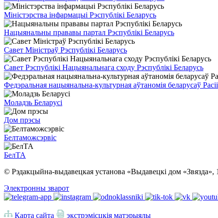
Міністэрства інфармацыі Рэспублікі Беларусь
Нацыянальны прававы партал Рэспублікі Беларусь
Савет Міністраў Рэспублікі Беларусь
Савет Рэспублікі Нацыянальнага сходу Рэспублікі Беларусь
Федэральная нацыянальна-культурная аўтаномія беларусаў Расіі
Моладзь Беларусі
Дом прэсы
Белтаможсэрвіс
БелТА
© Рэдакцыйна-выдавецкая установа «Выдавецкі дом «Звязда», 
Электронны зварот
Карта сайта
экстрэмісцкія матэрыялы