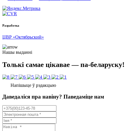
Разработка
ЦВР «Октябрьский»
Нашы выданні
Толькі самае цікавае — па-беларуску!
Напішыце ў рэдакцыю
Даведаліся пра навіну? Паведаміце нам