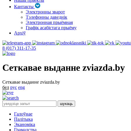
Нашы праекты
Кантакты
Электронны зварот
Тэлефонны даведнік
Электронная прыёмная
Графік асабістага прыёму
Архіў
8 (017) 311-17-35
Сеткавае выданне zviazda.by
Сеткавае выданне zviazda.by
бел
рус
eng
Галоўнае
Палітыка
Эканоміка
Грамадства