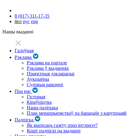
8 (017) 311-17-35
бел
рус
eng
Нашы выданні
Галоўная
Рэклама
Рэклама на партале
Рэклама ў выданнях
Праектныя дэкларацыі
Аукцыёны
Судовыя рашэнні
Пра нас
Гісторыя
Кіраўніцтва
Наша палітыка
План мерапрыемстваў па барацьбе з карупцыяй
Падпіска
Як выпісаць газету праз інтэрнэт?
Кошт падпіскі на выданні