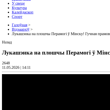
У свеце
Культура
Калейдаскоп
Спорт
Галоўная
>
Відэаархіў
>
Лукашэнка на плошчы Перамогі ў Мінску! Гучная прамов
Назад
Лукашэнка на плошчы Перамогі ў Мінск
2648
11.05.2026 | 14:11