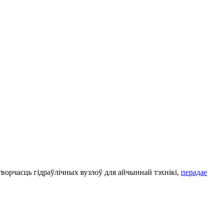
орчасць гідраўлічных вузлоў для айчыннай тэхнікі,
перадае