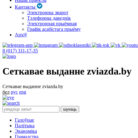
Нашы праекты
Кантакты
Электронны зварот
Тэлефонны даведнік
Электронная прыёмная
Графік асабістага прыёму
Архіў
8 (017) 311-17-35
Сеткавае выданне zviazda.by
Сеткавае выданне zviazda.by
бел
рус
eng
Галоўнае
Палітыка
Эканоміка
Грамадства