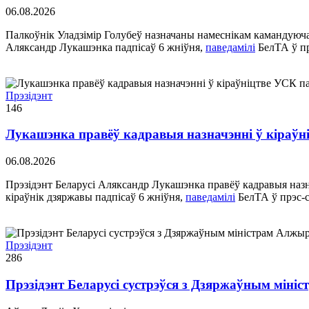
06.08.2026
Палкоўнік Уладзімір Голубеў назначаны намеснікам камандуюча
Аляксандр Лукашэнка падпісаў 6 жніўня,
паведамілі
БелТА ў пр
Прэзідэнт
146
Лукашэнка правёў кадравыя назначэнні ў кіраўні
06.08.2026
Прэзідэнт Беларусі Аляксандр Лукашэнка правёў кадравыя назн
кіраўнік дзяржавы падпісаў 6 жніўня,
паведамілі
БелТА ў прэс-с
Прэзідэнт
286
Прэзідэнт Беларусі сустрэўся з Дзяржаўным міні