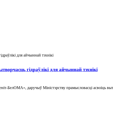
ытворчасць гідраўлікі для айчыннай тэхнікі
ніт-БелОМА», даручыў Міністэрству прамысловасці асвоіць вытв