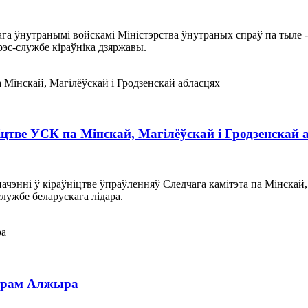
га ўнутранымі войскамі Міністэрства ўнутраных спраў па тыле -
эс-службе кіраўніка дзяржавы.
цтве УСК па Мінскай, Магілёўскай і Гродзенскай 
ачэнні ў кіраўніцтве ўпраўленняў Следчага камітэта па Мінскай
лужбе беларускага лідара.
страм Алжыра