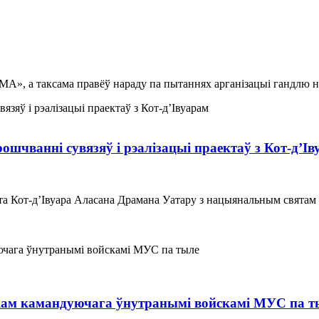
МА», а таксама правёў нараду па пытаннях арганізацыі гандлю 
чванні сувязяў і рэалізацыі праектаў з Кот-д’Ів
та Кот-д’Івуара Аласана Драмана Уатару з нацыянальным свята
ікам камандуючага ўнутранымі войскамі МУС па т