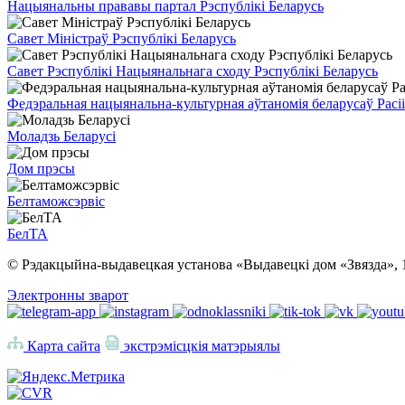
Нацыянальны прававы партал Рэспублікі Беларусь
Савет Міністраў Рэспублікі Беларусь
Савет Рэспублікі Нацыянальнага сходу Рэспублікі Беларусь
Федэральная нацыянальна-культурная аўтаномія беларусаў Расіі
Моладзь Беларусі
Дом прэсы
Белтаможсэрвіс
БелТА
© Рэдакцыйна-выдавецкая установа «Выдавецкі дом «Звязда», 
Электронны зварот
Карта сайта
экстрэмісцкія матэрыялы