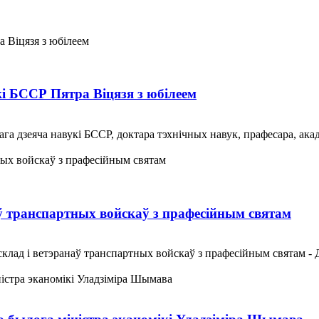
і БССР Пятра Віцязя з юбілеем
а дзеяча навукі БССР, доктара тэхнічных навук, прафесара, акад
ў транспартных войскаў з прафесійным святам
клад і ветэранаў транспартных войскаў з прафесійным святам - 