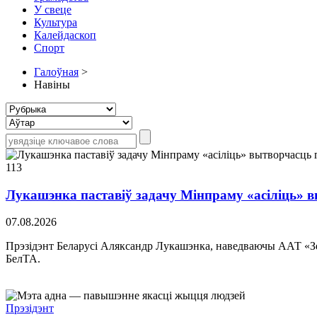
У свеце
Культура
Калейдаскоп
Спорт
Галоўная
>
Навіны
113
Лукашэнка паставіў задачу Мінпраму «асіліць» в
07.08.2026
Прэзідэнт Беларусі Аляксандр Лукашэнка, наведваючы ААТ «Зе
БелТА.
Прэзідэнт