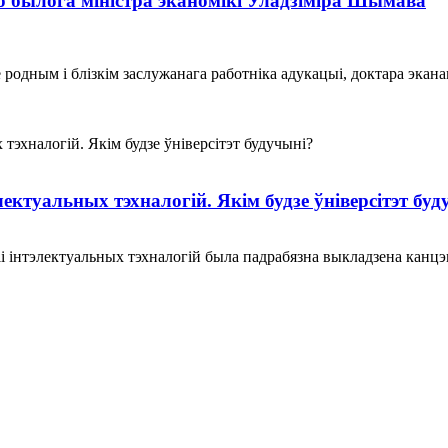
ю былога міністра эканомікі Уладзіміра Шымава
родным і блізкім заслужанага работніка адукацыі, доктара экан
ктуальных тэхналогій. Якім будзе ўніверсітэт буд
іі інтэлектуальных тэхналогій была падрабязна выкладзена канцэ