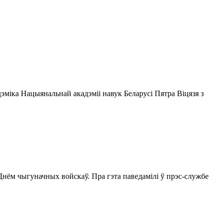
эміка Нацыянальнай акадэміі навук Беларусі Пятра Віцязя з
Днём чыгуначных войскаў. Пра гэта паведамілі ў прэс-службе