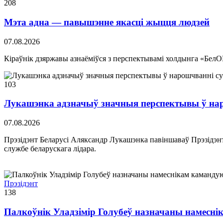
208
Мэта адна — павышэнне якасці жыцця людзей
07.08.2026
Кіраўнік дзяржавы азнаёміўся з перспектывамі холдынга «БелО
103
Лукашэнка адзначыў значныя перспектывы ў нарош
07.08.2026
Прэзідэнт Беларусі Аляксандр Лукашэнка павіншаваў Прэзідэн
службе беларускага лідара.
Прэзідэнт
138
Палкоўнік Уладзімір Голубеў назначаны намесн