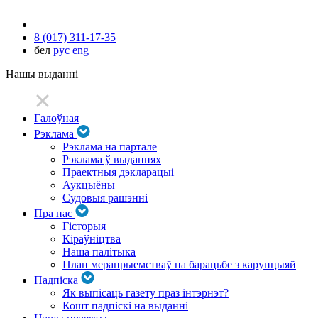
8 (017) 311-17-35
бел
рус
eng
Нашы выданні
Галоўная
Рэклама
Рэклама на партале
Рэклама ў выданнях
Праектныя дэкларацыі
Аукцыёны
Судовыя рашэнні
Пра нас
Гісторыя
Кіраўніцтва
Наша палітыка
План мерапрыемстваў па барацьбе з карупцыяй
Падпіска
Як выпісаць газету праз інтэрнэт?
Кошт падпіскі на выданні