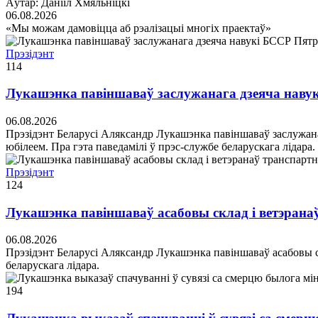
Аўтар: Данііл Хмяльніцкі
06.08.2026
«Мы можам дамовіцца аб рэалізацыі многіх праектаў»
Прэзідэнт
114
Лукашэнка павіншаваў заслужанага дзеяча навук
06.08.2026
Прэзідэнт Беларусі Аляксандр Лукашэнка павіншаваў заслужанаг
юбілеем. Пра гэта паведамілі ў прэс-службе беларускага лідара.
Прэзідэнт
124
Лукашэнка павіншаваў асабовы склад і ветэрана
06.08.2026
Прэзідэнт Беларусі Аляксандр Лукашэнка павіншаваў асабовы с
беларускага лідара.
194