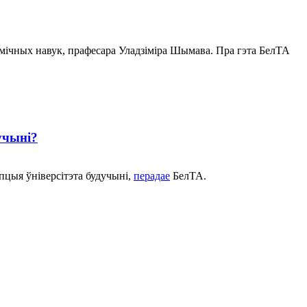
амічных навук, прафесара Уладзіміра Шымава. Пра гэта БелТА
учыні?
пцыя ўніверсітэта будучыні,
перадае
БелТА.