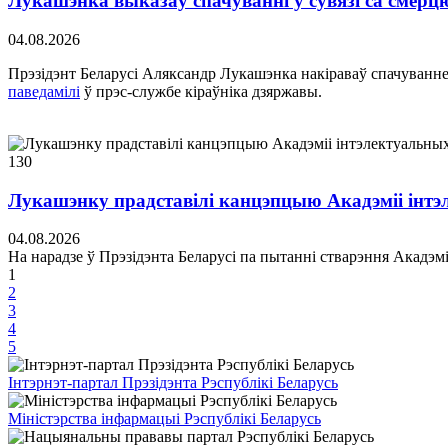
Лукашэнка выказаў спачуванні ў сувязі са смерц
04.08.2026
Прэзідэнт Беларусі Аляксандр Лукашэнка накіраваў спачуванне 
паведамілі
ў прэс-службе кіраўніка дзяржавы.
130
Лукашэнку прадставілі канцэпцыю Акадэміі інтэле
04.08.2026
На нарадзе ў Прэзідэнта Беларусі па пытанні стварэння Акадэм
1
2
3
4
5
Інтэрнэт-партал Прэзідэнта Рэспублікі Беларусь
Міністэрства інфармацыі Рэспублікі Беларусь