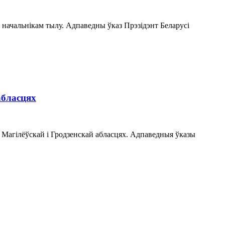
 начальнікам тылу. Адпаведны ўказ Прэзідэнт Беларусі
абласцях
, Магілёўскай і Гродзенскай абласцях. Адпаведныя ўказы