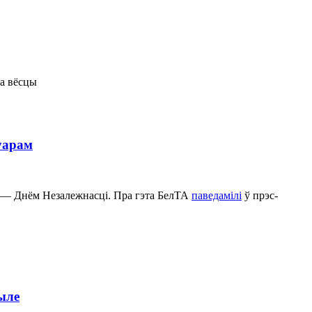
на вёсцы
уарам
м — Днём Незалежнасці. Пра гэта БелТА
паведамілі
ў прэс-
ыле