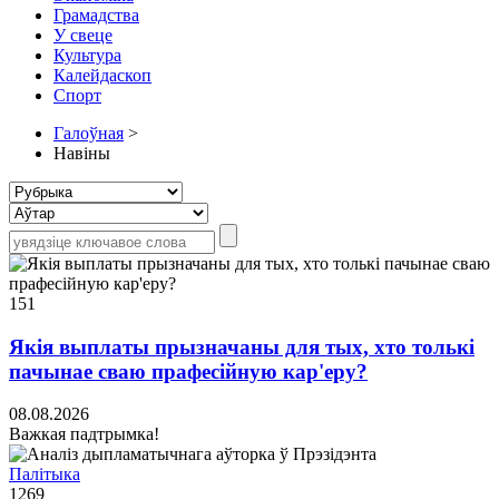
Грамадства
У свеце
Культура
Калейдаскоп
Спорт
Галоўная
>
Навіны
151
Якія выплаты прызначаны для тых, хто толькі
пачынае сваю прафесійную кар'еру?
08.08.2026
Важкая падтрымка!
Палітыка
1269