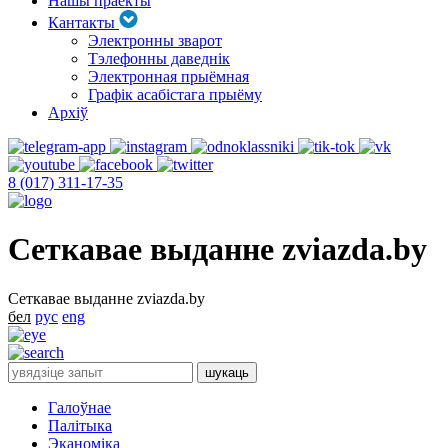
Нашы праекты
Кантакты
Электронны зварот
Тэлефонны даведнік
Электронная прыёмная
Графік асабістага прыёму
Архіў
8 (017) 311-17-35
Сеткавае выданне zviazda.by
Сеткавае выданне zviazda.by
бел
рус
eng
Галоўнае
Палітыка
Эканоміка