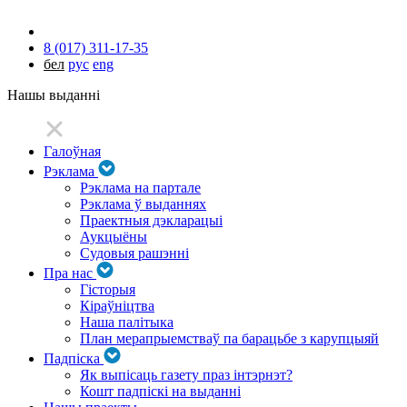
8 (017) 311-17-35
бел
рус
eng
Нашы выданні
Галоўная
Рэклама
Рэклама на партале
Рэклама ў выданнях
Праектныя дэкларацыі
Аукцыёны
Судовыя рашэнні
Пра нас
Гісторыя
Кіраўніцтва
Наша палітыка
План мерапрыемстваў па барацьбе з карупцыяй
Падпіска
Як выпісаць газету праз інтэрнэт?
Кошт падпіскі на выданні