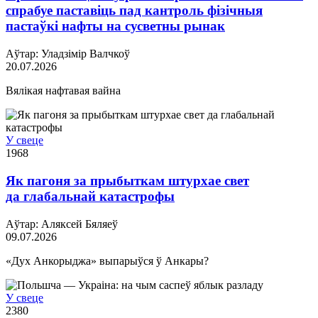
спрабуе паставіць пад кантроль фізічныя
пастаўкі нафты на сусветны рынак
Аўтар: Уладзімір Валчкоў
20.07.2026
Вялікая нафтавая вайна
У свеце
1968
Як пагоня за прыбыткам штурхае свет
да глабальнай катастрофы
Аўтар: Аляксей Бяляеў
09.07.2026
«Дух Анкорыджа» выпарыўся ў Анкары?
У свеце
2380