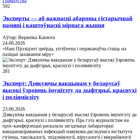
Грамадства
592
Эксперты — аб важнасці абароны гістарычнай
памяці і каштоўнасці мірнага жыцця
Аўтар: Вераніка Канюта
24.06.2026
«Наш Прэзідэнт цвёрда, упэўнена і пераканаўча стаіць на
пазіцыі захавання міру»
281
Эксперт: Дзякуючы вакцынам у беларусаў
высокі ўзровень імунітэту да дыфтэрыі, краснухі
і поліяміеліту
23.06.2026
Дзякуючы вакцынам у беларусаў высокі ўзровень імунітэту да
дыфтэрыі, краснухі і поліяміеліту. Пра гэта журналістам на
прэс-канферэнцыі расказала загадчыца лабараторыі
вакцынакіраваных інфекцый навукова-даследчага інстытута
гігіены, таксікалогіі, эпідэміялогіі, вірусалогіі і мікрабіялогіі