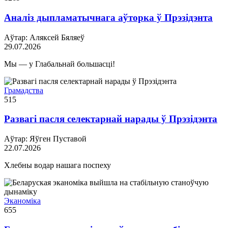
Аналіз дыпламатычнага аўторка ў Прэзідэнта
Аўтар: Аляксей Бяляеў
29.07.2026
Мы — у Глабальнай большасці!
Грамадства
515
Развагі пасля селектарнай нарады ў Прэзідэнта
Аўтар: Яўген Пуставой
22.07.2026
Хлебны водар нашага поспеху
Эканоміка
655