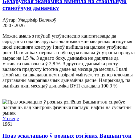
Беларуская эканоміка выйшла на стабільную
станоўчую дынаміку
Аўтар: Уладзімір Валчкоў
20.07.2026
Можна амаль з поўнай упэўненасцю канстатаваць: да
сярэдзіны года беларуская эканоміка «пераварыла» асноўныя
шокі знешняга контуру і зноў выйшла на цалкам упэўнены
рост. Па выніках першага паўгоддзя валавы ўнутраны прадукт
вырас на 1,5 %. З аднаго боку, дынаміка не дацягвае да
мэтавага паказчыка ў 2,8 %. З другога, дынаміка росту
валавога прадукту істотна дадае ад месяца да месяца. І калі
зімой мы са шкадаваннем назіралі «мінус», то цяпер ключавы
агрэгаваны макрапаказчык дынамічна расце. Напрыклад, па
выніках пяці месяцаў дынаміка ВУП складала 100,9 %.
У свеце
1961
Праз эскалацыю ў розных рэгіёнах Вашынгтон