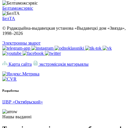
Белтаможсэрвіс
БелТА
© Рэдакцыйна-выдавецкая установа «Выдавецкі дом «Звязда»,
1998–
2026
Электронны зварот
Карта сайта
экстрэмісцкія матэрыялы
Разработка
ЦВР «Октябрьский»
Нашы выданні