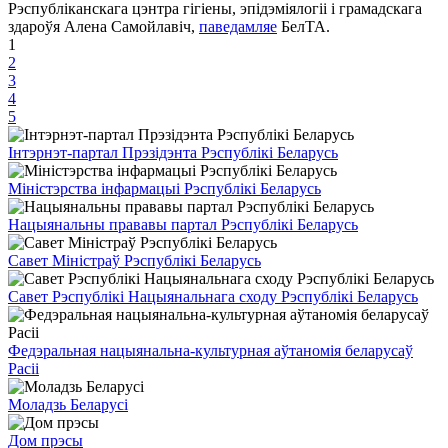
Рэспубліканскага цэнтра гігіены, эпідэміялогіі і грамадскага
здароўя Алена Самойлавіч,
паведамляе
БелТА.
1
2
3
4
5
Інтэрнэт-партал Прэзідэнта Рэспублікі Беларусь
Міністэрства інфармацыі Рэспублікі Беларусь
Нацыянальны прававы партал Рэспублікі Беларусь
Савет Міністраў Рэспублікі Беларусь
Савет Рэспублікі Нацыянальнага сходу Рэспублікі Беларусь
Федэральная нацыянальна-культурная аўтаномія беларусаў
Расіі
Моладзь Беларусі
Дом прэсы