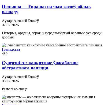
Польшча — Украіна: на чым саспеў яблык
разладу
Аўтар: Аляксей Бяляеў
07.07.2026
Гісторыя, ордэны, зброя: у перадвыбарнай барацьбе ўсе сродкі
добрыя
Грамадства
489
Суверэнітэт: канкрэтнае ўвасабленне
абстрактнага паняцця
Аўтар: Аляксей Бяляеў
03.07.2026
Развагі аб свяце