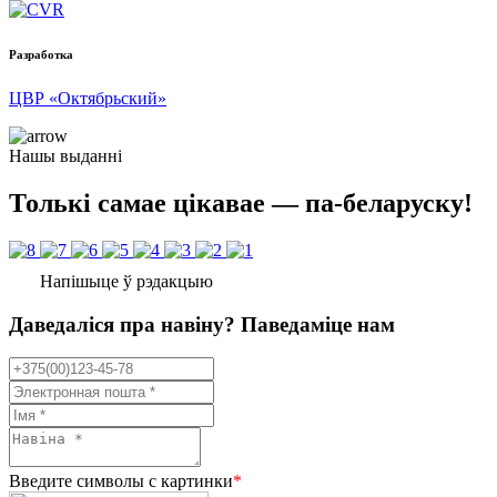
Разработка
ЦВР «Октябрьский»
Нашы выданні
Толькі самае цікавае — па-беларуску!
Напішыце ў рэдакцыю
Даведаліся пра навіну? Паведаміце нам
Введите символы с картинки
*