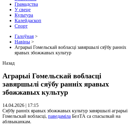
Грамадства
У свеце
Культура
Калейдаскоп
Спорт
Галоўная
>
Навіны
>
Аграрыі Гомельскай вобласці завяршылі сяўбу ранніх
яравых збожжавых культур
Назад
Аграрыі Гомельскай вобласці
завяршылі сяўбу ранніх яравых
збожжавых культур
14.04.2026 | 17:15
Сяўбу ранніх яравых збожжавых культур завяршылі аграрыі
Гомельскай вобласці,
паведаміла
БелТА са спасылкай на
аблвыканкам.