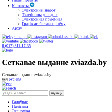
Нашы праекты
Кантакты
Электронны зварот
Тэлефонны даведнік
Электронная прыёмная
Графік асабістага прыёму
Архіў
8 (017) 311-17-35
Сеткавае выданне zviazda.by
Сеткавае выданне zviazda.by
бел
рус
eng
Галоўнае
Палітыка
Эканоміка