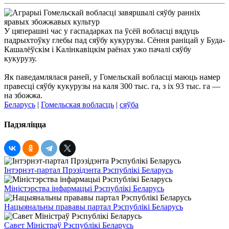
У цяперашні час у гаспадарках па ўсёй вобласці вядуць
падрыхтоўку глебы пад сяўбу кукурузы. Сёння раніцай у Буда-
Кашалёўскім і Калінкавіцкім раёнах ужо пачалі сяўбу
кукурузу.
Як паведамлялася раней, у Гомельскай вобласці маюць намер
правесці сяўбу кукурузы на каля 300 тыс. га, з іх 93 тыс. га —
на збожжа.
Беларусь
|
Гомельская вобласць
|
сяўба
Падзяліцца
Інтэрнэт-партал Прэзідэнта Рэспублікі Беларусь
Міністэрства інфармацыі Рэспублікі Беларусь
Нацыянальны прававы партал Рэспублікі Беларусь
Савет Міністраў Рэспублікі Беларусь