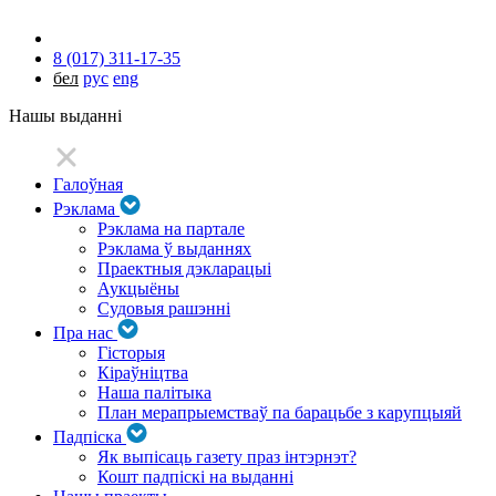
8 (017) 311-17-35
бел
рус
eng
Нашы выданні
Галоўная
Рэклама
Рэклама на партале
Рэклама ў выданнях
Праектныя дэкларацыі
Аукцыёны
Судовыя рашэнні
Пра нас
Гісторыя
Кіраўніцтва
Наша палітыка
План мерапрыемстваў па барацьбе з карупцыяй
Падпіска
Як выпісаць газету праз інтэрнэт?
Кошт падпіскі на выданні