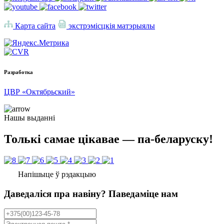
Карта сайта
экстрэмісцкія матэрыялы
Разработка
ЦВР «Октябрьский»
Нашы выданні
Толькі самае цікавае — па-беларуску!
Напішыце ў рэдакцыю
Даведаліся пра навіну? Паведаміце нам