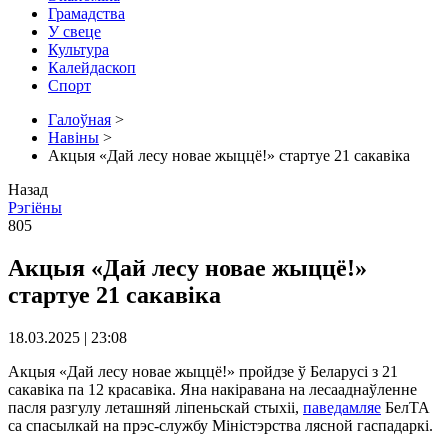
Грамадства
У свеце
Культура
Калейдаскоп
Спорт
Галоўная
>
Навіны
>
Акцыя «Дай лесу новае жыццё!» стартуе 21 сакавіка
Назад
Рэгіёны
805
Акцыя «Дай лесу новае жыццё!»
стартуе 21 сакавіка
18.03.2025 | 23:08
Акцыя «Дай лесу новае жыццё!» пройдзе ў Беларусі з 21
сакавіка па 12 красавіка. Яна накіравана на лесааднаўленне
пасля разгулу леташняй ліпеньскай стыхіі,
паведамляе
БелТА
са спасылкай на прэс-службу Міністэрства лясной гаспадаркі.