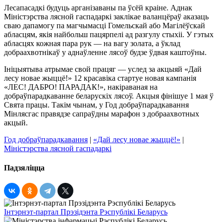
Лесапасадкі будуць арганізаваны па ўсёй краіне. Аднак
Міністэрства лясной гаспадаркі заклікае валанцёраў аказаць
сваю дапамогу па магчымасці Гомельскай або Магілёўскай
абласцям, якія найбольш пацярпелі ад разгулу стыхіі. У гэтых
абласцях кожная пара рук — на вагу золата, а ўклад
добраахвотнікаў у аднаўленне лясоў будзе ўдвая каштоўны.
Ініцыятыва атрымае свой працяг — услед за акцыяй «Дай
лесу новае жыццё!» 12 красавіка стартуе новая кампанія
«ЛЕС! ДАБРО! ПАРАДАК!», накіраваная на
добраўпарадкаванне беларускіх лясоў. Акцыя фінішуе 1 мая ў
Свята працы. Такім чынам, у Год добраўпарадкавання
Мінлясгас правядзе сапраўдны марафон з добраахвотных
акцый.
Год добрaўпарадкавання
|
«Дай лесу новае жыццё!»
|
Міністэрства лясной гаспадаркі
Падзяліцца
Інтэрнэт-партал Прэзідэнта Рэспублікі Беларусь