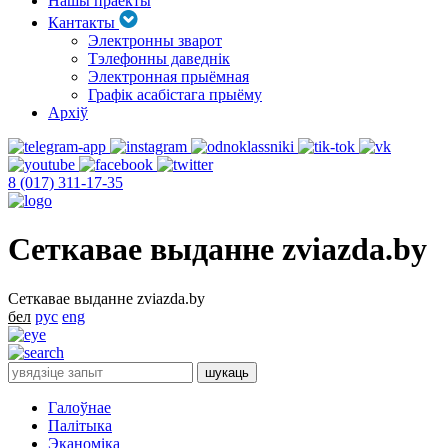
Нашы праекты
Кантакты
Электронны зварот
Тэлефонны даведнік
Электронная прыёмная
Графік асабістага прыёму
Архіў
8 (017) 311-17-35
Сеткавае выданне zviazda.by
Сеткавае выданне zviazda.by
бел
рус
eng
Галоўнае
Палітыка
Эканоміка