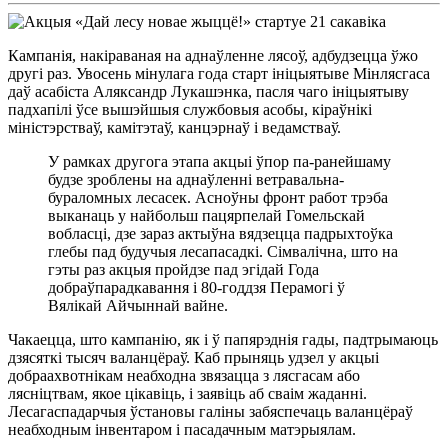
Кампанія, накіраваная на аднаўленне лясоў, адбудзецца ўжо
другі раз. Увосень мінулага года старт ініцыятыве Мінлясгаса
даў асабіста Аляксандр Лукашэнка, пасля чаго ініцыятыву
падхапілі ўсе вышэйшыя службовыя асобы, кіраўнікі
міністэрстваў, камітэтаў, канцэрнаў і ведамстваў.
У рамках другога этапа акцыі ўпор па-ранейшаму
будзе зроблены на аднаўленні ветравальна-
бураломных лесасек. Асноўны фронт работ трэба
выканаць у найбольш пацярпелай Гомельскай
вобласці, дзе зараз актыўна вядзецца падрыхтоўка
глебы пад будучыя лесапасадкі. Сімвалічна, што на
гэты раз акцыя пройдзе пад эгідай Года
добраўпарадкавання і 80-годдзя Перамогі ў
Вялікай Айчыннай вайне.
Чакаецца, што кампанію, як і ў папярэднія гады, падтрымаюць
дзясяткі тысяч валанцёраў. Каб прыняць удзел у акцыі
добраахвотнікам неабходна звязацца з лясгасам або
лясніцтвам, якое цікавіць, і заявіць аб сваім жаданні.
Лесагаспадарчыя ўстановы галіны забяспечаць валанцёраў
неабходным інвентаром і пасадачным матэрыялам.