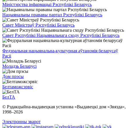
Міністэрства інфармацыі Рэспублікі Беларусь
Нацыянальны прававы партал Рэспублікі Беларусь
Савет Міністраў Рэспублікі Беларусь
Савет Рэспублікі Нацыянальнага сходу Рэспублікі Беларусь
Федэральная нацыянальна-культурная аўтаномія беларусаў
Расіі
Моладзь Беларусі
Дом прэсы
Белтаможсэрвіс
БелТА
© Рэдакцыйна-выдавецкая установа «Выдавецкі дом «Звязда»,
1998–
2026
Электронны зварот