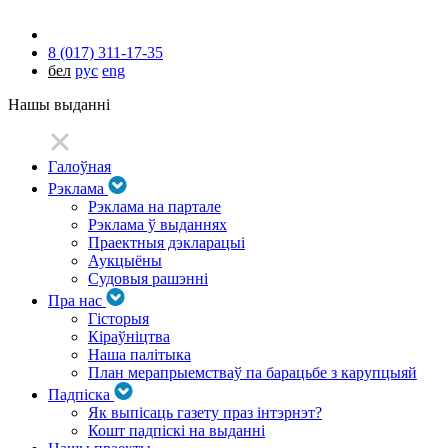
8 (017) 311-17-35
бел
рус
eng
Нашы выданні
Галоўная
Рэклама
Рэклама на партале
Рэклама ў выданнях
Праектныя дэкларацыі
Аукцыёны
Судовыя рашэнні
Пра нас
Гісторыя
Кіраўніцтва
Наша палітыка
План мерапрыемстваў па барацьбе з карупцыяй
Падпіска
Як выпісаць газету праз інтэрнэт?
Кошт падпіскі на выданні