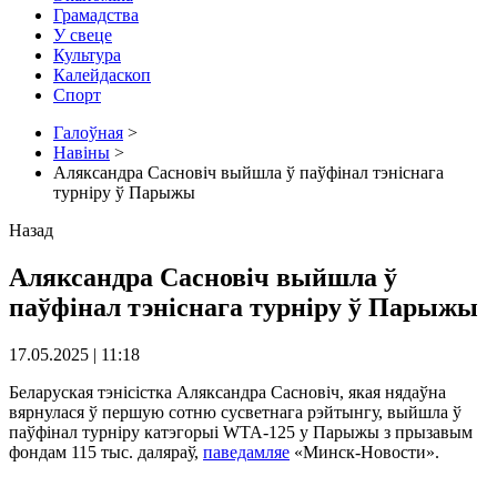
Грамадства
У свеце
Культура
Калейдаскоп
Спорт
Галоўная
>
Навіны
>
Аляксандра Сасновіч выйшла ў паўфінал тэніснага
турніру ў Парыжы
Назад
Аляксандра Сасновіч выйшла ў
паўфінал тэніснага турніру ў Парыжы
17.05.2025 | 11:18
Беларуская тэнісістка Аляксандра Сасновіч, якая нядаўна
вярнулася ў першую сотню сусветнага рэйтынгу, выйшла ў
паўфінал турніру катэгорыі WTA-125 у Парыжы з прызавым
фондам 115 тыс. даляраў,
паведамляе
«Минск-Новости».