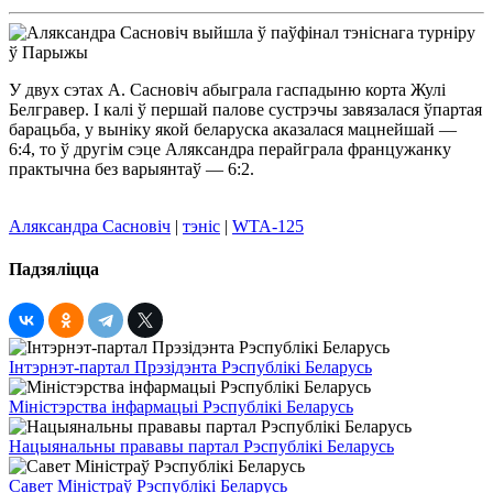
У двух сэтах А. Сасновіч абыграла гаспадыню корта Жулі
Белгравер. І калі ў першай палове сустрэчы завязалася ўпартая
барацьба, у выніку якой беларуска аказалася мацнейшай —
6:4, то ў другім сэце Аляксандра перайграла францужанку
практычна без варыянтаў — 6:2.
Аляксандра Сасновіч
|
тэніс
|
WTA-125
Падзяліцца
Інтэрнэт-партал Прэзідэнта Рэспублікі Беларусь
Міністэрства інфармацыі Рэспублікі Беларусь
Нацыянальны прававы партал Рэспублікі Беларусь
Савет Міністраў Рэспублікі Беларусь