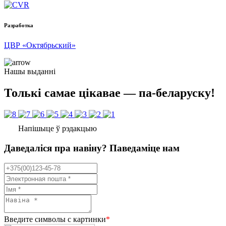
Разработка
ЦВР «Октябрьский»
Нашы выданні
Толькі самае цікавае — па-беларуску!
Напішыце ў рэдакцыю
Даведаліся пра навіну? Паведаміце нам
Введите символы с картинки
*