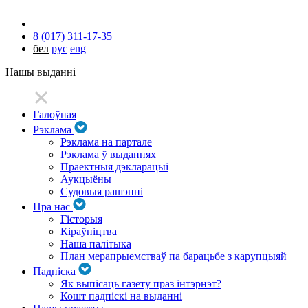
8 (017) 311-17-35
бел
рус
eng
Нашы выданні
Галоўная
Рэклама
Рэклама на партале
Рэклама ў выданнях
Праектныя дэкларацыі
Аукцыёны
Судовыя рашэнні
Пра нас
Гісторыя
Кіраўніцтва
Наша палітыка
План мерапрыемстваў па барацьбе з карупцыяй
Падпіска
Як выпісаць газету праз інтэрнэт?
Кошт падпіскі на выданні