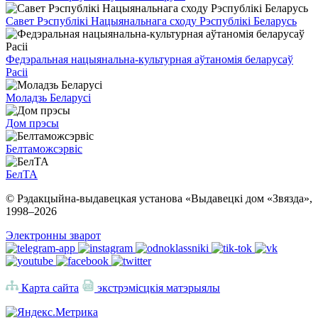
Савет Рэспублікі Нацыянальнага сходу Рэспублікі Беларусь
Федэральная нацыянальна-культурная аўтаномія беларусаў
Расіі
Моладзь Беларусі
Дом прэсы
Белтаможсэрвіс
БелТА
© Рэдакцыйна-выдавецкая установа «Выдавецкі дом «Звязда»,
1998–
2026
Электронны зварот
Карта сайта
экстрэмісцкія матэрыялы