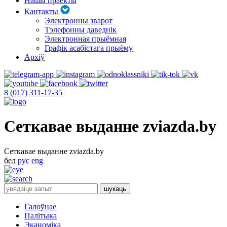
Нашы праекты
Кантакты
Электронны зварот
Тэлефонны даведнік
Электронная прыёмная
Графік асабістага прыёму
Архіў
8 (017) 311-17-35
Сеткавае выданне zviazda.by
Сеткавае выданне zviazda.by
бел
рус
eng
Галоўнае
Палітыка
Эканоміка