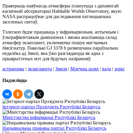
Праверыць наяўнасць атмасферы плануецца з дапамогай
касмічнай абсерваторыі Habitable Worlds Observatory, якую
NASA распрацоўвае для даследавання патэнцыяльна
заселеных светаў.
Тэлескоп будзе працаваць у інфрачырвоным, аптычным і
ўльтрафіялетавым дыяпазонах і зможа аналізаваць склад
атмасфер экзапланет, уключаючы пошук магчымых
біясігнатур. Паколькі GJ 3378 b размешчана параўнальна
недалёка ад Зямлі, яна ўжо разглядаецца як адна з
прыярытэтных мэт для будучых назіранняў.
астраномы
|
экзапланета
|
Зямля
|
Млечны шлях
|
вада
|
зоркі
Падзяліцца
Інтэрнэт-партал Прэзідэнта Рэспублікі Беларусь
Міністэрства інфармацыі Рэспублікі Беларусь
Нацыянальны прававы партал Рэспублікі Беларусь