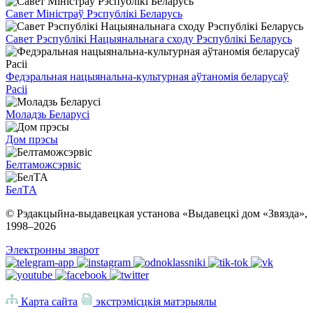
Савет Міністраў Рэспублікі Беларусь
Савет Рэспублікі Нацыянальнага сходу Рэспублікі Беларусь
Федэральная нацыянальна-культурная аўтаномія беларусаў
Расіі
Моладзь Беларусі
Дом прэсы
Белтаможсэрвіс
БелТА
© Рэдакцыйна-выдавецкая установа «Выдавецкі дом «Звязда»,
1998–
2026
Электронны зварот
Карта сайта
экстрэмісцкія матэрыялы