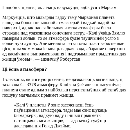
Падобны працэс, як лічаць навукоўцы, адбыўся з Марсам.
Мяркуецца, што мільярды гадоў таму Чырвоная планета
валодала больш шчыльнай атмасферай і вадкай вадой на
паверхні, аднак пасля большая частка атмасферы была
страчана пад уздзеяннем сонечнага ветру. «Калі ўявіць Зямлю
памерам з яблык, то яе атмасфера будзе таўшчынёй усяго з
яблычную лупіну. Але менавіта гэты тонкі пласт забяспечвае
ціск, пры якім можа існаваць вадкая вада, абараняе паверхню
ад касмічнага выпраменьвання і падтрымлівае прыдатныя для
жыцця ўмовы», — адзначыў Робертсан.
Ці ёсць атмасфера?
Тэлескопы, якія існуюць сёння, не дазваляюць вызначыць, ці
захавала GJ 3378 атмасферу. Калі яна ўсё яшчэ прысутнічае,
планета стане адным з найбольш перспектыўных аб’ектаў для
пошуку магчымых прыкмет жыцця.
«Калі ў планеты ў зоне заселенасці ёсць
паўнацэнная атмасфера, тады мае сэнс шукаць
біямаркеры, вадкую ваду і іншыя прыкметы
патэнцыяльнага жыцця», — адзначыў суаўтар
даследавання Гогад Джэймс.