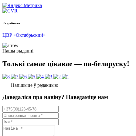
Разработка
ЦВР «Октябрьский»
Нашы выданні
Толькі самае цікавае — па-беларуску!
Напішыце ў рэдакцыю
Даведаліся пра навіну? Паведаміце нам