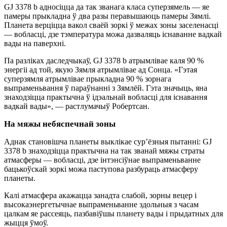
GJ 3378 b адносіцца да так званага класа суперзямель — яе
памеры прыкладна ў два разы перавышаюць памеры Зямлі.
Планета верціцца вакол сваёй зоркі ў межах зоны заселенасці
— вобласці, дзе тэмпература можа дазваляць існаванне вадкай
вады на паверхні.
Па разліках даследчыкаў, GJ 3378 b атрымлівае каля 90 %
энергіі ад той, якую Зямля атрымлівае ад Сонца. «Гэтая
суперзямля атрымлівае прыкладна 90 % зорнага
выпраменьвання ў параўнанні з Зямлёй. Гэта значыць, яна
знаходзіцца практычна ў ідэальнай вобласці для існавання
вадкай вады», — растлумачыў Робертсан.
На мяжы небяспечнай зоны
Аднак становішча планеты выклікае сур’ёзныя пытанні: GJ
3378 b знаходзіцца практычна на так званай мяжы страты
атмасферы — вобласці, дзе інтэнсіўнае выпраменьванне
бацькоўскай зоркі можа паступова разбураць атмасферу
планеты.
Калі атмасфера акажацца занадта слабой, зорны вецер і
высокаэнергетычнае выпраменьванне здольныя з часам
цалкам яе рассеяць, пазбавіўшы планету вады і прыдатных для
жыцця ўмоў.