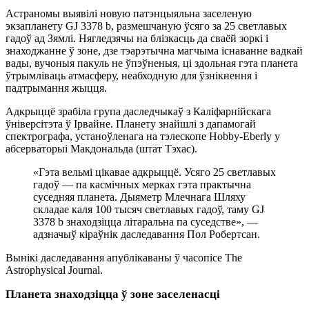
Астраномы выявілі новую патэнцыяльна заселеную
экзапланету GJ 3378 b, размешчаную ўсяго за 25 светлавых
гадоў ад Зямлі. Нягледзячы на блізкасць да сваёй зоркі і
знаходжанне ў зоне, дзе тэарэтычна магчыма існаванне вадкай
вады, вучоныя пакуль не ўпэўненыя, ці здольная гэта планета
ўтрымліваць атмасферу, неабходную для ўзнікнення і
падтрымання жыцця.
Адкрыццё зрабіла група даследчыкаў з Каліфарнійскага
ўніверсітэта ў Ірвайне. Планету знайшлі з дапамогай
спектрографа, устаноўленага на тэлескопе Hobby-Eberly у
абсерваторыі Макдональда (штат Тэхас).
«Гэта вельмі цікавае адкрыццё. Усяго 25 светлавых
гадоў — па касмічных мерках гэта практычна
суседняя планета. Дыяметр Млечнага Шляху
складае каля 100 тысяч светлавых гадоў, таму GJ
3378 b знаходзіцца літаральна па суседстве», —
адзначыў кіраўнік даследавання Пол Робертсан.
Вынікі даследавання апублікаваны ў часопісе The
Astrophysical Journal.
Планета знаходзіцца ў зоне заселенасці