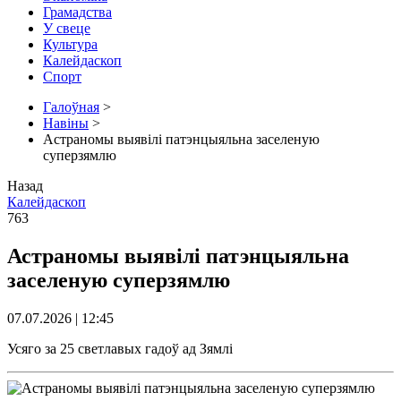
Грамадства
У свеце
Культура
Калейдаскоп
Спорт
Галоўная
>
Навіны
>
Астраномы выявілі патэнцыяльна заселеную
суперзямлю
Назад
Калейдаскоп
763
Астраномы выявілі патэнцыяльна
заселеную суперзямлю
07.07.2026 | 12:45
Усяго за 25 светлавых гадоў ад Зямлі