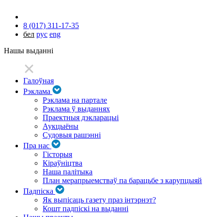
8 (017) 311-17-35
бел
рус
eng
Нашы выданні
Галоўная
Рэклама
Рэклама на партале
Рэклама ў выданнях
Праектныя дэкларацыі
Аукцыёны
Судовыя рашэнні
Пра нас
Гісторыя
Кіраўніцтва
Наша палітыка
План мерапрыемстваў па барацьбе з карупцыяй
Падпіска
Як выпісаць газету праз інтэрнэт?
Кошт падпіскі на выданні