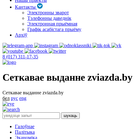
Нашы праекты
Кантакты
Электронны зварот
Тэлефонны даведнік
Электронная прыёмная
Графік асабістага прыёму
Архіў
8 (017) 311-17-35
Сеткавае выданне zviazda.by
Сеткавае выданне zviazda.by
бел
рус
eng
Галоўнае
Палітыка
Эканоміка