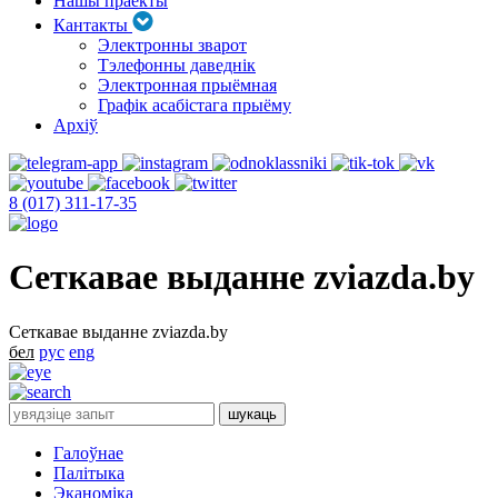
Нашы праекты
Кантакты
Электронны зварот
Тэлефонны даведнік
Электронная прыёмная
Графік асабістага прыёму
Архіў
8 (017) 311-17-35
Сеткавае выданне zviazda.by
Сеткавае выданне zviazda.by
бел
рус
eng
Галоўнае
Палітыка
Эканоміка