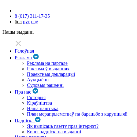
8 (017) 311-17-35
бел
рус
eng
Нашы выданні
Галоўная
Рэклама
Рэклама на партале
Рэклама ў выданнях
Праектныя дэкларацыі
Аукцыёны
Судовыя рашэнні
Пра нас
Гісторыя
Кіраўніцтва
Наша палітыка
План мерапрыемстваў па барацьбе з карупцыяй
Падпіска
Як выпісаць газету праз інтэрнэт?
Кошт падпіскі на выданні