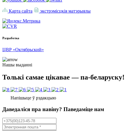
Карта сайта
экстрэмісцкія матэрыялы
Разработка
ЦВР «Октябрьский»
Нашы выданні
Толькі самае цікавае — па-беларуску!
Напішыце ў рэдакцыю
Даведаліся пра навіну? Паведаміце нам