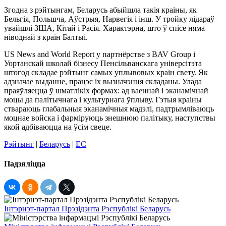
Згодна з рэйтынгам, Беларусь абыйшла такія краіны, як
Бельгія, Польшча, Аўстрыя, Нарвегія і інш. У тройку лідараў
увайшлі ЗША, Кітай і Расія. Характэрна, што ў спісе няма
ніводнай з краін Балтыі.
US News and World Report у партнёрстве з BAV Group і
Уортанскай школай бізнесу Пенсільванскага універсітэта
штогод складае рэйтынг самых уплывовых краін свету. Як
адзначае выданне, працэс іх вызначэння складаны. Улада
праяўляецца ў шматлікіх формах: ад ваеннай і эканамічнай
моцы да палітычнага і культурнага ўплыву. Гэтыя краіны
ствараюць глабальныя эканамічныя мадэлі, падтрымліваюць
моцнае войска і фарміруюць знешнюю палітыку, наступствы
якой адбіваюцца на ўсім свеце.
Рэйтынг
|
Беларусь
|
ЕС
Падзяліцца
Інтэрнэт-партал Прэзідэнта Рэспублікі Беларусь