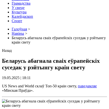
Грамадства
У свеце
Культура
Калейдаскоп
Спорт
Галоўная
>
Навіны
>
Беларусь абагнала сваіх еўрапейскіх суседак у рэйтынгу
краін свету
Назад
Беларусь абагнала сваіх еўрапейскіх
суседак у рэйтынгу краін свету
19.05.2025 | 18:11
US News and World склаў Топ-50 краін свету,
паведамляе
«Мінская Праўда».