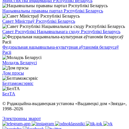
Міністэрства інфармацыі Рэспублікі Беларусь
Нацыянальны прававы партал Рэспублікі Беларусь
Савет Міністраў Рэспублікі Беларусь
Савет Рэспублікі Нацыянальнага сходу Рэспублікі Беларусь
Федэральная нацыянальна-культурная аўтаномія беларусаў
Расіі
Моладзь Беларусі
Дом прэсы
Белтаможсэрвіс
БелТА
© Рэдакцыйна-выдавецкая установа «Выдавецкі дом «Звязда»,
1998–
2026
Электронны зварот