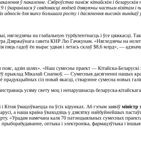
пакалення ў пакаленне. Сяброўства паміж кітайскім і беларускім
9 і ўкаранілася ў свядомасці людзей дзякуючы частым візітам і 
х адносін для яшчэ большага росту і дасягнення высокіх вынікаў 
рыі, нягледзячы на глабальную турбулентнасць і ўсе цяжкасці. Т
стра Дзяржаўнага савета КНР Лю Гачжунам. «Нягледзячы на неле
я пяць гадоў ён вырас удвая і летась склаў $8,6 млрд», — адзна
н пояс, адзін шлях». «Наш сумесны праект — Кітайска-Беларускі
ёў прыклад Мікалай Снапкоў. — Сумесныя дасягненні нашых кра
іццё прадукцыйных сіл новай якасці, стварэнне сумесна новых гал
анстраваць усяму свету моц і непарушнасць беларуска-кітайскага
і Кітая ўмацоўваецца па ўсіх кірунках. Аб гэтым заявіў
міністр
ларусі, а наша краіна ўваходзіць у дзясятку найбуйнейшых паст
арту. «Урадам намечана каля 70 патэнцыяльных сумесных праекта
 прыборабудаванне, оптыка і электроніка, фармацэўтыка і іншыя