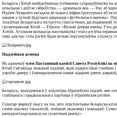
Беларусь і Кітай выбудоўваюць усебаковае супрацоўніцтва на а
шчыльнае і доўгае сяброўства, — адзначыла яна. — Нас аб’ядноў
Надзея Лазарэвіч нагадала аб шэрагу інфраструктурных аб’ект
чакаем у хуткай будучыні адкрыцця і футбольнага манежа». Пер
Аналітык Беларускага інстытута стратэгічных даследаванняў А
грузаперавозак Кітай — Еўропа. «Вельмі добрая навіна. Гэта д
Хэбэй. Агульная колькасць насельніцтва гэтага рэгіёна перавы
таму для нас гэты рэгіён будзе вельмі перспектыўны з пункту 
Надзейная аснова
Як адзначыў
член Пастаяннай камісіі Савета Рэспублікі па
Кітай з’яўляецца знакавай падзеяй, якая падкрэслівае глыбіню
узроўні даверу і ўзаемаразумення паміж лідарамі дзвюх дзяржа
Беларусь, знаходзячыся ў эпіцэнтры еўрапейскіх падзей, мае па
стабільнага і прадказальнага партнёра ў еўрапейскім рэгіёне.
Сенатар звярнуў увагу на тое, што перспектывы беларуска-кіта
галіне высокіх тэхналогій, лічбавай эканомікі і інавацый. Сум
канкурэнтаздольнасці на сусветным рынку».