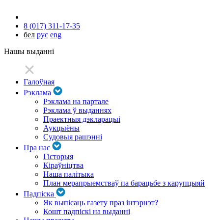
8 (017) 311-17-35
бел
рус
eng
Нашы выданні
Галоўная
Рэклама
Рэклама на партале
Рэклама ў выданнях
Праектныя дэкларацыі
Аукцыёны
Судовыя рашэнні
Пра нас
Гісторыя
Кіраўніцтва
Наша палітыка
План мерапрыемстваў па барацьбе з карупцыяй
Падпіска
Як выпісаць газету праз інтэрнэт?
Кошт падпіскі на выданні