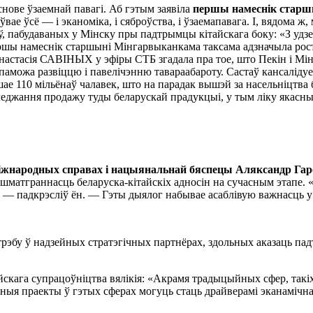
снове ўзаемнай павагі. Аб гэтым заявіла
першы намеснік старш
вае ўсё — і эканоміка, і сяброўства, і ўзаемапавага. І, вядома 
аў, пабудаваных у Мінску пры падтрымцы кітайскага боку: «З уд
шы намеснік старшыні Мінгарвыканкама таксама адзначыла рост ц
настасія САВІНЫХ у эфіры СТБ згадала пра тое, што Пекін і Мі
апаможа развіццю і павелічэнню тавараабароту. Састаў кансаліду
шае 110 мільёнаў чалавек, што на парадак вышэй за насельніцтва
гледжання продажу туды беларускай прадукцыі, у тым ліку якасн
 міжнародных справах і нацыянальнай бяспецы Аляксандр Га
 і шматграннасць беларуска-кітайскіх адносін на сучасным этапе
ў, — падкрэсліў ён. — Гэты дыялог набывае асаблівую важнасць 
трэбу ў надзейных стратэгічных партнёрах, здольных аказаць пад
йскага супрацоўніцтва вялікія: «Акрамя традыцыйных сфер, такі
есныя праекты ў гэтых сферах могуць стаць драйверамі эканамічн