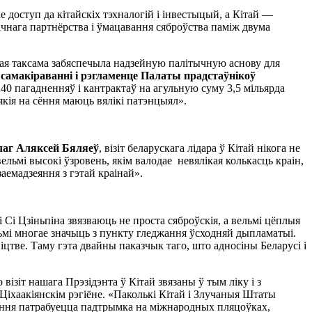
 доступ да кітайскіх тэхналогій і інвестыцый, а Кітай —
ічнага партнёрства і ўмацавання сяброўства паміж двума
кая таксама забяспечыла надзейную палітычную аснову для
самакіраванні і рэгламенце Палаты прадстаўнікоў
40 пагадненняў і кантрактаў на агульную суму 3,5 мільярда
якія на сёння маюць вялікі патэнцыял».
олаг Аляксей Бяляеў
, візіт беларускага лідара ў Кітай нікога не
ельмі высокі ўзровень, якім валодае невялікая колькасць краін,
аемадзеяння з гэтай краінай».
 Сі Цзіньпіна звязваюць не проста сяброўскія, а вельмі цёплыя
ьмі многае значыць з пункту гледжання ўсходняй дыпламатыі.
цтве. Таму гэта двайны паказчык таго, што адносіны Беларусі і
візіт нашага Прэзідэнта ў Кітай звязаны ў тым ліку і з
Ціхаакіянскім рэгіёне. «Паколькі Кітай і Злучаныя Штаты
 сёння патрабуецца падтрымка на міжнародных пляцоўках,