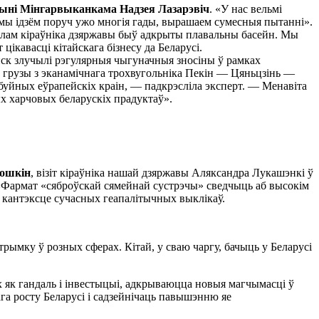
ыні Мінгарвыканкама Надзея Лазарэвіч
. «У нас вельмі
ж, мы ідзём поруч ужо многія гады, вырашаем сумесныя пытанні».
зелам кіраўніка дзяржавы быў адкрыты плавальны басейн. Мы
ікавасці кітайскага бізнесу да Беларусі.
нск злучылі рэгулярныя чыгуначныя зносіны ў рамках
е грузы з эканамічнага трохвугольніка Пекін — Цяньцзінь —
 буйных еўрапейскіх краін, — падкрэсліла эксперт. — Менавіта
ых харчовых беларускіх прадуктаў».
рошкін
, візіт кіраўніка нашай дзяржавы Аляксандра Лукашэнкі ў
. «Фармат «сяброўскай сямейнай сустрэчы» сведчыць аб высокім
у кантэксце сучасных геапалітычных выклікаў.
трымку ў розных сферах. Кітай, у сваю чаргу, бачыць у Беларусі
х як гандаль і інвестыцыі, адкрываюцца новыя магчымасці ў
ага росту Беларусі і садзейнічаць павышэнню яе