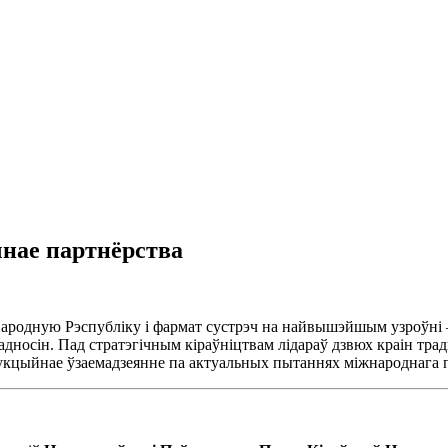
чнае партнёрства
Народную Рэспубліку і фармат сустрэч на найвышэйшым узроўні 
 адносін. Пад стратэгічным кіраўніцтвам лідараў дзвюх краін тр
укцыйнае ўзаемадзеянне па актуальных пытаннях міжнароднага п