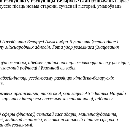
 Рэспублікі ў Рэспубліцы Беларусь Чжан Вэньчуань
падчас
руссю пісаць новыя старонкі сучаснай гісторыі, умацоўваць
Прэзідэнта Беларусі Аляксандра Лукашэнкі ўсепагоднае і
ыпу міжнародных адносін. Гэта ўзор узаемнага ўмацавання
жаўным ладам, абедзве краіны прытрымліваюцца шляху развіцця,
узаемнай роўнасці і ўзаемнай выгады.
адзейнічаюць усебаковаму развіццю кітайска-беларускіх
е.
аковых арганізацый, такіх як Арганізацыя Аб’яднаных Нацый і
х карэнныя інтарэсы і важныя заклапочанасці, адданыя
 сферы фінансаў, сельскай гаспадаркі, машынабудавання,
 лічбавай эканомікі, высокіх тэхналогій і іншых сферах, і
ьш адчувальнымі.