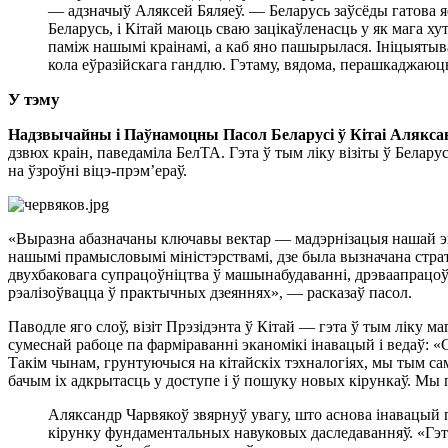
— адзначыў Аляксей Бяляеў. — Беларусь заўсёды гатова яе 
Беларусь, і Кітай маюць сваю зацікаўленасць у як мага ху
паміж нашымі краінамі, а каб яно пашырылася. Ініцыятыва
кола еўразійскага гандлю. Гэтаму, вядома, перашкаджаюць
У тэму
Надзвычайны і Паўнамоцны Пасол Беларусі ў Кітаі Алякс
дзвюх краін, паведаміла БелТА. Гэта ў тым ліку візіты ў Белар
на ўзроўні віцэ-прэм’ераў.
«Выразна абазначаны ключавы вектар — мадэрнізацыя нашай эка
нашымі прамысловымі міністэрствамі, дзе была вызначана стр
двухбаковага супрацоўніцтва ў машынабудаванні, дрэваапрацоўц
рэалізоўвацца ў практычных дзеяннях», — расказаў пасол.
Паводле яго слоў, візіт Прэзідэнта ў Кітай — гэта ў тым ліку 
сумеснай рабоце па фарміраванні эканомікі інавацый і ведаў: 
Такім чынам, грунтуючыся на кітайскіх тэхналогіях, мы тым с
бачым іх адкрытасць у доступе і ў пошуку новых кірункаў. Мы п
Аляксандр Чарвякоў звярнуў увагу, што аснова інавацый п
кірунку фундаментальных навуковых даследаванняў. «Гэта х