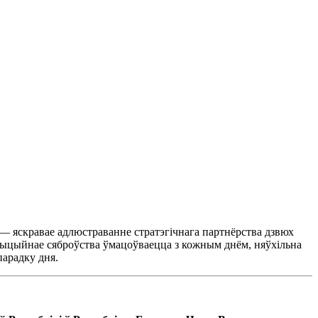
— яскравае адлюстраванне стратэгічнага партнёрства дзвюх
адыцыйнае сяброўства ўмацоўваецца з кожным днём, няўхільна
арадку дня.