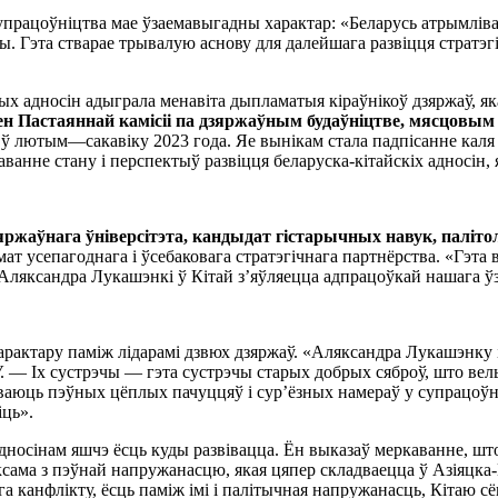
працоўніцтва мае ўзаемавыгадны характар: «Беларусь атрымлівае
ы. Гэта стварае трывалую аснову для далейшага развіцця стратэг
ых адносін адыграла менавіта дыпламатыя кіраўнікоў дзяржаў, я
ен Пастаяннай камісіі па дзяржаўным будаўніцтве, мясцовым 
 ў лютым—сакавіку 2023 года. Яе вынікам стала падпісанне каля 
анне стану і перспектыў развіцця беларуска-кітайскіх адносін, 
яржаўнага ўніверсітэта, кандыдат гістарычных навук, паліт
т усепагоднага і ўсебаковага стратэгічнага партнёрства. «Гэта в
Аляксандра Лукашэнкі ў Кітай з’яўляецца адпрацоўкай нашага ўз
арактару паміж лідарамі дзвюх дзяржаў. «Аляксандра Лукашэнку і
. — Іх сустрэчы — гэта сустрэчы старых добрых сяброў, што вел
чуваюць пэўных цёплых пачуццяў і сур’ёзных намераў у супрацоўні
іць».
адносінам яшчэ ёсць куды развівацца. Ён выказаў меркаванне, што 
сама з пэўнай напружанасцю, якая цяпер складваецца ў Азіяцка-
га канфлікту, ёсць паміж імі і палітычная напружанасць, Кітаю