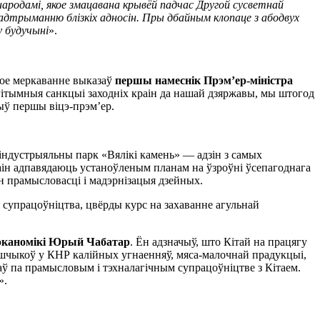
 народамі, якое змацавана крывёй падчас Другой сусветнай
падтрыманню блізкіх адносін. Пры дбайным клопаце з абодвух
у будучыні
».
акое меркаванне выказаў
першы намеснік Прэм’ер-міністра
гітымныя санкцыі заходніх краін да нашай дзяржавы, мы штогод
чыў першы віцэ-прэм’ер.
 індустрыяльны парк «Вялікі камень» — адзін з самых
ін адпавядаюць устаноўленым планам на ўзроўні ўсепагоднага
ін прамысловасці і мадэрнізацыя дзейных.
 супрацоўніцтва, цвёрды курс на захаванне агульнай
 эканомікі Юрый Чабатар
. Ён адзначыў, што Кітай на працягу
аўшчыкоў у КНР калійных угнаенняў, мяса-малочнай прадукцыі,
ў па прамысловым і тэхналагічным супрацоўніцтве з Кітаем.
».