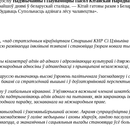
рэсліў
Надзвычайны і Паўнамоцны Пасол Кітайскай Народнай
райшоў днямі ў беларускай сталіцы. — Кітай гатовы разам з Бела
будаваць Супольнасць адзінага лёсу чалавецтва».
, «
пад стратэгічным кіраўніцтвам Старшыні КНР Сі Цзіньпіна і 
ю развіваецца імклівымі тэмпамі і становіцца ўзорам новага т
чы кіламетраў адзін
ад аднаго і адрозніваюцца культурай і дзяр
іжнародныя адносіны ў адпаведнасці
з прынцыпамі незалежнасці, 
руссю вызначаюць высокі ўзровень палітычнага ўзаемадаверу і с
а бакамі са стратэгічнай вышыні і ў доўгатэрміновай перспектыв
елу ў глабальным кіраванні. З’яўляючыся важнымі членамі шматб
да падтрымліваюць адзін аднаго па пытаннях, якія закранаюць і
днага парадку, заснаванага на міжнародным праве.
авыгаднай і ўзаемавыйгрышнай аснове. Акрамя супрацоўніцтва ў
аемадзеянне ў галіне медыцыны і аховы здароўя, гандлю паслугамі,
ваецца, а эканамічныя і сацыяльныя выгады становяцца ўсё бол