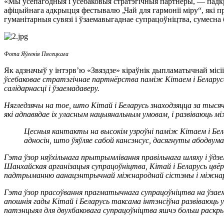
«Мы ўсепагодныя і ўсебаковыя стратэгічныя партнёры, — падк
афіцыйнага адкрыцця фестывалю „Чай для гармоніі міру“, які п
гуманітарныя сувязі і ўзаемавыгаднае супрацоўніцтва, сумесна 
Фота Яўгенія Пясецкага
Як адзначыў у інтэрв’ю «Звяздзе» кіраўнік дыпламатычнай місіі
ўсебаковае стратэгічнае партнёрства паміж Кітаем і Беларусс
салідарнасці і ўзаемадаверу.
Нягледзячы на тое, што Кітай і Беларусь знаходзяцца за тыся
які адпавядае
іх уласным нацыянальным умовам, і развіваюць м
Цесныя кантакты на высокім узроўні паміж Кітаем і Бела
адносін, што ўяўляе сабой кансэнсус, дасягнуты абодвум
Гэта ўзор няўхільнага прытрымлівання правільнага шляху і ўдз
Шанхайская арганізацыя супрацоўніцтва, Кітай і Беларусь цвёр
падтрыманню аанацэнтрычнай міжнароднай сістэмы і міжнаро
Гэта ўзор прасоўвання прагматычнага супрацоўніцтва на ўзаем
апошнія гады Кітай і Беларусь таксама інтэнсіўна развіваюць уз
патэнцыял для двухбаковага супрацоўніцтва яшчэ больш раскры