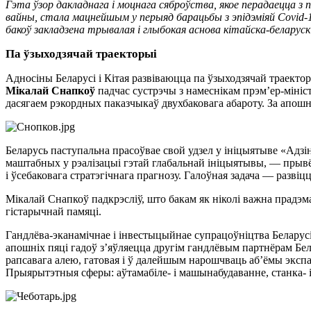
Гэта ўзор дакладнага і моцнага сяброўства, якое перадаецца з 
вайны, стала мацнейшым у перыяд барацьбы з эпідэміяй Covіd-1
бакоў закладзена трывалая і глыбокая аснова кітайска-беларускі
Па ўзыходзячай траекторыі
Адносіны Беларусі і Кітая развіваюцца па ўзыходзячай траекто
Мікалай Снапкоў
падчас сустрэчы з намеснікам прэм’ер-міні
дасягаем рэкордных паказчыкаў двухбаковага абароту. За апошні
Беларусь паступальна прасоўвае свой удзел у ініцыятыве «Адзі
маштабных у рэалізацыі гэтай глабальнай ініцыятывы, — прыв
і ўсебаковага стратэгічнага прагнозу. Галоўная задача — разв
Мікалай Снапкоў падкрэсліў, што бакам як ніколі важна прадэм
гістарычнай памяці.
Гандлёва-эканамічнае і інвестыцыйнае супрацоўніцтва Беларусі 
апошніх пяці гадоў з’яўляецца другім гандлёвым партнёрам Бе
рапсавага алею, гатовая і ў далейшым нарошчваць аб’ёмы эксп
Прыярытэтныя сферы: аўтамабіле- і машынабудаванне, станка- і