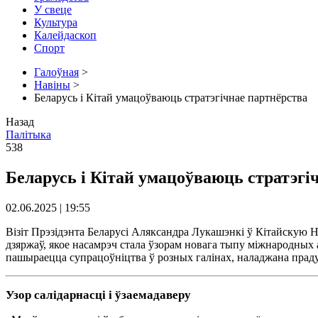
У свеце
Культура
Калейдаскоп
Спорт
Галоўная
>
Навіны
>
Беларусь і Кітай умацоўваюць стратэгічнае партнёрства
Назад
Палітыка
538
Беларусь і Кітай умацоўваюць стратэгі
02.06.2025 | 19:55
Візіт Прэзідэнта Беларусі Аляксандра Лукашэнкі ў Кітайскую 
дзяржаў, якое насамрэч стала ўзорам новага тыпу міжнародных
пашыраецца супрацоўніцтва ў розных галінах, наладжана прад
Узор салідарнасці і ўзаемадаверу