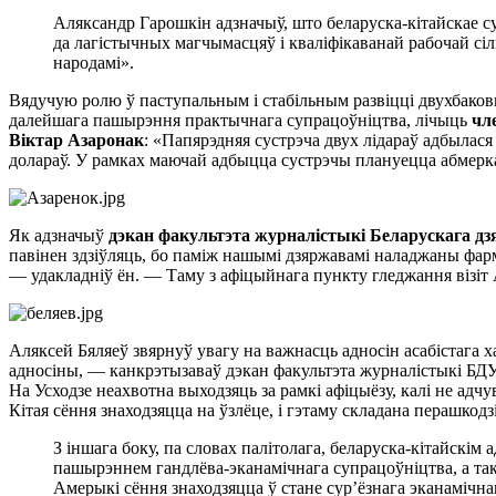
Аляксандр Гарошкін адзначыў, што беларуска-кітайскае су
да лагістычных магчымасцяў і кваліфікаванай рабочай сіл
народамі».
Вядучую ролю ў паступальным і стабільным развіцці двухбаков
далейшага пашырэння практычнага супрацоўніцтва, лічыць
чл
Віктар Азаронак
: «Папярэдняя сустрэча двух лідараў адбылася
долараў. У рамках маючай адбыцца сустрэчы плануецца абмеркав
Як адзначыў
дэкан факультэта журналістыкі Беларускага дз
павінен здзіўляць, бо паміж нашымі дзяржавамі наладжаны фарма
— удакладніў ён. — Таму з афіцыйнага пункту гледжання візіт 
Аляксей Бяляеў звярнуў увагу на важнасць адносін асабістага х
адносіны, — канкрэтызаваў дэкан факультэта журналістыкі БДУ
На Усходзе неахвотна выходзяць за рамкі афіцыёзу, калі не ад
Кітая сёння знаходзяцца на ўзлёце, і гэтаму складана перашкодз
З іншага боку, па словах палітолага, беларуска-кітайскім 
пашырэннем гандлёва-эканамічнага супрацоўніцтва, а так
Амерыкі сёння знаходзяцца ў стане сур’ёзнага эканамічна