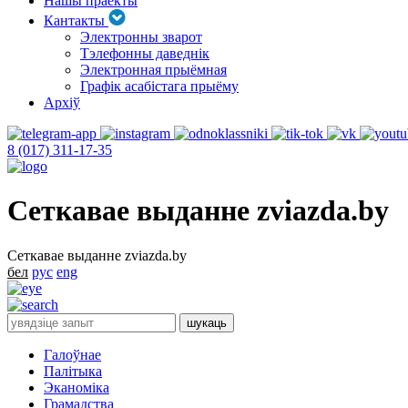
Нашы праекты
Кантакты
Электронны зварот
Тэлефонны даведнік
Электронная прыёмная
Графік асабістага прыёму
Архіў
8 (017) 311-17-35
Сеткавае выданне zviazda.by
Сеткавае выданне zviazda.by
бел
рус
eng
Галоўнае
Палітыка
Эканоміка
Грамадства