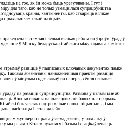
ядзіць на тое, як ён можа быць урэгуляваны. І тут і
міру для таго, каб не толькі ўзмацнілася супрацоўніцтва
 аб’ядноўваць краіны, кантыненты, каб стварыць вялікае
а прыхільнікам такой пазіцыі».
праведзена сістэмная і вельмі вялікая работа на ўзроўні ўрадаў
асяджэнне ў Мінску беларуска-кітайскага міжурадавага камітэта
ым атрымаў развіццё ў падпісаных ключавых дакументах паміж
одку. Таксама абазначаны найважнейшыя праекты развіцця
кі яшчэ ў мінулым годзе ляжаў на паперы, сёння пачынае
 ўрадаў па развіцці супрацоўніцтва. Размова ў цэлым ідзе аб
якасці. Яны заснаваны на інавацыях, лічбавых платформах.
Кітайскі бок усяляк падтрымлівае нашы ініцыятывы, і мы
цыне, лагістыцы і гэтак далей».
віцця міжуніверсітэцкага ўзаемадзеяння, у тым ліку ў
нку мы разам з Кітаем рухаемся і бачым іх зацікаўленасць