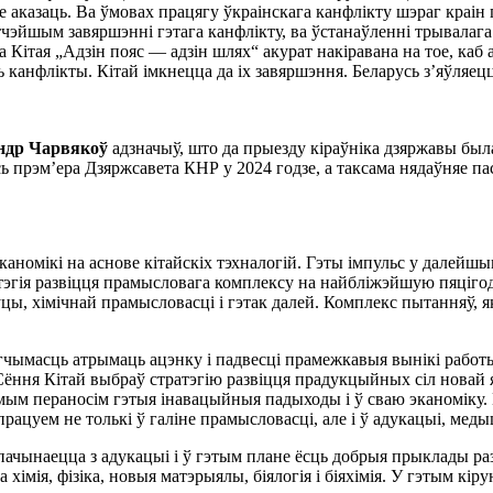
аказаць. Ва ўмовах працягу ўкраінскага канфлікту шэраг краін гл
тчэйшым завяршэнні гэтага канфлікту, ва ўстанаўленні трывалага 
 Кітая „Адзін пояс — адзін шлях“ акурат накіравана на тое, каб
 канфлікты. Кітай імкнецца да іх завяршэння. Беларусь з’яўляецц
андр Чарвякоў
адзначыў, што да прыезду кіраўніка дзяржавы была 
усь прэм’ера Дзяржсавета КНР у 2024 годзе, а таксама нядаўняе п
номікі на аснове кітайскіх тэхналогій. Гэты імпульс у далейш
атэгія развіцця прамысловага комплексу на найбліжэйшую пяціг
ы, хімічнай прамысловасці і гэтак далей. Комплекс пытанняў, я
магчымасць атрымаць ацэнку і падвесці прамежкавыя вынікі работы
«Сёння Кітай выбраў стратэгію развіцця прадукцыйных сіл новай 
амым пераносім гэтыя інавацыйныя падыходы і ў сваю эканоміку. 
рацуем не толькі ў галіне прамысловасці, але і ў адукацыі, меды
ачынаецца з адукацыі і ў гэтым плане ёсць добрыя прыклады раз
імія, фізіка, новыя матэрыялы, біялогія і біяхімія. У гэтым кіру