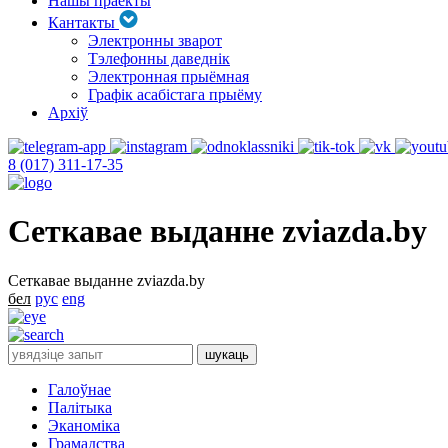
Нашы праекты
Кантакты
Электронны зварот
Тэлефонны даведнік
Электронная прыёмная
Графік асабістага прыёму
Архіў
8 (017) 311-17-35
Сеткавае выданне zviazda.by
Сеткавае выданне zviazda.by
бел
рус
eng
Галоўнае
Палітыка
Эканоміка
Грамадства