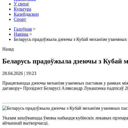
У свеце
Культура
Калейдаскоп
Спорт
Галоўная
>
Навіны
>
Беларусь прадоўжыла дзеючы з Кубай механізм узаемных 
Назад
Беларусь прадоўжыла дзеючы з Кубай м
28.04.2026 | 19:23
Працягваецца дзеючы механізм узаемных паставак у рамках між
дагавору» Прэзідэнт Беларусі Аляксандр Лукашэнка падпісаў 28 
Указам захоўваюцца ўмовы набыцця кубінскіх лекавых прэпарат
айчыннай вытворчасці.