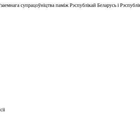
аемнага супрацоўніцтва паміж Рэспублікай Беларусь і Рэспублі