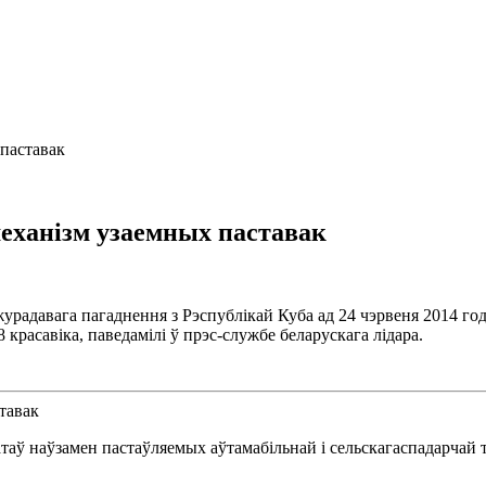
паставак
еханізм узаемных паставак
урадавага пагаднення з Рэспублікай Куба ад 24 чэрвеня 2014 го
красавіка, паведамілі ў прэс-службе беларускага лідара.
аў наўзамен пастаўляемых аўтамабільнай і сельскагаспадарчай 