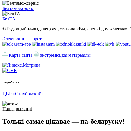
Белтаможсэрвіс
БелТА
© Рэдакцыйна-выдавецкая установа «Выдавецкі дом «Звязда», 
Электронны зварот
Карта сайта
экстрэмісцкія матэрыялы
Разработка
ЦВР «Октябрьский»
Нашы выданні
Толькі самае цікавае — па-беларуску!