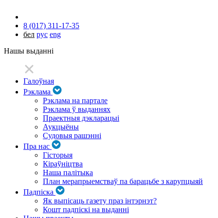
8 (017) 311-17-35
бел
рус
eng
Нашы выданні
Галоўная
Рэклама
Рэклама на партале
Рэклама ў выданнях
Праектныя дэкларацыі
Аукцыёны
Судовыя рашэнні
Пра нас
Гісторыя
Кіраўніцтва
Наша палітыка
План мерапрыемстваў па барацьбе з карупцыяй
Падпіска
Як выпісаць газету праз інтэрнэт?
Кошт падпіскі на выданні