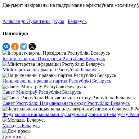
Дакумент накіраваны на падтрыманне эфектыўнага механізму ўз
Аляксандр Лукашэнка
|
Куба
|
Беларусь
Падзяліцца
Інтэрнэт-партал Прэзідэнта Рэспублікі Беларусь
Міністэрства інфармацыі Рэспублікі Беларусь
Нацыянальны прававы партал Рэспублікі Беларусь
Савет Міністраў Рэспублікі Беларусь
Савет Рэспублікі Нацыянальнага сходу Рэспублікі Беларусь
Федэральная нацыянальна-культурная аўтаномія беларусаў Расіі
Моладзь Беларусі
Дом прэсы