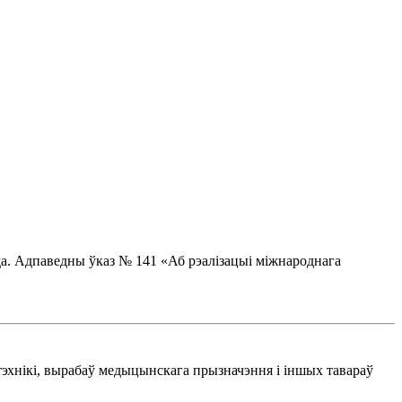
да. Адпаведны ўказ № 141 «Аб рэалізацыі міжнароднага
тэхнікі, вырабаў медыцынскага прызначэння і іншых тавараў