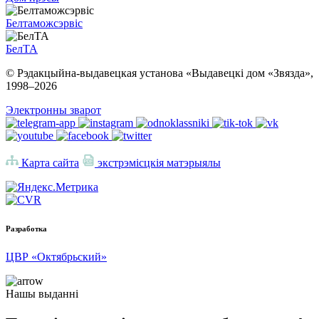
Белтаможсэрвіс
БелТА
© Рэдакцыйна-выдавецкая установа «Выдавецкі дом «Звязда»,
1998–
2026
Электронны зварот
Карта сайта
экстрэмісцкія матэрыялы
Разработка
ЦВР «Октябрьский»
Нашы выданні