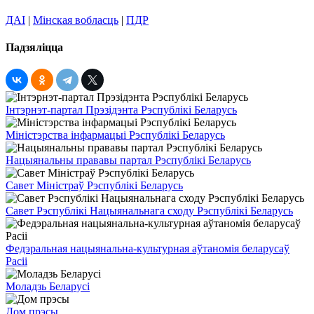
ДАІ
|
Мінская вобласць
|
ПДР
Падзяліцца
Інтэрнэт-партал Прэзідэнта Рэспублікі Беларусь
Міністэрства інфармацыі Рэспублікі Беларусь
Нацыянальны прававы партал Рэспублікі Беларусь
Савет Міністраў Рэспублікі Беларусь
Савет Рэспублікі Нацыянальнага сходу Рэспублікі Беларусь
Федэральная нацыянальна-культурная аўтаномія беларусаў
Расіі
Моладзь Беларусі
Дом прэсы