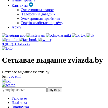
Нашы праекты
Кантакты
Электронны зварот
Тэлефонны даведнік
Электронная прыёмная
Графік асабістага прыёму
Архіў
8 (017) 311-17-35
Сеткавае выданне zviazda.by
Сеткавае выданне zviazda.by
бел
рус
eng
Галоўнае
Палітыка
Эканоміка