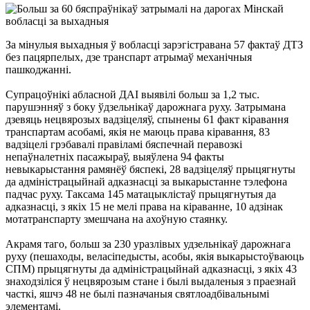
За мінулыя выхадныя ў вобласці зарэгістравана 57 фактаў ДТЗ
без пацярпелых, дзе транспарт атрымаў механічныя
пашкоджанні.
Супрацоўнікі абласной ДАІ выявілі больш за 1,2 тыс.
парушэнняў з боку ўдзельнікаў дарожнага руху. Затрымана
дзевяць нецвярозых вадзіцеляў, спынены 61 факт кіравання
транспартам асобамі, якія не маюць права кіравання, 83
вадзіцелі грэбавалі правіламі бяспечнай перавозкі
непаўналетніх пасажыраў, выяўлена 94 факты
невыкарыстання рамянёў бяспекі, 28 вадзіцеляў прыцягнуты
да адміністрацыйнай адказнасці за выкарыстанне тэлефона
падчас руху. Таксама 145 матацыклістаў прыцягнутыя да
адказнасці, з якіх 15 не мелі права на кіраванне, 10 адзінак
мотатранспарту змешчана на ахоўную стаянку.
Акрамя таго, больш за 230 уразлівых удзельнікаў дарожнага
руху (пешаходы, веласіпедысты, асобы, якія выкарыстоўваюць
СПМ) прыцягнуты да адміністрацыйнай адказнасці, з якіх 43
знаходзіліся ў нецвярозым стане і былі выдаленыя з праезнай
часткі, яшчэ 48 не былі пазначаныя святлоадбівальнымі
элементамі.