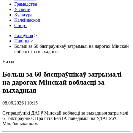
Грамадства
У свеце
Культура
Калейдаскоп
Спорт
Галоўная
>
Навіны
>
Больш за 60 бяспраўнікаў затрымалі на дарогах Мінскай
вобласці за выхадныя
Назад
Больш за 60 бяспраўнікаў затрымалі
на дарогах Мінскай вобласці за
выхадныя
08.06.2026 | 10:15
Супрацоўнікі ДАІ ў Мінскай вобласці за выхадныя затрымалі
61 бяспраўніка. Пра гэта БелТА паведамілі ва УДАІ УУС
Мінаблвыканкама.