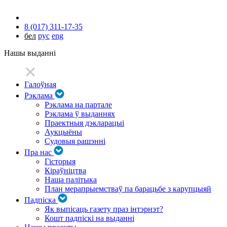
8 (017) 311-17-35
бел
рус
eng
Нашы выданні
Галоўная
Рэклама
Рэклама на партале
Рэклама ў выданнях
Праектныя дэкларацыі
Аукцыёны
Судовыя рашэнні
Пра нас
Гісторыя
Кіраўніцтва
Наша палітыка
План мерапрыемстваў па барацьбе з карупцыяй
Падпіска
Як выпісаць газету праз інтэрнэт?
Кошт падпіскі на выданні