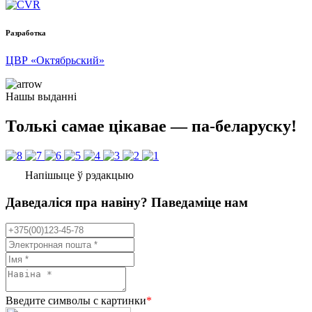
Разработка
ЦВР «Октябрьский»
Нашы выданні
Толькі самае цікавае — па-беларуску!
Напішыце ў рэдакцыю
Даведаліся пра навіну? Паведаміце нам
Введите символы с картинки
*