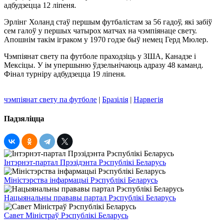
адбудзецца 12 ліпеня.
Эрлінг Холанд стаў першым футбалістам за 56 гадоў, які забіў
сем галоў у першых чатырох матчах на чэмпіянаце свету.
Апошнім такім іграком у 1970 годзе быў немец Герд Мюлер.
Чэмпіянат свету па футболе праходзіць у ЗША, Канадзе і
Мексіцы. У ім упершыню ўдзельнічаюць адразу 48 каманд.
Фінал турніру адбудзецца 19 ліпеня.
чэмпіянат свету па футболе
|
Бразілія
|
Нарвегія
Падзяліцца
Інтэрнэт-партал Прэзідэнта Рэспублікі Беларусь
Міністэрства інфармацыі Рэспублікі Беларусь
Нацыянальны прававы партал Рэспублікі Беларусь
Савет Міністраў Рэспублікі Беларусь