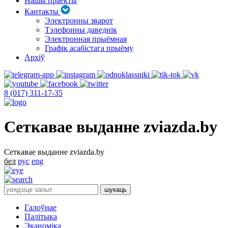
Нашы праекты
Кантакты
Электронны зварот
Тэлефонны даведнік
Электронная прыёмная
Графік асабістага прыёму
Архіў
8 (017) 311-17-35
Сеткавае выданне zviazda.by
Сеткавае выданне zviazda.by
бел
рус
eng
Галоўнае
Палітыка
Эканоміка