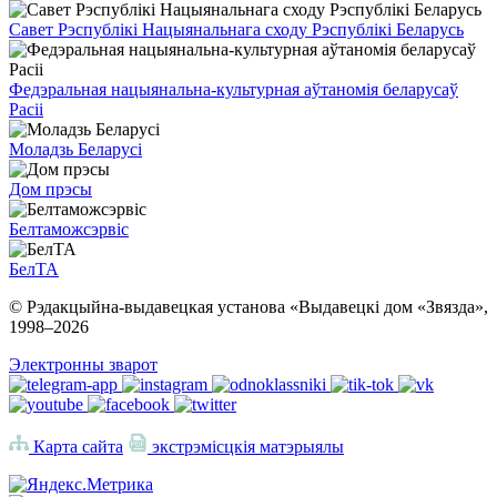
Савет Рэспублікі Нацыянальнага сходу Рэспублікі Беларусь
Федэральная нацыянальна-культурная аўтаномія беларусаў
Расіі
Моладзь Беларусі
Дом прэсы
Белтаможсэрвіс
БелТА
© Рэдакцыйна-выдавецкая установа «Выдавецкі дом «Звязда»,
1998–
2026
Электронны зварот
Карта сайта
экстрэмісцкія матэрыялы