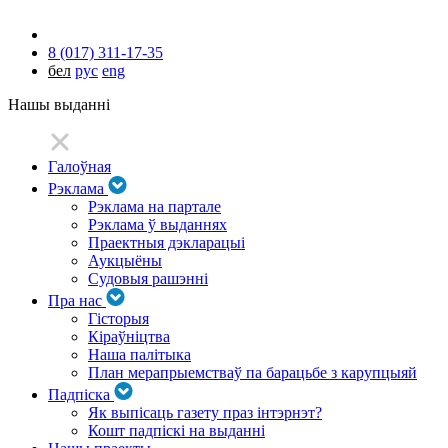
8 (017) 311-17-35
бел
рус
eng
Нашы выданні
Галоўная
Рэклама
Рэклама на партале
Рэклама ў выданнях
Праектныя дэкларацыі
Аукцыёны
Судовыя рашэнні
Пра нас
Гісторыя
Кіраўніцтва
Наша палітыка
План мерапрыемстваў па барацьбе з карупцыяй
Падпіска
Як выпісаць газету праз інтэрнэт?
Кошт падпіскі на выданні