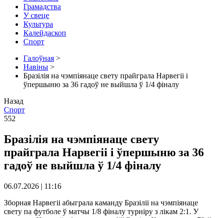
Грамадства
У свеце
Культура
Калейдаскоп
Спорт
Галоўная
>
Навіны
>
Бразілія на чэмпіянаце свету прайграла Нарвегіі і
ўпершыню за 36 гадоў не выйшла ў 1/4 фіналу
Назад
Спорт
552
Бразілія на чэмпіянаце свету
прайграла Нарвегіі і ўпершыню за 36
гадоў не выйшла ў 1/4 фіналу
06.07.2026 | 11:16
Зборная Нарвегіі абыграла каманду Бразіліі на чэмпіянаце
свету па футболе ў матчы 1/8 фіналу турніру з лікам 2:1. У