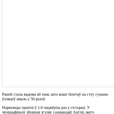
Раней стала вядома аб тым, што кошт білетаў на гэту гульню
ўзляцеў амаль у 50 разоў.
Нарвежцы трапілі ў 1/4 чацвёрты раз у гісторыі. У
чвэрцьфінале зборная згуляе з камандай Англіі, матч