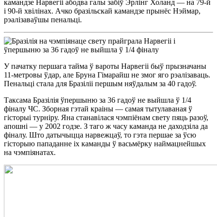
камандзе Нарвегіі абодва галы забіў Эрлінг Холанд — на 79-й
і 90-й хвілінах. Ачко бразільскай камандзе прынёс Нэймар,
рэалізаваўшы пенальці.
У пачатку першага тайма ў вароты Нарвегіі быў прызначаны
11-метровы ўдар, але Бруна Гімарайш не змог яго рэалізаваць.
Пенальці стала для Бразіліі першым няўдалым за 40 гадоў.
Таксама Бразілія ўпершыню за 36 гадоў не выйшла ў 1/4
фіналу ЧС. Зборная гэтай краіны — самая тытулаваная ў
гісторыі турніру. Яна станавілася чэмпіёнам свету пяць разоў,
апошні — у 2002 годзе. З таго ж часу каманда не даходзіла да
фіналу. Што датычыцца нарвежцаў, то гэта першае за ўсю
гісторыю пападанне іх каманды ў васьмёрку наймацнейшых
на чэмпіянатах.